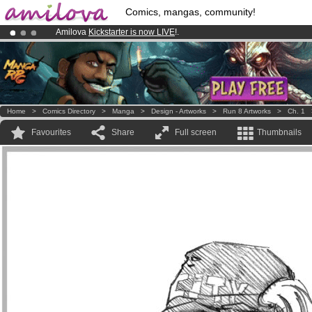
Comics, mangas, community!
Amilova
Kickstarter is now LIVE
!.
Premium membership from
3.95 euros
per month !
Get membership
Already 134393
members
and 1208
comics & mangas!
.
Home
>
Comics Directory
>
Manga
>
Design - Artworks
>
Run 8 Artworks
>
Ch. 1
Favourites
Share
Full screen
Thumbnails