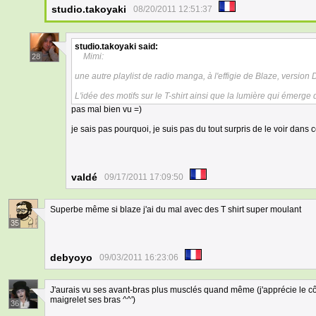
studio.takoyaki
08/20/2011 12:51:37
studio.takoyaki
said:
Mimi:
28
une autre playlist de radio manga, à l'effigie de Blaze, version 
L'idée des motifs sur le T-shirt ainsi que la lumière qui émerge 
pas mal bien vu =)
je sais pas pourquoi, je suis pas du tout surpris de le voir dans c
valdé
09/17/2011 17:09:50
Superbe même si blaze j'ai du mal avec des T shirt super moulant
35
debyoyo
09/03/2011 16:23:06
J'aurais vu ses avant-bras plus musclés quand même (j'apprécie le cô
maigrelet ses bras ^^')
36