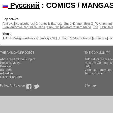
Русский
: COMICS / MANGA
Top comics
Amilova
Hemispheres
Chronoctis Express
Super Dragon Bros Z
Psychomant
Bienvenidos A República Gada
Only Two
Astaroth Y Bernadette
Edil
Leth Hat
Genre
Action
Design - Artworks
Fantasy - SF
Humor
Children's books
Romance
Se
THE AMILOVA PROJECT
THE COMMUNITY
About the Amilova Project
Tutorial for the reade
Press Reviews
Help the Community 
Press kit
FAQ
Banners
Virtual currency : th
Advertise
Terms of Use
Official Partners
Follow Amilova on
Sitemap