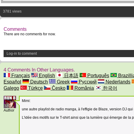
3781 views
Comments
There are no comments for now.
Log-in to comment
4 Comments In Other Languages.
Français
English
日本語
Português
Brazilli
Español
Deutsch
Greek
Русский
Nederlands
Galego
Türkçe
Česko
România
한국어
Mimi:
32
une autre playlist de radio manga, à l'effigie de Blaze, version DJ qui 
Author
L'idée des motifs sur le T-shirt ainsi que la lumière qui émerge de la p