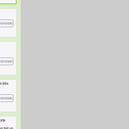
ranslate
ranslate
s très
ranslate
orte
n fait un