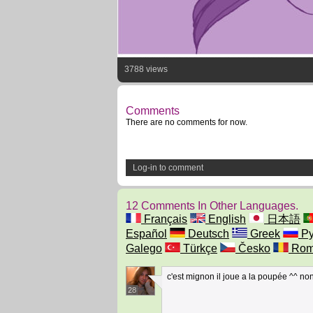
3788 views
Comments
There are no comments for now.
Log-in to comment
12 Comments In Other Languages.
Français
English
日本語
Español
Deutsch
Greek
Ру
Galego
Türkçe
Česko
Rom
c'est mignon il joue a la poupée ^^ non
28