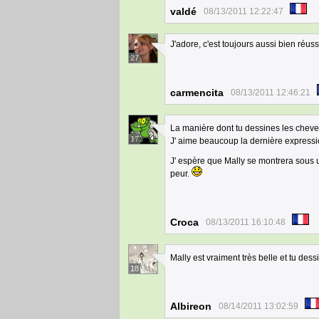
valdé
08/13/2011 12:22:47
J'adore, c'est toujours aussi bien réuss
27
carmencita
08/13/2011 12:46:21
La manière dont tu dessines les cheve
17
J' aime beaucoup la dernière expressi
J' espère que Mally se montrera sous un
peur.
Croca
08/13/2011 16:10:48
Mally est vraiment très belle et tu des
18
Albireon
08/14/2011 13:02:59