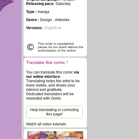
Releasing pace:
Saturday
Type :
manga
Genre :
Design - Artworks
Versions:
English
©
This comic is copyrighted,
please do not share without the
authorization of the author
Translate this comic !
You can translate this comic
via
our online interface
.
Translating helps the artist to be
more visible, and shows your
interest and gratitude.
Dedicated translators will be
rewarded with Golds.
Help translating or correcting
this page!
Watch all video tutorials