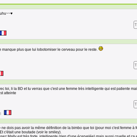
 huhu~~♥
T
ne manque plus que lui lobotomiser le cerveau pour le reste.
T
ec toi, li la BD et tu verras que c'est une femme très intelligente qui est patiente mai
st atteinte
T
8
e ne dois pas avoir la même définition de la bimbo que toi (pour moi c'est femme à f
 Et c'était une boutade (voir le smiley).
sez Mally est très forte, intelligente (rien d'une écervelée) mais aussi cruelle et ça e