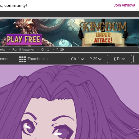
s, community!
Join Amilova
comics & mangas!
.
os
per month !
Get membership now
orks
>
Run 8 Artworks
>
Ch. 1
>
P. 29
screen
Thumbnails
Ch. 1
P. 29
Prev.