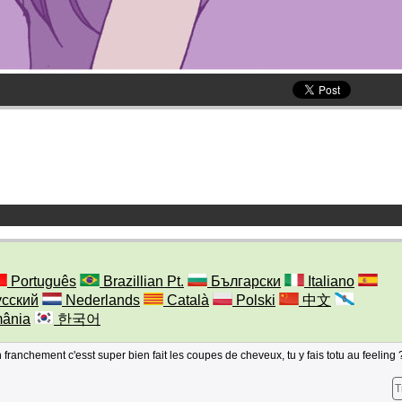
Português
Brazillian Pt.
Български
Italiano
сский
Nederlands
Català
Polski
中文
ânia
한국어
 franchement c'esst super bien fait les coupes de cheveux, tu y fais totu au feeling 
T