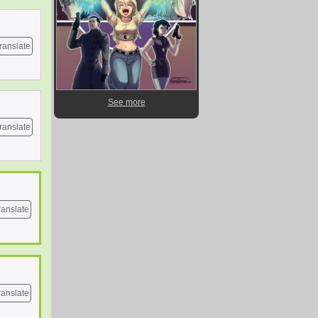
ranslate
See more
ranslate
ranslate
ranslate