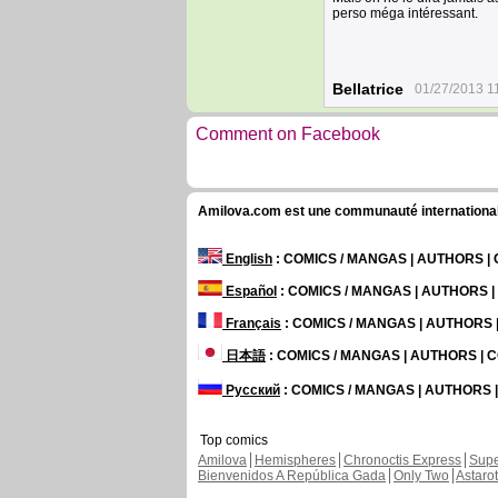
perso méga intéressant.
Bellatrice
01/27/2013 1
Comment on Facebook
Amilova.com est une communauté internationale 
English
: COMICS / MANGAS | AUTHORS 
Español
: COMICS / MANGAS | AUTHORS 
Français
: COMICS / MANGAS | AUTHORS
日本語
: COMICS / MANGAS | AUTHORS |
Русский
: COMICS / MANGAS | AUTHORS
Top comics
Amilova
Hemispheres
Chronoctis Express
Supe
Bienvenidos A República Gada
Only Two
Astaro