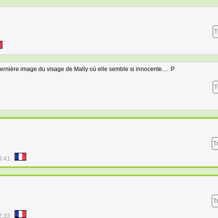
T
dernière image du visage de Mally où elle semble si innocente.... :P
T
T
3:41
T
2:33