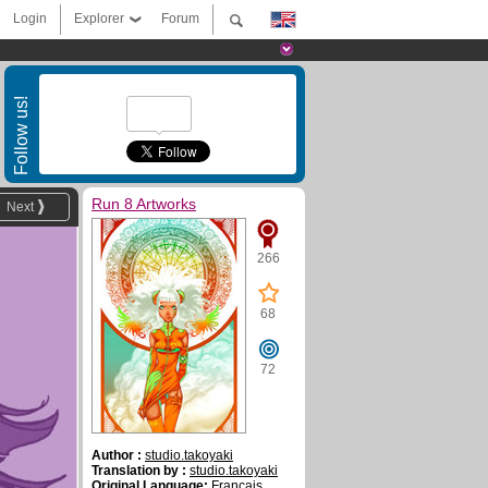
Login
Explorer
Forum
Follow us!
Run 8 Artworks
Next
266
68
72
Author :
studio.takoyaki
Translation by :
studio.takoyaki
Original Language:
Français