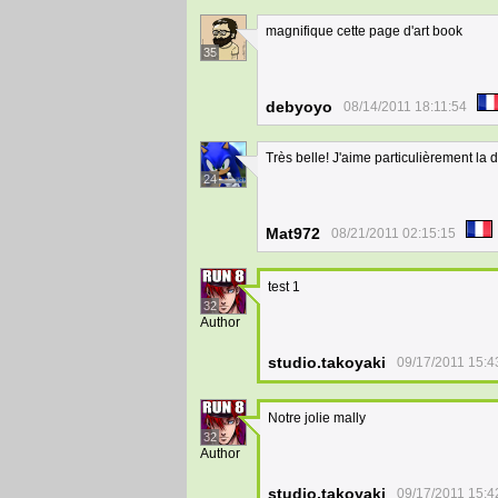
magnifique cette page d'art book
35
debyoyo
08/14/2011 18:11:54
Très belle! J'aime particulièrement la 
24
Mat972
08/21/2011 02:15:15
test 1
32
Author
studio.takoyaki
09/17/2011 15:4
Notre jolie mally
32
Author
studio.takoyaki
09/17/2011 15:4