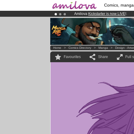
Comics, manga
Amilova
Kickstarter is now LIVE
!.
Already 134393
members
and 1208
Premium membership from
3.95 eur
Home
>
Comics Directory
>
Manga
>
Design - Artw
Favourites
Share
Full 