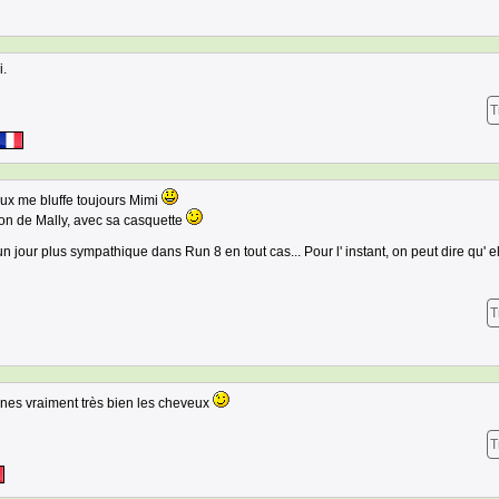
i.
T
ux me bluffe toujours Mimi
on de Mally, avec sa casquette
 jour plus sympathique dans Run 8 en tout cas... Pour l' instant, on peut dire qu' ell
T
sines vraiment très bien les cheveux
T