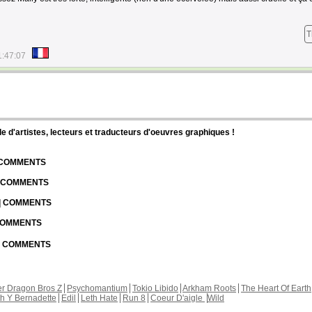
T
1:47:07
d'artistes, lecteurs et traducteurs d'oeuvres graphiques !
| COMMENTS
| COMMENTS
 | COMMENTS
 COMMENTS
 | COMMENTS
r Dragon Bros Z
Psychomantium
Tokio Libido
Arkham Roots
The Heart Of Earth
th Y Bernadette
Edil
Leth Hate
Run 8
Coeur D'aigle
Wild