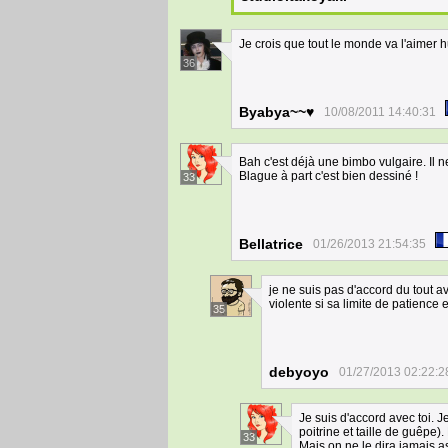
Je crois que tout le monde va l'aimer
36
Byabya~~♥
10/08/2011 14:40:31
Bah c'est déjà une bimbo vulgaire. Il 
Blague à part c'est bien dessiné !
33
Bellatrice
01/26/2013 21:54:35
je ne suis pas d'accord du tout av
violente si sa limite de patience e
35
debyoyo
01/27/2013 02:22:2
Je suis d'accord avec toi. J
poitrine et taille de guêpe).
33
Mais on ne le dira jamais as