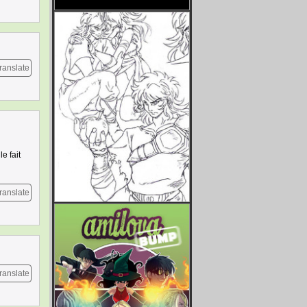
ranslate
e fait
ranslate
ranslate