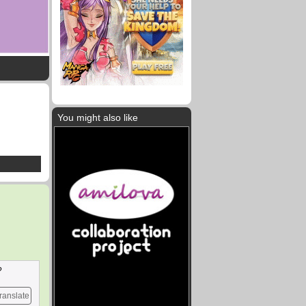
You might also like
?
ranslate