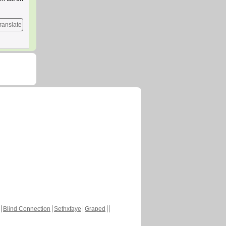
ranslate
Blind Connection
Sethxfaye
Graped