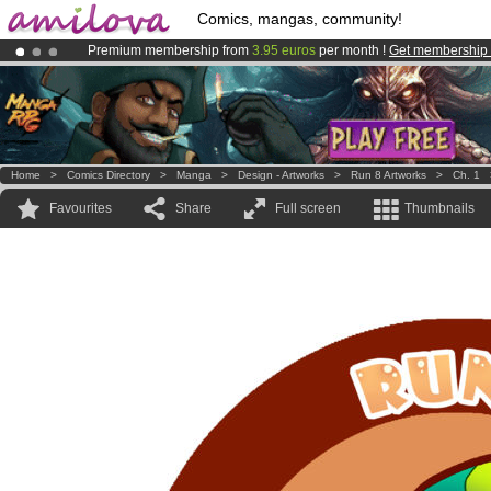
Comics, mangas, community!
Premium membership from
3.95 euros
per month !
Get membership
Amilova
Kickstarter is now LIVE
!.
Already 134393
members
and 1208
comics & mangas!
.
Home
>
Comics Directory
>
Manga
>
Design - Artworks
>
Run 8 Artworks
>
Ch. 1
Favourites
Share
Full screen
Thumbnails