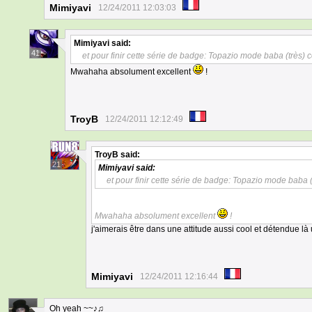
Mimiyavi
12/24/2011 12:03:03
Mimiyavi
said:
41
et pour finir cette série de badge: Topazio mode baba (très) 
Mwahaha absolument excellent
!
TroyB
12/24/2011 12:12:49
TroyB
said:
21
Mimiyavi
said:
et pour finir cette série de badge: Topazio mode baba 
Mwahaha absolument excellent
!
j'aimerais être dans une attitude aussi cool et détendue là
Mimiyavi
12/24/2011 12:16:44
Oh yeah ~~♪♫