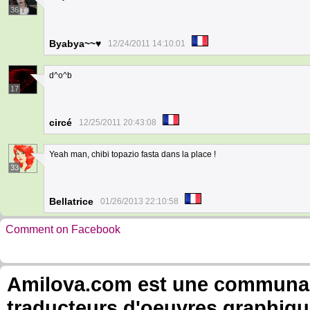
36
Byabya~~♥
12/24/2011 14:10:01
d^o^b
17
circé
12/25/2011 20:43:08
Yeah man, chibi topazio fasta dans la place !
33
Bellatrice
01/26/2013 22:10:58
Comment on Facebook
Amilova.com est une communauté
traducteurs d'oeuvres graphiqu