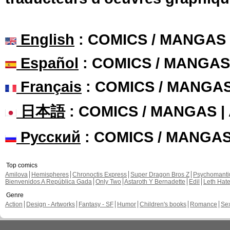
English
: COMICS / MANGAS
Español
: COMICS / MANGAS
Français
: COMICS / MANGA
日本語
: COMICS / MANGAS 
Русский
: COMICS / MANGA
Top comics
Amilova
Hemispheres
Chronoctis Express
Super Dragon Bros Z
Psychomant
Bienvenidos A República Gada
Only Two
Astaroth Y Bernadette
Edil
Leth Hat
Genre
Action
Design - Artworks
Fantasy - SF
Humor
Children's books
Romance
Se