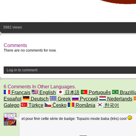
3982 views
Comments
There are no comments for now.
Log-in to comment
6 Comments In Other Languages.
Français
English
日本語
Português
Brazilli
Español
Deutsch
Greek
Русский
Nederlands
Galego
Türkçe
Česko
România
한국어
et pour finir cette série de badge: Topazio mode baba (très) cool
21