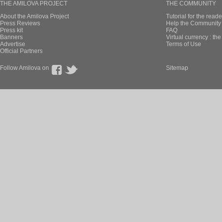
THE AMILOVA PROJECT
THE COMMUNITY
About the Amilova Project
Tutorial for the reade
Press Reviews
Help the Community 
Press kit
FAQ
Banners
Virtual currency : th
Advertise
Terms of Use
Official Partners
Follow Amilova on
Sitemap