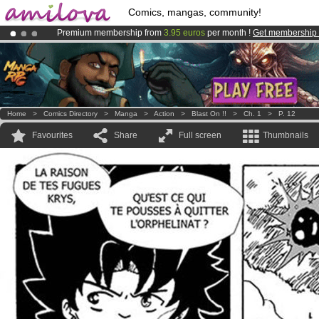
Comics, mangas, community!
Premium membership from
3.95 euros
per month !
Get membership
Amilova
Kickstarter is now LIVE
!.
Already 100000
members
and 1000
comics & mangas!
.
Home
>
Comics Directory
>
Manga
>
Action
>
Blast On !!
>
Ch. 1
>
P. 12
Favourites
Share
Full screen
Thumbnails