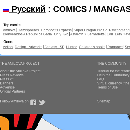
Русский
: COMICS / MANGA
Top comics
Amilova
Hemispheres
Chronoctis Express
Super Dragon Bros Z
Psychomant
Bienvenidos A República Gada
Only Two
Astaroth Y Bernadette
Edil
Leth Hat
Genre
Action
Design - Artworks
Fantasy - SF
Humor
Children's books
Romance
Se
THE AMILOVA PROJECT
THE COMMUNITY
About the Amilova Project
Tutorial for the reade
Press Reviews
Help the Community 
Press kit
FAQ
Banners
Virtual currency : th
Advertise
Terms of Use
Official Partners
Follow Amilova on
Sitemap