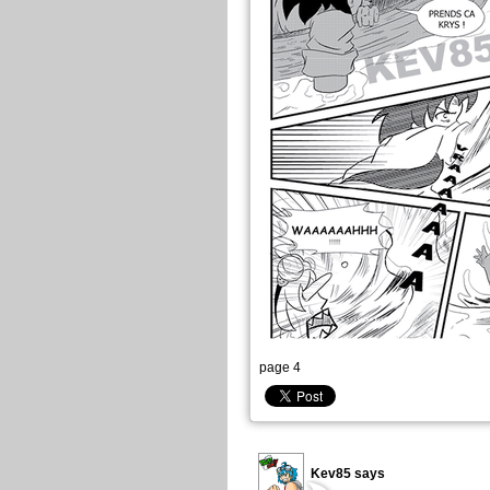
page 4
Kev85 says