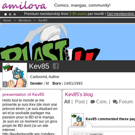
Comics, mangas, community!
Premium membership from
3.95 euros
per month !
Get membership
Amilova
Kickstarter is now LIVE
!.
Home
>
Members
>
Kev85
Already 100000
members
and 1000
comics & mangas!
.
Kev85
Cartoonist, Author
Gender :
M
Born :
14/01/1993
1
presentation of Kev85
Kev85's blog
Hello tout le monde je me
All
Post
Com.
Forum
présente je suis Kev (de mon vrai
prénom kévin ) je suis étudiant en
art et je souhaite partager ma
passion pour la BD et le manga.
Kev85 commented these pag
Je suis en ce moment sur un gros
projet de BD dont j'ai un site
internet :
http://kevfantasylife.wix.com/kev-