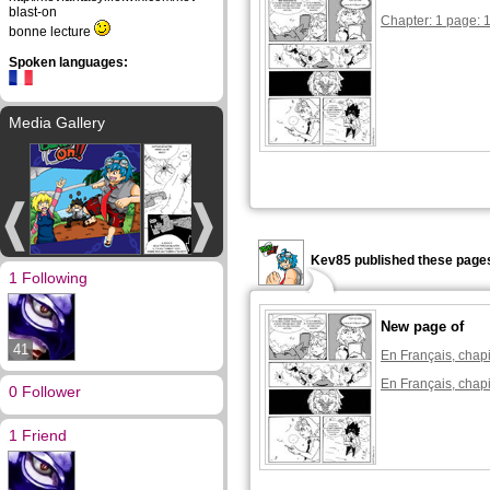
blast-on
Chapter: 1 page: 
bonne lecture
Spoken languages:
Media Gallery
Kev85 published these pages
1 Following
New page of
41
En Français, chapi
En Français, chapi
0 Follower
1 Friend