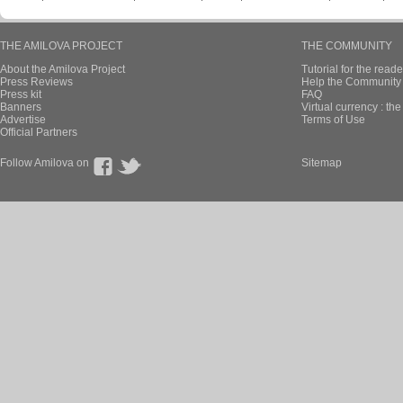
THE AMILOVA PROJECT
THE COMMUNITY
About the Amilova Project
Tutorial for the reade
Press Reviews
Help the Community 
Press kit
FAQ
Banners
Virtual currency : th
Advertise
Terms of Use
Official Partners
Follow Amilova on
Sitemap