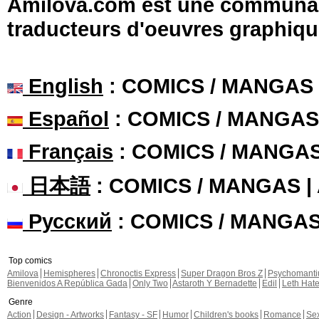
Amilova.com est une communauté
traducteurs d'oeuvres graphiqu
English
: COMICS / MANGAS
Español
: COMICS / MANGAS
Français
: COMICS / MANGA
日本語
: COMICS / MANGAS 
Русский
: COMICS / MANGA
Top comics
Amilova
Hemispheres
Chronoctis Express
Super Dragon Bros Z
Psychomant
Bienvenidos A República Gada
Only Two
Astaroth Y Bernadette
Edil
Leth Hat
Genre
Action
Design - Artworks
Fantasy - SF
Humor
Children's books
Romance
Se