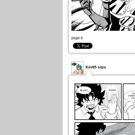
page 6
Kev85 says