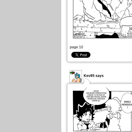
page 10
Kev85 says