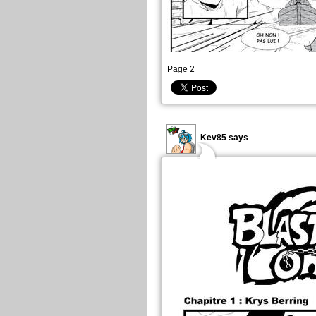
Page 2
Kev85 says