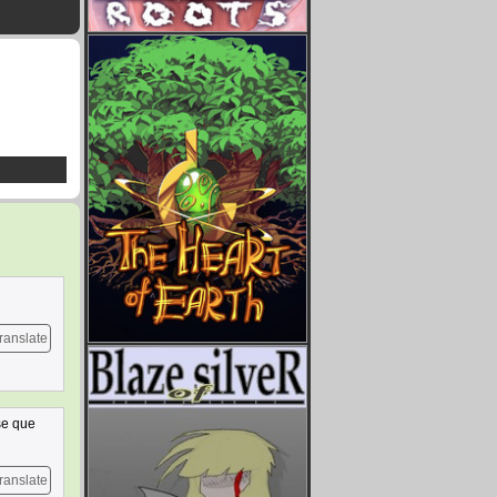
ranslate
nse que
ranslate