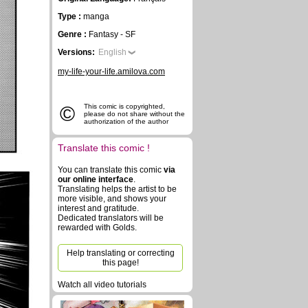
Type :
manga
Genre :
Fantasy - SF
Versions:
English
my-life-your-life.amilova.com
©
This comic is copyrighted,
please do not share without the
authorization of the author
Translate this comic !
You can translate this comic
via
our online interface
.
Translating helps the artist to be
more visible, and shows your
interest and gratitude.
Dedicated translators will be
rewarded with Golds.
Help translating or correcting
this page!
Watch all video tutorials