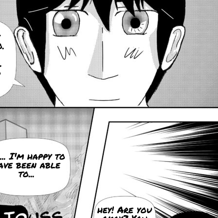
.
.
o
... I'm happy to
ave been able
to...
hey! Are you