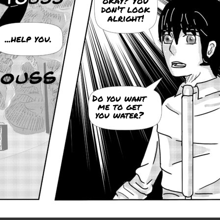
okay? You
don't look
alright!
...help you.
Do you want
me to get
you water?