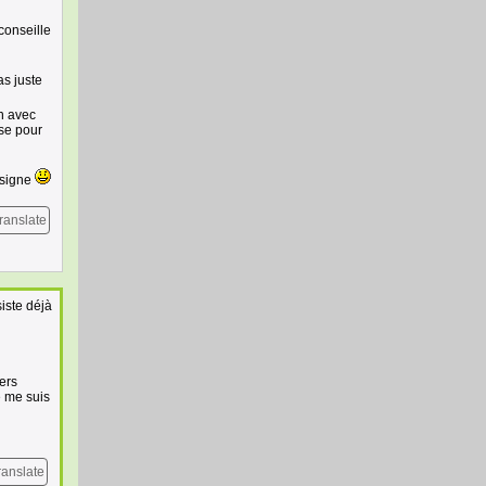
 conseille
as juste
on avec
use pour
 signe
ranslate
iste déjà
iers
e me suis
ranslate