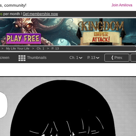
s, community!
Join Amilova
os
per month !
Get membership now
comics & mangas!
.
>
My Life Your Life
>
Ch. 1
>
P. 13
screen
Thumbnails
Ch. 1
P. 13
Prev.