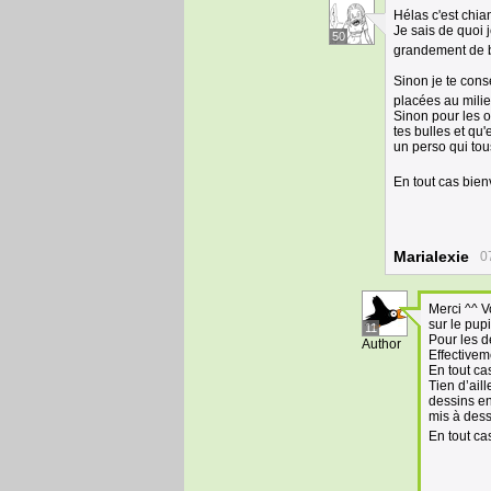
Hélas c'est chian
Je sais de quoi j
50
grandement de bo
Sinon je te conse
placées au milie
Sinon pour les o
tes bulles et qu
un perso qui tou
En tout cas bien
Marialexie
0
Merci ^^ V
sur le pup
11
Pour les d
Author
Effectivem
En tout cas
Tien d’aill
dessins en
mis à dess
En tout ca