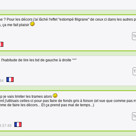
e ? Pour les décors j'ai lâché l'effet "estompé filigrane" de ceux ci dans les autres 
, ça me fait plaisir
T
i l'habitude de lire les bd de gauche à droite ^^'
T
:44
 je vais limiter les trames alors
nt j'utilisais celles-ci pour pas faire de fonds gris à foison (et vue que comme pas 
emme de faire les décors... Et ça prend pas mal de temps...)
T
8:37:48