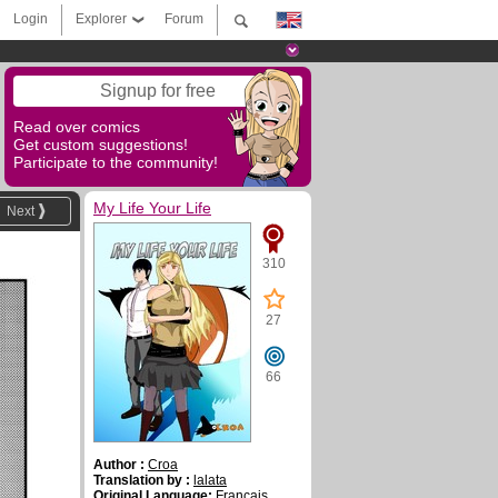
Login
Explorer
Forum
Signup for free
Read over comics
Get custom suggestions!
Participate to the community!
My Life Your Life
Next
310
27
66
Author :
Croa
Translation by :
lalata
Original Language:
Français