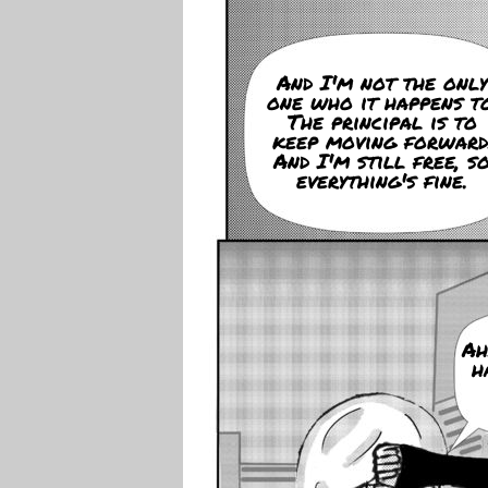
And I'm not the only
one who it happens to
The principal is to
keep moving forward
And I'm still free, s
everything's fine.
Ah
h