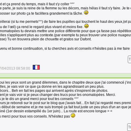
t et ça prend du temps, mais il faut s'y coller ^^'
e parle, je suis la reine de la flemme su les décors, mais hélas il faut s'y faire. Je te
sser sur photo ça te facilitera grandement la tâche.
illerai (si tu me permets^^) de faire tes pupilles qui touchent le haut des yeux,(et p
u de l’œil) ça rend le regard plus vivant et moins fixe.
nomatopées tu devrais mettre une police différente pour que ça fasse pas répétiti
'elles s'appliquent plus au contexte.(par exemple tu peux trouver une police nuage
sse) Tu en trouvera plein de chouette et gratos sur Dafont.
venu et bonne continuation, si tu cherches avis et conseils n'hésites pas à me faire
T
7/04/2013 08:58:00
oui les yeux sont un grand dilemmes, dans le chapitre deux que j'ai commencé j’ins
illes, je vais voir ce que ça donne en les agrandissant un peu plus.
écors... Beh en fait les pages qui arrivent après s'inspirent de photos.
ent je vais voir si je peux changer des trucs pour les onomatopées. Merci.
 je te dis un grand merci pour tout tes conseils ^^'
eurs je rebondi sur le post sur le blog que j'avais fait... En fait j'ai regardé mes prem
 début de semaine et je me suis trompé ça fait tout juste un peu plus d'un an que j
iné (1er dessin estampillé du 1er juin)... La route est encore longue > <
s merci pour tous vos conseils. N'hésitez pas
T