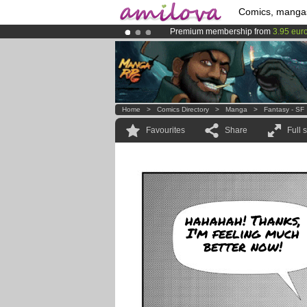
Comics, manga
Premium membership from
3.95 eur
Amilova
Kickstarter is now LIVE
!.
Already 100000
members
and 1000
Home
>
Comics Directory
>
Manga
>
Fantasy - SF
Favourites
Share
Full 
hahahah! Thanks,
I'm feeling much
better now!