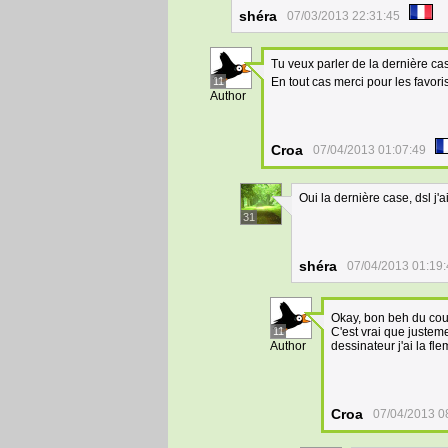
shéra
07/03/2013 22:31:45
Tu veux parler de la dernière cas
11
En tout cas merci pour les favoris
Author
Croa
07/04/2013 01:07:49
Oui la dernière case, dsl j'a
31
shéra
07/04/2013 01:19
Okay, bon beh du coup
11
C'est vrai que justeme
Author
dessinateur j'ai la fl
Croa
07/04/2013 0