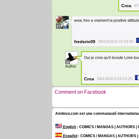
Croa
07
wow, hiro a vraiment la positive attitude
27
frederic09
09/13/2013 22:43:00
Oui je crois qu'il écoute Lorie to
11
Author
Croa
09/13/2013 23:13:25
Comment on Facebook
Amilova.com est une communauté internationale 
English
: COMICS / MANGAS | AUTHORS 
Español
: COMICS / MANGAS | AUTHORS 