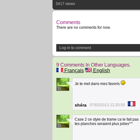
3417 views
Comments
There are no comments for now.
Log-in to comment
9 Comments In Other Languages.
Français
English
Je te met dans mes favoris
31
shéra
07/03/2013 22:20:50
Case 2 ce style de trame ca le fait pas 
tes planches seraient plus jolies^^
31