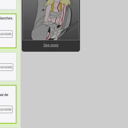
planches.
ranslate
See more
ranslate
mal de
ranslate