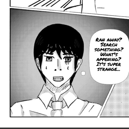
Ran away?
Search
something?
What's
appening?
It's super
strange...