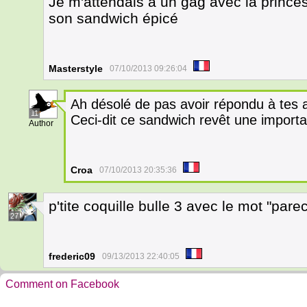
Je m'attendais à un gag avec la princ
son sandwich épicé
Masterstyle
07/10/2013 09:26:04
Ah désolé de pas avoir répondu à tes 
11
Ceci-dit ce sandwich revêt une importanc
Author
Croa
07/10/2013 20:35:36
p'tite coquille bulle 3 avec le mot "pare
27
frederic09
09/13/2013 22:40:05
Comment on Facebook