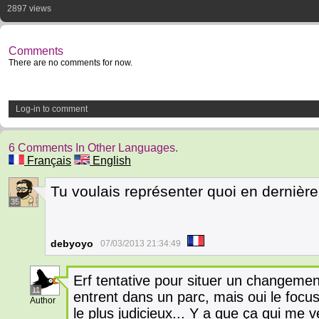
2897 views
Comments
There are no comments for now.
Log-in to comment
6 Comments In Other Languages.
Français
English
Tu voulais représenter quoi en dernièr
35
debyoyo
07/03/2013 21:34:49
Erf tentative pour situer un changemen
11
entrent dans un parc, mais oui le focu
Author
le plus judicieux... Y a que ça qui me ve