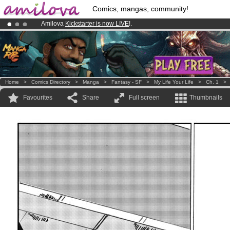
Comics, mangas, community!
Amilova
Kickstarter is now LIVE
!.
Already 134393
members
and 1208
comics & mangas!
.
Premium membership from
3.95 euros
per month !
Get membership
Home
>
Comics Directory
>
Manga
>
Fantasy - SF
>
My Life Your Life
>
Ch. 1
Favourites
Share
Full screen
Thumbnails