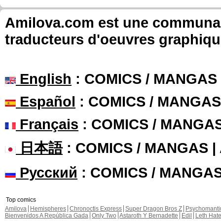
Amilova.com est une communauté
traducteurs d'oeuvres graphiqu
English
: COMICS / MANGAS
Español
: COMICS / MANGAS
Français
: COMICS / MANGA
日本語
: COMICS / MANGAS 
Русский
: COMICS / MANGA
Top comics
Amilova
Hemispheres
Chronoctis Express
Super Dragon Bros Z
Psychomant
Bienvenidos A República Gada
Only Two
Astaroth Y Bernadette
Edil
Leth Hat