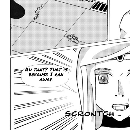
Ah that? That is
because I ran
away.