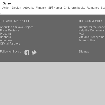
Genre
Action
Design - Artworks
Fantasy - SF
Humor
Children's books
Romance
Se
THE AMILOVA PROJECT
THE COMMUNITY
About the Amilova Project
Tutorial for the reade
Press Reviews
Help the Community 
Press kit
FAQ
Banners
Virtual currency : th
Advertise
Terms of Use
Official Partners
Follow Amilova on
Sitemap