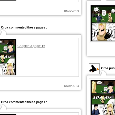
8Nov2013
Croa commented these pages :
Chapter: 3 page: 16
Croa publ
6Nov2013
Croa commented these pages :