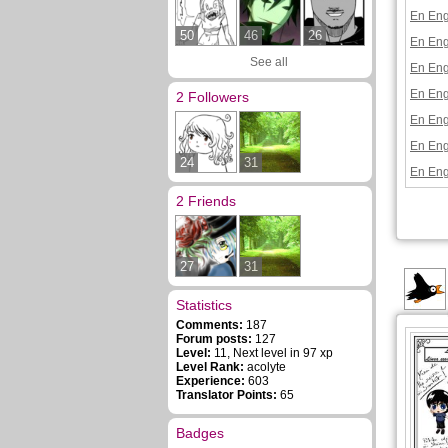
En Eng
50
46
26
En Eng
See all
En Eng
En Eng
2 Followers
En Eng
En Eng
24
31
En Eng
2 Friends
27
31
Statistics
Comments:
187
Forum posts:
127
Level:
11, Next level in 97 xp
Level Rank:
acolyte
Experience:
603
Translator Points:
65
Badges