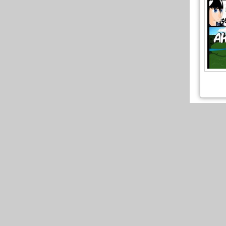
IRL Am
Hannnn 
réuni !
dégoutt