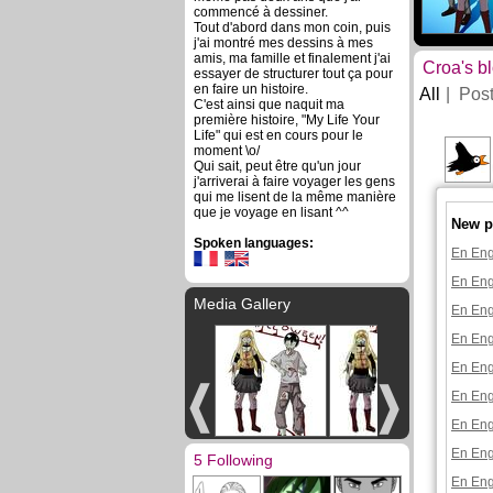
commencé à dessiner.
Tout d'abord dans mon coin, puis
j'ai montré mes dessins à mes
amis, ma famille et finalement j'ai
Croa's b
essayer de structurer tout ça pour
en faire un histoire.
All
Pos
C'est ainsi que naquit ma
première histoire, "My Life Your
Life" qui est en cours pour le
moment \o/
Qui sait, peut être qu'un jour
j'arriverai à faire voyager les gens
qui me lisent de la même manière
que je voyage en lisant ^^
New p
Spoken languages:
En Eng
En Eng
Media Gallery
En Eng
En Eng
En Eng
En Eng
En Eng
En Eng
5 Following
En Eng