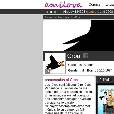
Comics, manga
Already 134393
members
and 1208
Premium membership from
3.95 eur
Home
>
Members
>
Croa
Croa
Cartoonist, Author
Gender :
M
Born :
06/10/198
11
presentation of Croa
1 Publi
Les rêves sont fait pour être rêvés.
Partant de là, j'ai décidé de me
lancer dans ma passion, le dessin.
Enfin tester, essayer et pourquoi
pas, rencontrer des gens avec qui
partager cette passion.
Ne soyez pas trop durs avec moi,
même si je suis vieux, ça fait
même pas deux ans que j'ai