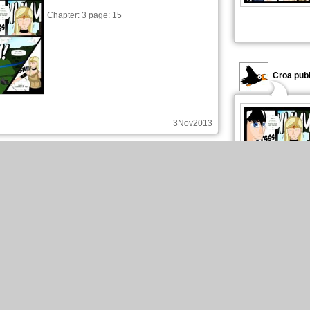
Chapter: 3 page: 15
Croa publ
3Nov2013
Croa posted on the forum :
ilova.com au Manga Café v2 le 23 novembre (M
(...)
T_T ça me dégoutte de voir tout ce petit monde qui se
!! Bouhouhouhhhhhh C'est trop inzuste. Je suis trop
é ! *Est parti cherche
(...)
3Nov2013
Croa com
Croa published these pages :