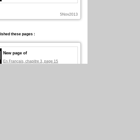
5Nov2013
ished these pages :
New page of
En Français, chapitre 3, page 15
3Nov2013
mented these pages :