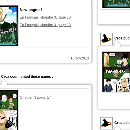
New page of
En Français, chapitre 3, page 18
En Français, chapitre 3, page 18
Croa publ
10Nov2013
Croa commented these pages :
Chapter: 3 page: 17
Croa publ