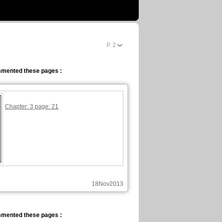
P.
2
mented these pages :
Chapter: 3 page: 21
18Nov2013
mented these pages :