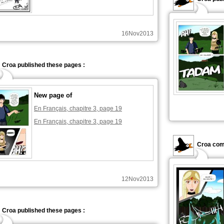
16Nov2013
Croa published these pages :
New page of
En Français, chapitre 3, page 19
En Français, chapitre 3, page 19
Croa com
12Nov2013
Croa published these pages :