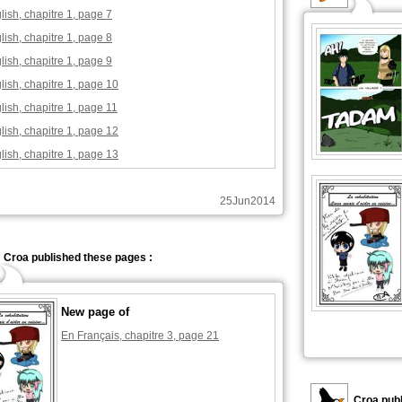
lish, chapitre 1, page 7
lish, chapitre 1, page 8
lish, chapitre 1, page 9
lish, chapitre 1, page 10
lish, chapitre 1, page 11
lish, chapitre 1, page 12
lish, chapitre 1, page 13
25Jun2014
Croa published these pages :
New page of
En Français, chapitre 3, page 21
Croa publ