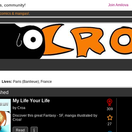
s, community!
Join Amilova
comics & mangas!
.
os
per month !
Get membership now
4
Lives:
Paris (Banlieue), France
shed
My Life Your Life
by
Croa
309
Discover this great Fantasy - SF, manga illustrated by
Croa!
27
Read