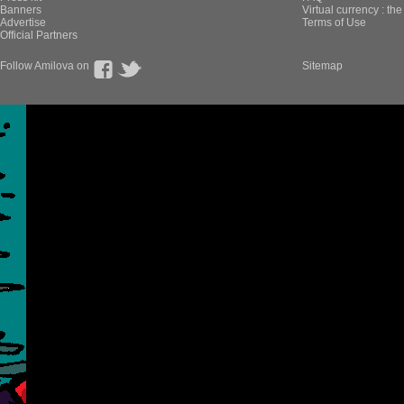
Banners
Virtual currency : th
Advertise
Terms of Use
Official Partners
Follow Amilova on
Sitemap