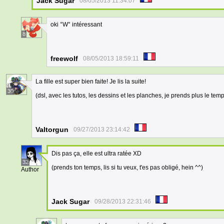
Jack Sugar
08/05/2013 11:34:07
oki °W° intéressant
8
freewolf
08/05/2013 18:59:11
La fille est super bien faite! Je lis la suite!
30
(dsl, avec les tutos, les dessins et les planches, je prends plus le temp
Valtorgun
09/27/2013 23:14:42
Dis pas ça, elle est ultra ratée XD
32
(prends ton temps, lis si tu veux, t'es pas obligé, hein ^^)
Author
Jack Sugar
09/28/2013 22:31:46