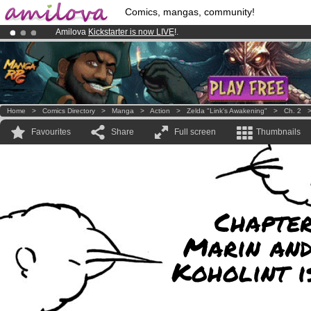
Comics, mangas, community!
Amilova
Kickstarter is now LIVE
!.
Premium membership from
3.95 euros
per month !
Get membership
Already 134393
members
and 1208
comics & mangas!
.
Home
>
Comics Directory
>
Manga
>
Action
>
Zelda "Link's Awakening"
>
Ch. 2
Favourites
Share
Full screen
Thumbnails
Chapter
Marin and
Koholint i