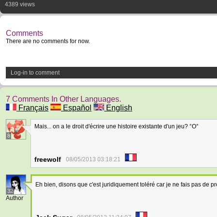
4389 views
Comments
There are no comments for now.
Log-in to comment
7 Comments In Other Languages.
Français
Español
English
Mais... on a le droit d'écrire une histoire existante d'un jeu? °O°
8
freewolf
08/05/2013 03:18:21
Eh bien, disons que c'est juridiquement toléré car je ne fais pas de p
32
Author