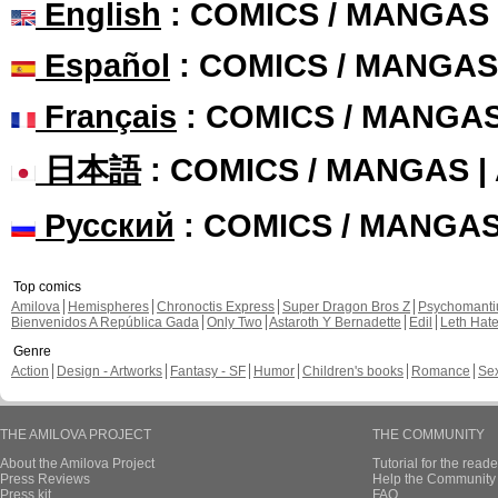
English
: COMICS / MANGAS
Español
: COMICS / MANGAS
Français
: COMICS / MANGA
日本語
: COMICS / MANGAS 
Русский
: COMICS / MANGA
Top comics
Amilova
Hemispheres
Chronoctis Express
Super Dragon Bros Z
Psychomant
Bienvenidos A República Gada
Only Two
Astaroth Y Bernadette
Edil
Leth Hat
Genre
Action
Design - Artworks
Fantasy - SF
Humor
Children's books
Romance
Se
THE AMILOVA PROJECT
THE COMMUNITY
About the Amilova Project
Tutorial for the reade
Press Reviews
Help the Community 
Press kit
FAQ