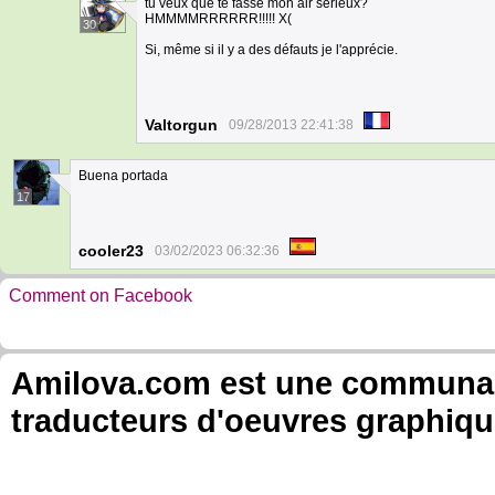
tu veux que te fasse mon air sérieux?
HMMMMRRRRRR!!!!! X(
30
Si, même si il y a des défauts je l'apprécie.
Valtorgun
09/28/2013 22:41:38
Buena portada
17
cooler23
03/02/2023 06:32:36
Comment on Facebook
Amilova.com est une communauté
traducteurs d'oeuvres graphiqu