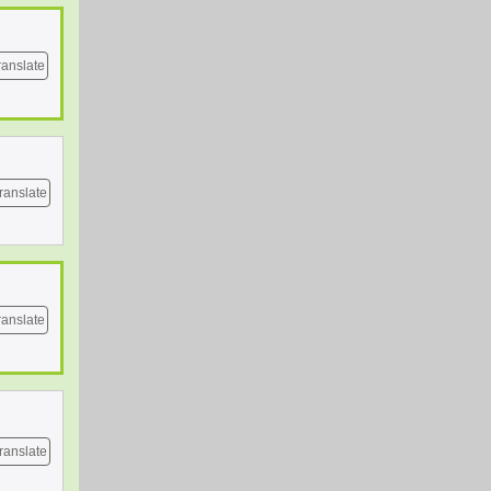
ranslate
ranslate
ranslate
ranslate