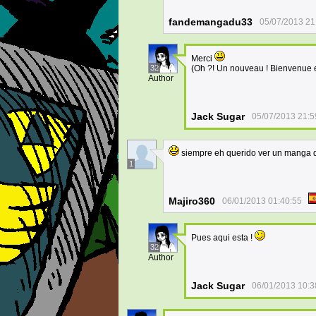
fandemangadu33
05/07/2013 21
Merci
32
(Oh ?! Un nouveau ! Bienvenue et 
Author
Jack Sugar
05/07/2013 21:5
siempre eh querido ver un manga d
1
Majiro360
06/01/2013 01:40:55
Pues aqui esta !
32
Author
Jack Sugar
06/01/2013 10:3