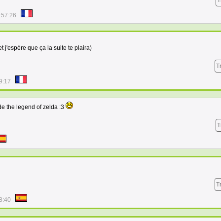
T
:57:26
j'espère que ça la suite te plaira)
T
9:17
e the legend of zelda :3
T
T
8:40