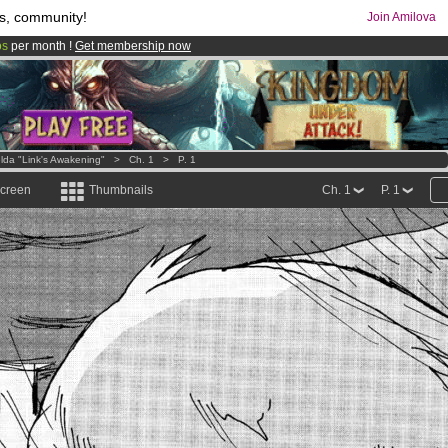
s, community!
Join Amilova
os
per month !
Get membership now
comics & mangas!
.
lda "Link's Awakening"
>
Ch. 1
>
P. 1
screen
Thumbnails
Ch. 1
P. 1