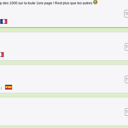
ap des 1000 sur la toute 1ere page ! Rest plus que les autres
T
T
T
51
T