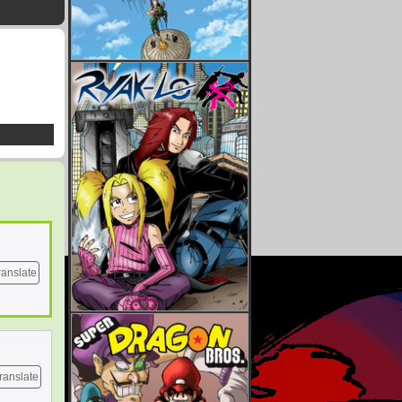
ranslate
ranslate