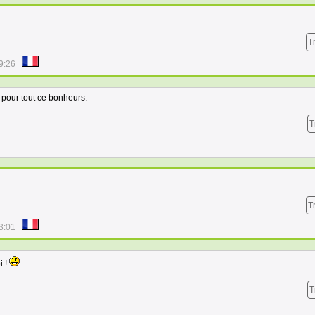
T
9:26
 pour tout ce bonheurs.
T
T
3:01
i !
T