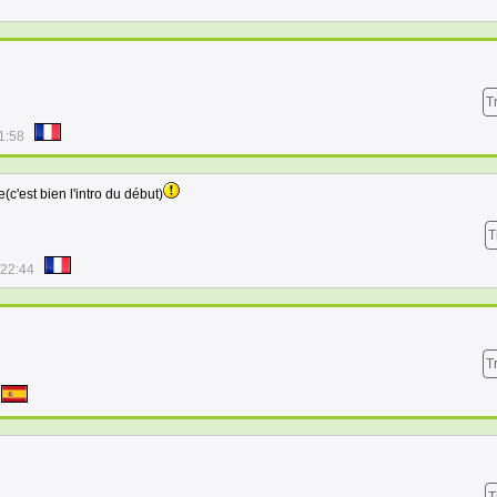
T
1:58
c'est bien l'intro du début)
T
:22:44
T