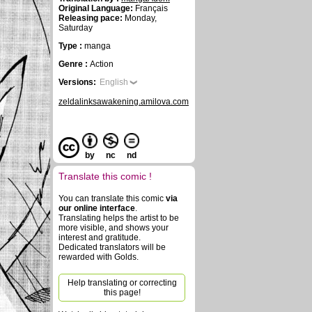
Original Language:
Français
Releasing pace:
Monday,
Saturday
Type :
manga
Genre :
Action
Versions:
English
zeldalinksawakening.amilova.com
by
nc
nd
Translate this comic !
You can translate this comic
via
our online interface
.
Translating helps the artist to be
more visible, and shows your
interest and gratitude.
Dedicated translators will be
rewarded with Golds.
Help translating or correcting
this page!