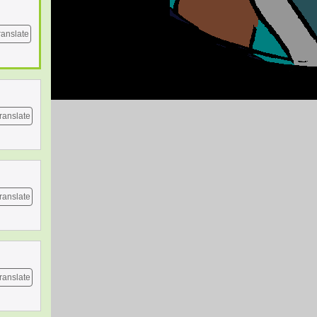
ranslate
ranslate
ranslate
ranslate