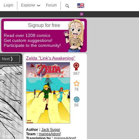
Login
Explorer
Forum
Signup for free
Read over 1208 comics
Get custom suggestions!
Participate to the community!
Zelda "Link's Awakening"
Next
367
78
56
Author :
Jack Sugar
Team :
mangaAdonf
Translation by :
mangaAdonf