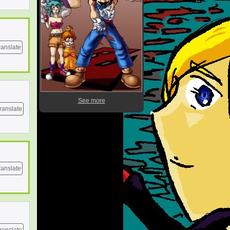
ranslate
See more
ranslate
ranslate