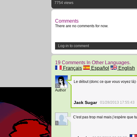
7754 views
Comments
There are no comments for now.
Log-in to comment
19 Comments In Other Languages.
Français
Español
English
Le début (donc ce que vous voyez là) 
32
Author
Jack Sugar
01/28/2013 17:55:43
C'est pas trop mal mais j’espère que t
1