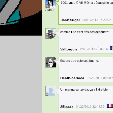
1001 vues !? Viii !! On a dépassé le c
32
Author
Jack Sugar
06/12/2013 16:20:02
comme titre c'est très accrocheur! ^^
30
Valtorgun
12/26/2013 23:07:56
Espero que este sea bueno.
30
Death-carioca
03/22/2014 00:38:
Un manga sur zelda, ça a l'aire bien
6
25isaac
04/22/2015 22:48:50