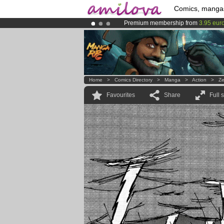
Comics, manga
Premium membership from
3.95 eur
Already 100000
members
and 1000
Amilova
Kickstarter is now LIVE
!.
Home
>
Comics Directory
>
Manga
>
Action
>
Ze
Favourites
Share
Full 