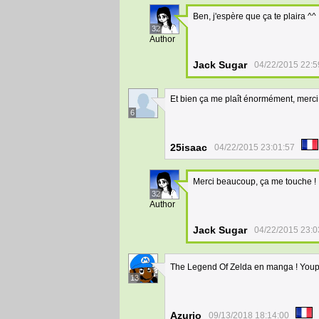
Ben, j'espère que ça te plaira ^^
32
Author
Jack Sugar
04/22/2015 22:5
Et bien ça me plaît énormément, merci
6
25isaac
04/22/2015 23:01:57
Merci beaucoup, ça me touche !
32
Author
Jack Sugar
04/22/2015 23:0
The Legend Of Zelda en manga ! Youp
13
Azurio
09/13/2018 18:14:00