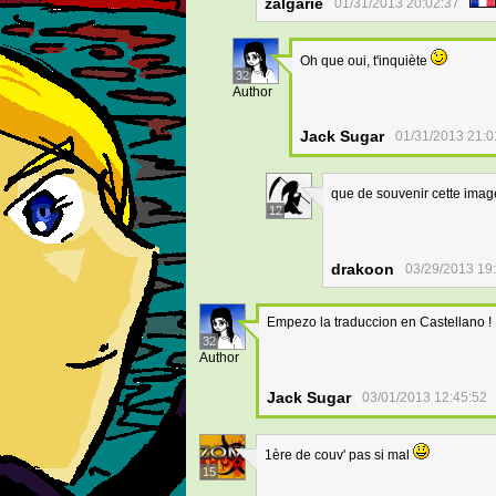
zalgarie
01/31/2013 20:02:37
Oh que oui, t'inquiète
32
Author
Jack Sugar
01/31/2013 21:0
que de souvenir cette image(
12
drakoon
03/29/2013 19
Empezo la traduccion en Castellano !
32
Author
Jack Sugar
03/01/2013 12:45:52
1ère de couv' pas si mal
15