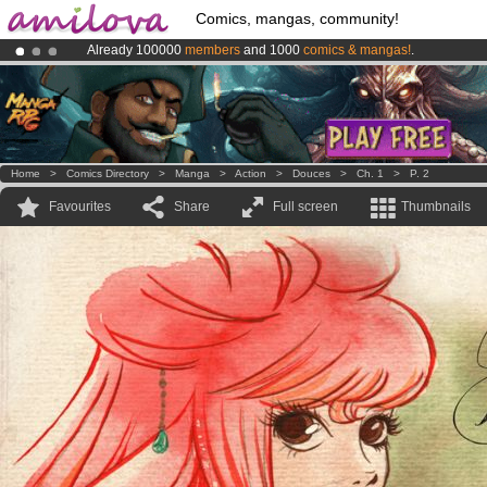
Comics, mangas, community!
Already 100000
members
and 1000
comics & mangas!
.
Premium membership from
3.95 euros
per month !
Get membership
Amilova
Kickstarter is now LIVE
!.
Home
>
Comics Directory
>
Manga
>
Action
>
Douces
>
Ch. 1
>
P. 2
Favourites
Share
Full screen
Thumbnails