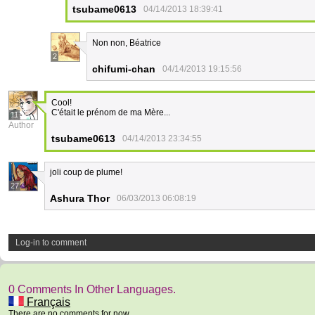
tsubame0613
04/14/2013 18:39:41
Non non, Béatrice
2
chifumi-chan
04/14/2013 19:15:56
Cool!
C'était le prénom de ma Mère...
11
Author
tsubame0613
04/14/2013 23:34:55
joli coup de plume!
27
Ashura Thor
06/03/2013 06:08:19
Log-in to comment
0 Comments In Other Languages.
Français
There are no comments for now.