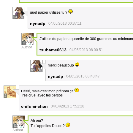
quel papier utilises tu ?
54
nynadp
04/05/2013 00:37:11
J'utilise du papier aquarelle de 300 grammes au minimum. I
11
Author
tsubame0613
04/05/2013 08:00:51
merci beaucoup
54
nynadp
04/05/2013 08:48:47
Hééé, mais c'est mon prénom ça
T'es cruel avec tes persos
2
chifumi-chan
04/14/2013 17:52:28
Ah oui?
11
Tu t'appelles Douce?
Author