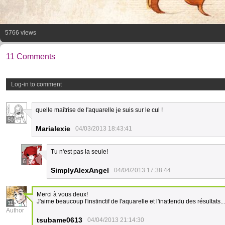
5766 views
11 Comments
Log-in to comment
quelle maîtrise de l'aquarelle je suis sur le cul !
50
Marialexie
04/03/2013 18:43:41
Tu n'est pas la seule!
6
SimplyAlexAngel
04/04/2013 17:38:44
Merci à vous deux!
J'aime beaucoup l'instinctif de l'aquarelle et l'inattendu des résultats...
11
Author
tsubame0613
04/04/2013 21:14:30