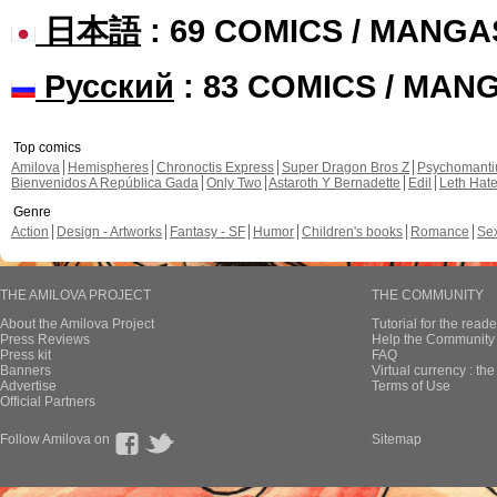
日本語
: 69 COMICS / MANGA
Русский
: 83 COMICS / MAN
Top comics
Amilova
Hemispheres
Chronoctis Express
Super Dragon Bros Z
Psychomant
Bienvenidos A República Gada
Only Two
Astaroth Y Bernadette
Edil
Leth Hat
Genre
Action
Design - Artworks
Fantasy - SF
Humor
Children's books
Romance
Se
THE AMILOVA PROJECT
THE COMMUNITY
About the Amilova Project
Tutorial for the reade
Press Reviews
Help the Community 
Press kit
FAQ
Banners
Virtual currency : th
Advertise
Terms of Use
Official Partners
Follow Amilova on
Sitemap