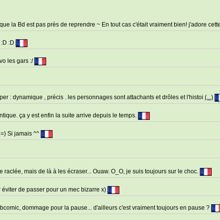
e la Bd est pas près de reprendre ~ En tout cas c'était vraiment bien! j'adore cett
D :D :D
vo les gars :/
 super : dynamique , précis . les personnages sont attachants et drôles et l'histoi
(...)
tique. ça y est enfin la suite arrive depuis le temps.
s =) Si jamais ^^
ne raclée, mais de là à les écraser... Ouaw. O_O, je suis toujours sur le choc.
r éviter de passer pour un mec bizarre x)
bcomic, dommage pour la pause... d'ailleurs c'est vraiment toujours en pause ?