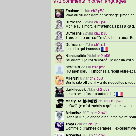
971 comments in other languages.
Zoulone
11Jan
ch2 p58
Waa au vu des dernier message j'imagine qu
Dufresne
22Mar
ch1 p43
Mdr je suis mort, je m'attendais pas à ça :
Dufresne
22Mar
ch1 p38
Trois contre un, put**n c'est beau quoi. Bra
Dufresne
22Mar
ch1 p4
L'entrée qui fracasse
Nono.bulbie
20Jul
ch2 p58
j'ai adoré !! je l'ai dévoreé ! le dessin est
nerdfish
22Jun
ch2 p58
HO mon dieu, Fishbones a reprit outre-atlan
MlleNini
8Mar
ch2 p58
Sur le site officiel il y a de nouvelles page
darkilegeek
7Mar
ch2 p58
a mon avis c'est abandonné :(
Marry_IA 精神虐殺
28Jun
ch1 p43
... OwO, je m'attendais à qu'ils reçoivent u
Arkodive
20Feb
ch2 p41
Dans la rue, la chose a ne jamais dire pou
TroyB
20Feb
ch2 p58
Comme dit l'année dernière :) excellent we
Arkodive
20Feb
ch2 p4