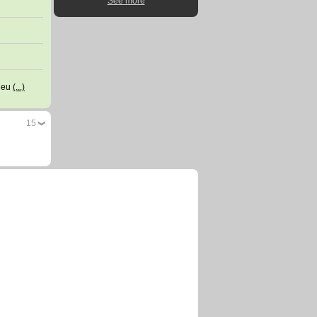
See more
 deu
(...)
15