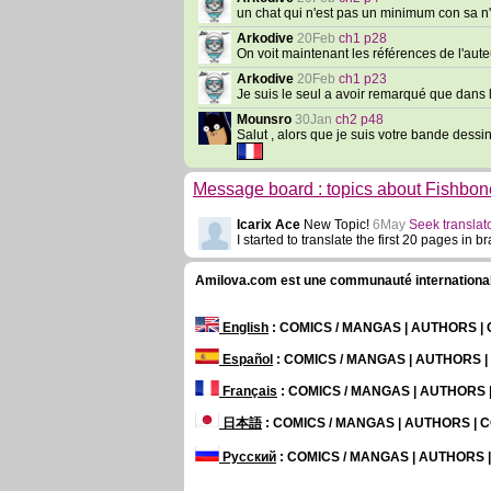
un chat qui n'est pas un minimum con sa n'
Arkodive
20Feb
ch1 p28
On voit maintenant les références de l'aute
Arkodive
20Feb
ch1 p23
Je suis le seul a avoir remarqué que dans la
Mounsro
30Jan
ch2 p48
Salut , alors que je suis votre bande dessi
Message board : topics about Fishbon
Icarix Ace
New Topic!
6May
Seek translato
I started to translate the first 20 pages in 
Amilova.com est une communauté internationale 
English
: COMICS / MANGAS | AUTHORS 
Español
: COMICS / MANGAS | AUTHORS 
Français
: COMICS / MANGAS | AUTHORS
日本語
: COMICS / MANGAS | AUTHORS |
Русский
: COMICS / MANGAS | AUTHORS