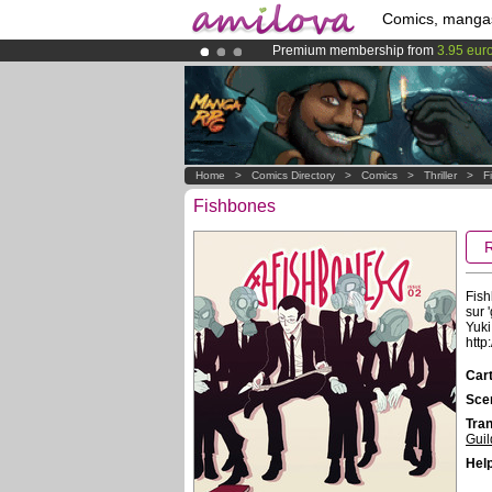
Comics, manga
Premium membership from
3.95 eur
Already 100000
members
and 1000
Amilova
Kickstarter is now LIVE
!.
Home
>
Comics Directory
>
Comics
>
Thriller
>
F
Fishbones
Fish
sur 
Yuki
http
Cart
Scen
Tran
Guil
Help