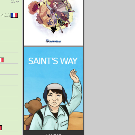
15
e a
(...)