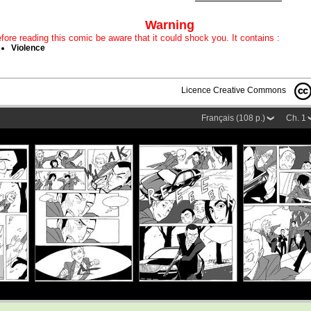
Warning
fore reading this comic be aware that it could shock you. It contains :
Violence
Licence Creative Commons
Français (108 p.)
Ch. 1