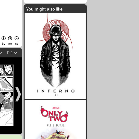
You might also like
by
nc
nd
P. 1