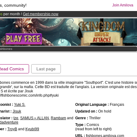
s, community!
Join Amilova
os
per month !
Get membership now
comics & mangas!
.
ishbones
Read Comics
Last page
bones commence en 1999 dans la ville imaginaire "Southport". C'est une histoire sur 
'grandir', sur la mafia. Cette BD est traduite de l'anglais. La version originale est de
 S et écrite par Jisuk
://fishbonescomic.com/info.php#yuki
oonist :
Yuki S.
Original Language :
Français
arist :
Jisuk
Updated on :
On hold
slator :
tze
,
SAMUS＝ALLAN
,
Rambam
and
Genre :
Thriller
dadventure
Type :
Comics
er :
TroyB
and
Kyubi99
(read from left to right)
URL :
fishbones.amilova.com