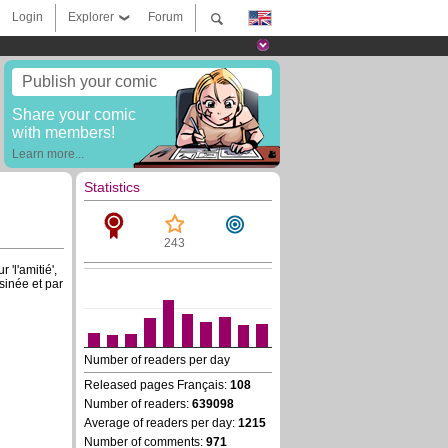
Login
Explorer
Forum
Publish your comic
Share your comic
with members!
Learn more...
Statistics
243
'l'amitié',
ssinée et par
Number of readers per day
Released pages Français:
108
Number of readers:
639098
Average of readers per day:
1215
Number of comments:
971