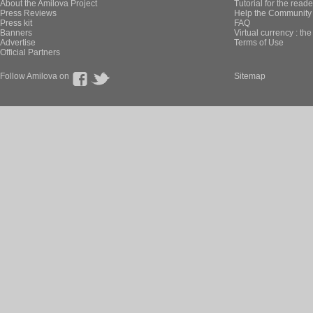
About the Amilova Project
Tutorial for the reade
Press Reviews
Help the Community 
Press kit
FAQ
Banners
Virtual currency : th
Advertise
Terms of Use
Official Partners
Follow Amilova on
Sitemap