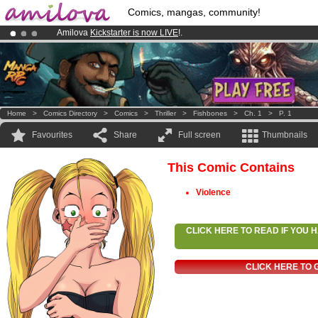
Comics, mangas, community!
Amilova
Kickstarter is now LIVE
!.
Already 134393
members
and 1208
comics & mangas!
.
Premium membership from
3.95 euros
per month !
Get membership
Home
>
Comics Directory
>
Comics
>
Thriller
>
Fishbones
>
Ch. 1
>
P. 1
Favourites
Share
Full screen
Thumbnails
This Comic Contains
Violence
CLICK HERE TO READ IF YOU
CLICK HERE TO