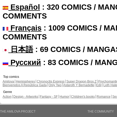
Español
: 320 COMICS / MAN
COMMENTS
Français
: 1009 COMICS / MA
COMMENTS
日本語
: 69 COMICS / MANGA
Русский
: 83 COMICS / MAN
Top comics
Amilova
Hemispheres
Chronoctis Express
Super Dragon Bros Z
Psychomant
Bienvenidos A República Gada
Only Two
Astaroth Y Bernadette
Edil
Leth Hat
Genre
Action
Design - Artworks
Fantasy - SF
Humor
Children's books
Romance
Se
THE AMILOVA PROJECT
THE COMMUNITY