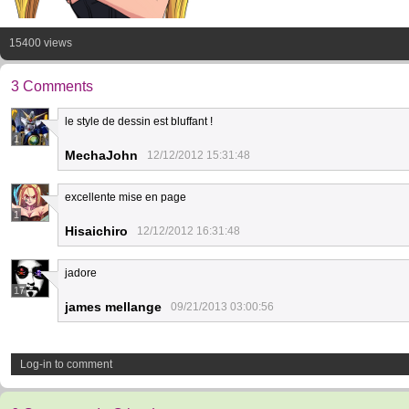
15400 views
3 Comments
le style de dessin est bluffant !
1
MechaJohn
12/12/2012 15:31:48
excellente mise en page
1
Hisaichiro
12/12/2012 16:31:48
jadore
17
james mellange
09/21/2013 03:00:56
Log-in to comment