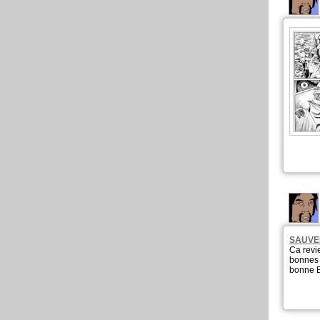
SAUVE
Ca revi
bonnes 
bonne 