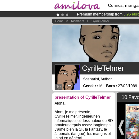
Comics, manga
Premium membership from
3.95 eur
Already 100000
members
and 1000
Home
>
Members
>
CyrilleTelmer
Amilova
Kickstarter is now LIVE
!.
CyrilleTelmer
Scenarist, Author
Gender :
M
Born :
27/02/198
10
presentation of CyrilleTelmer
10 Favo
Aloha.
Alors, je me présente,
CyrilleTelmer, ingénieur en
informatique, et dessinateur de BD
amateur depuis assez longtemps.
J'aime bien la SF, la Fantasy, le
Japonais (langue), les mangas et
la bd en général.