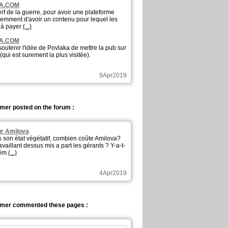
A.COM
rf de la guerre, pour avoir une plateforme
idemment d'avoir un contenu pour lequel les
s à payer
(...)
A.COM
soutenir l'idée de Povlaka de mettre la pub sur
(qui est surement la plus visitée).
9Apr2019
lmer posted on the forum :
ur Amilova
 son état végétatif, combien coûte Amilova?
ravaillant dessus mis a part les gérants ? Y-a-t-
mêm
(...)
4Apr2019
elmer commented these pages :