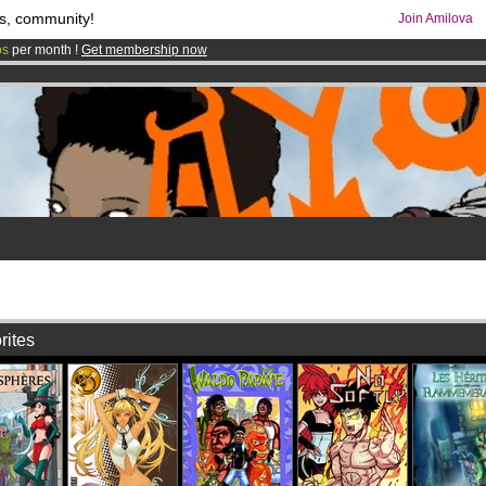
s, community!
Join Amilova
os
per month !
Get membership now
comics & mangas!
.
9
rites