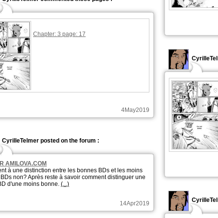
Chapter: 3 page: 17
CyrilleTe
4May2019
CyrilleTelmer posted on the forum :
R AMILOVA.COM
ent à une distinction entre les bonnes BDs et les moins
BDs non? Après reste à savoir comment distinguer une
BD d'une moins bonne.
(...)
CyrilleTe
14Apr2019