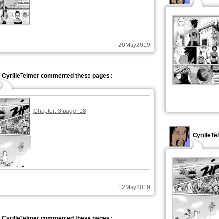
26May2019
CyrilleTelmer commented these pages :
Chapter: 3 page: 18
CyrilleTe
12May2019
CyrilleTelmer commented these pages :