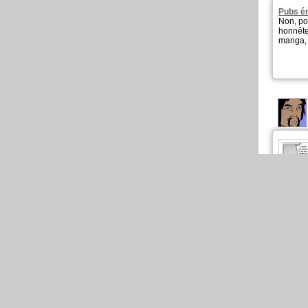
Pubs ér
Non, po
honnête.
manga, 