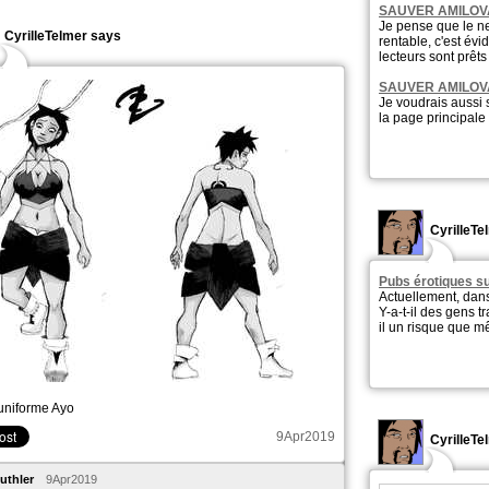
SAUVER AMILOV
Je pense que le ne
CyrilleTelmer says
rentable, c'est év
lecteurs sont prêt
SAUVER AMILOV
Je voudrais aussi 
la page principale 
CyrilleTe
Pubs érotiques s
Actuellement, dans
Y-a-t-il des gens t
il un risque que 
uniforme Ayo
9Apr2019
CyrilleT
uthler
9Apr2019