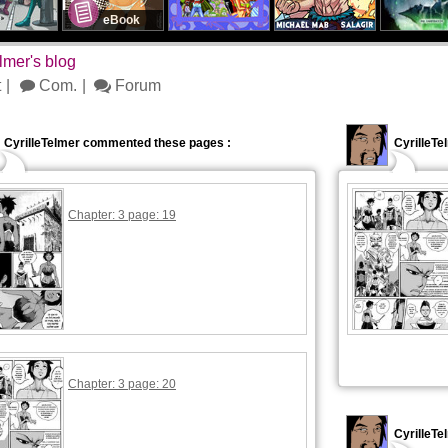
eBook
lmer's blog
t
Com.
Forum
CyrilleTelmer commented these pages :
CyrilleTe
Chapter: 3 page: 19
Chapter: 3 page: 20
CyrilleTe