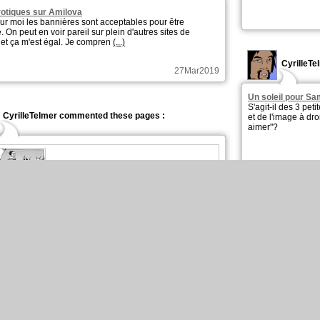
otiques sur Amilova
ur moi les bannières sont acceptables pour être
 On peut en voir pareil sur plein d'autres sites de
et ça m'est égal. Je compren
(...)
CyrilleTe
27Mar2019
Un soleil pour S
S'agit-il des 3 pet
CyrilleTelmer commented these pages :
et de l'image à dro
aimer"?
Chapter: 3 page: 15
CyrilleTe
22Mar2019