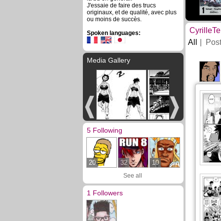
J'essaie de faire des trucs
originaux, et de qualité, avec plus
ou moins de succès.
CyrilleTe
Spoken languages:
All
Pos
Media Gallery
5 Following
20
32
10
See all
1 Followers