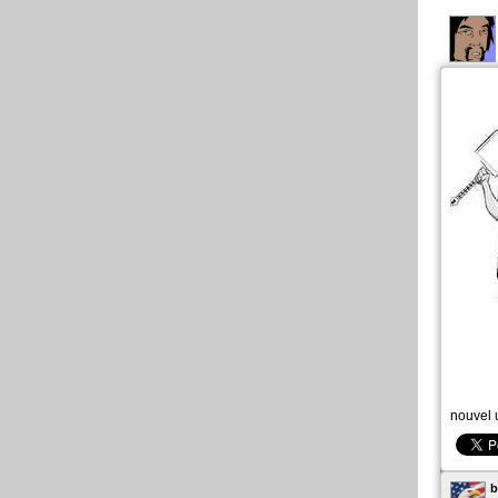
nouvel 
b