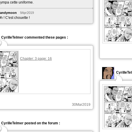
ympa cette uniforme.
Sandymoon
9Apr2019
h ! C'est chouette !
CyrilleTelmer commented these pages :
Chapter: 3 page: 16
CyrilleTe
30Mar2019
CyrilleTelmer posted on the forum :