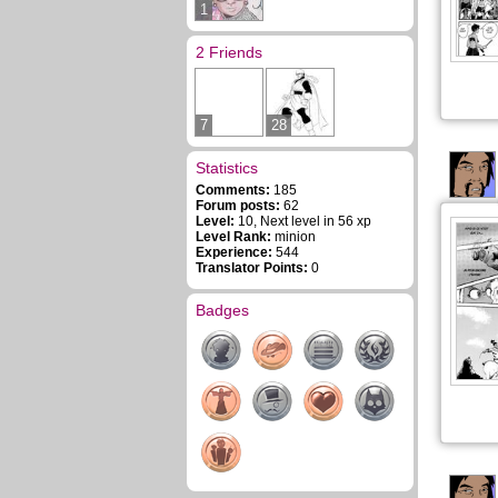
1
2 Friends
7
28
Statistics
Comments:
185
Forum posts:
62
Level:
10, Next level in 56 xp
Level Rank:
minion
Experience:
544
Translator Points:
0
Badges