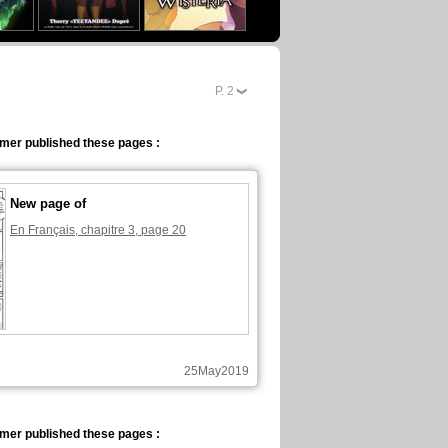
P.
2
lmer published these pages :
New page of
En Français, chapitre 3, page 20
25May2019
lmer published these pages :