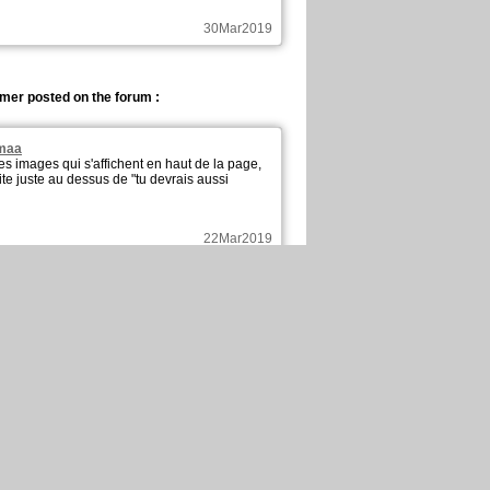
30Mar2019
lmer posted on the forum :
amaa
ites images qui s'affichent en haut de la page,
ite juste au dessus de "tu devrais aussi
22Mar2019
lmer published these pages :
New page of
En Français, chapitre 3, page 15