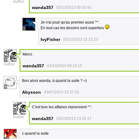
Author
wanda357
02/13/2013 00:33:42
Je n'ai joué qu'au premier aussi ^^.
En tout cas les dessins sont superbes
1
IvyFisher
02/13/2013 11:13:23
Merci.
4
Author
wanda357
02/14/2013 00:16:15
Bon alors wanda, à quand la suite ? =)
9
Abysson
03/07/2013 23:37:33
C'est bon les affaires reprennent ^^.
4
Author
wanda357
03/13/2013 13:33:17
c quand la suite