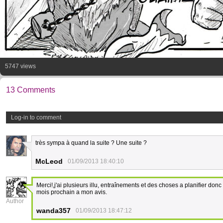
5747 views
13 Comments
Log-in to comment
très sympa à quand la suite ? Une suite ?
15
McLeod
01/09/2013 18:40:10
Merci!,j'ai plusieurs illu, entraînements et des choses a planifier don
mois prochain a mon avis.
4
Author
wanda357
01/09/2013 18:47:12