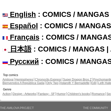
English
: COMICS / MANGAS
Español
: COMICS / MANGAS
Français
: COMICS / MANGA
日本語
: COMICS / MANGAS 
Русский
: COMICS / MANGA
Top comics
Amilova
Hemispheres
Chronoctis Express
Super Dragon Bros Z
Psychomant
Bienvenidos A República Gada
Only Two
Astaroth Y Bernadette
Edil
Leth Hat
Genre
Action
Design - Artworks
Fantasy - SF
Humor
Children's books
Romance
Se
THE AMILOVA PROJECT
THE COMMUNITY