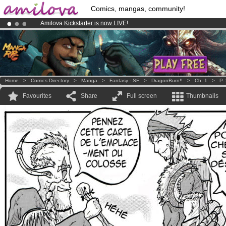
Comics, mangas, community!
Amilova
Kickstarter is now LIVE
!.
Already 100000
members
and 1000
comics & mangas!
.
Premium membership from
3.95 euros
per month !
Get membership
Home
>
Comics Directory
>
Manga
>
Fantasy - SF
>
DragonBurn!!
>
Ch. 1
>
P.
Favourites
Share
Full screen
Thumbnails