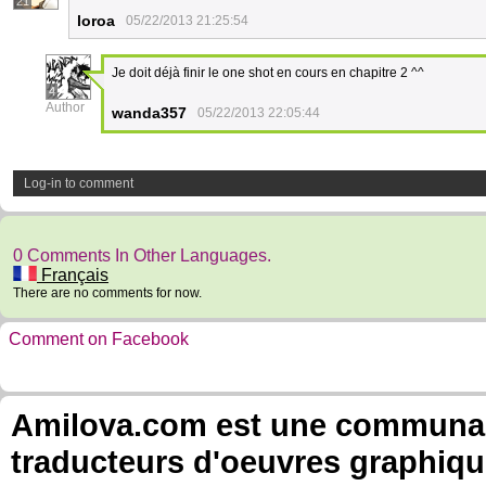
21
loroa
05/22/2013 21:25:54
Je doit déjà finir le one shot en cours en chapitre 2 ^^
4
Author
wanda357
05/22/2013 22:05:44
Log-in to comment
0 Comments In Other Languages.
Français
There are no comments for now.
Comment on Facebook
Amilova.com est une communauté
traducteurs d'oeuvres graphiqu