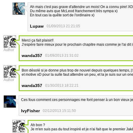
Ah mais c'est pas grave d'attendre un mois! On a connu pire! XD
Du même avis que McLeod franchement très sympa x)
5
En tout cas la quête sort de l'ordinaire x)
Lupaw
01/09/2013 21:21:05
Merci ça fait plaisir!!
J’espère faire mieux pour le prochain chapitre mais comme je l'ai dit 
4
Author
wanda357
01/09/2013 21:31:02
Bon désolé si je donne plus trop de nouvel depuis quelques temps,
et motive xD pour la suite faut attendre un peu, et la je suis sur un on
4
Author
wanda357
01/30/2013 18:22:21
Ces fous comment ces personnages me font penser à un bon vieux jeu
1
IvyFisher
02/12/2013 15:11:50
Ah bon ?
Je m'en suis pas du tout inspiré et je n'ai fait que le premier Ja
4