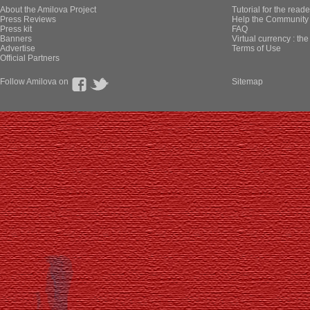
About the Amilova Project
Tutorial for the reade
Press Reviews
Help the Community 
Press kit
FAQ
Banners
Virtual currency : th
Advertise
Terms of Use
Official Partners
Follow Amilova on
Sitemap