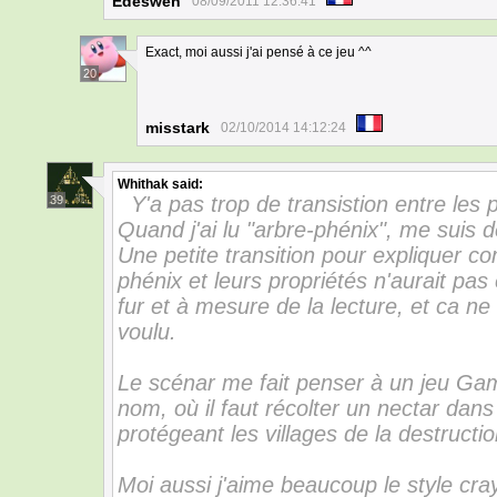
Edeswen
08/09/2011 12:36:41
Exact, moi aussi j'ai pensé à ce jeu ^^
20
misstark
02/10/2014 14:12:24
Whithak
said:
Y'a pas trop de transistion entre les 
39
Quand j'ai lu "arbre-phénix", me suis
Une petite transition pour expliquer c
phénix et leurs propriétés n'aurait pas
fur et à mesure de la lecture, et ca ne
voulu.
Le scénar me fait penser à un jeu Gam
nom, où il faut récolter un nectar dan
protégeant les villages de la destructio
Moi aussi j'aime beaucoup le style cr