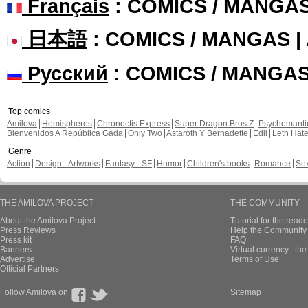
Français
: COMICS / MANGA
日本語
: COMICS / MANGAS 
Русский
: COMICS / MANGA
Top comics
Amilova
Hemispheres
Chronoctis Express
Super Dragon Bros Z
Psychomant
Bienvenidos A República Gada
Only Two
Astaroth Y Bernadette
Edil
Leth Hat
Genre
Action
Design - Artworks
Fantasy - SF
Humor
Children's books
Romance
Se
THE AMILOVA PROJECT
THE COMMUNITY
About the Amilova Project
Tutorial for the reade
Press Reviews
Help the Community 
Press kit
FAQ
Banners
Virtual currency : th
Advertise
Terms of Use
Official Partners
Follow Amilova on
Sitemap