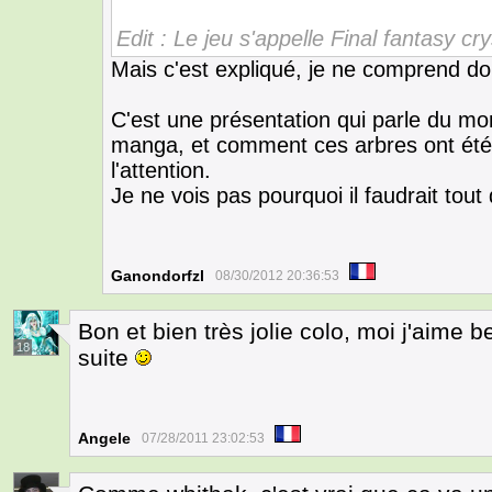
Edit : Le jeu s'appelle Final fantasy cry
Mais c'est expliqué, je ne comprend d
C'est une présentation qui parle du mo
manga, et comment ces arbres ont été 
l'attention.
Je ne vois pas pourquoi il faudrait tout
Ganondorfzl
08/30/2012 20:36:53
Bon et bien très jolie colo, moi j'aime b
18
suite
Angele
07/28/2011 23:02:53