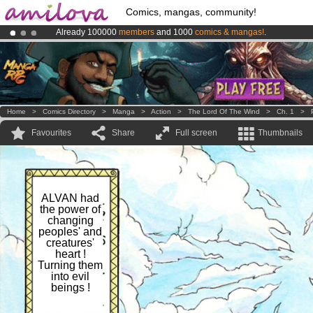
Comics, mangas, community!
Already 100000
members
and 1000
comics & mangas!
.
Amilova
Kickstarter is now LIVE
!.
Premium membership from
3.95 euros
per month !
Get membership
Home
>
Comics Directory
>
Manga
>
Action
>
The Lord Of The Wind
>
Ch. 1
>
Favourites
Share
Full screen
Thumbnails
ALVAN had
the power of
changing
peoples' and
creatures'
heart !
Turning them
into evil
beings !