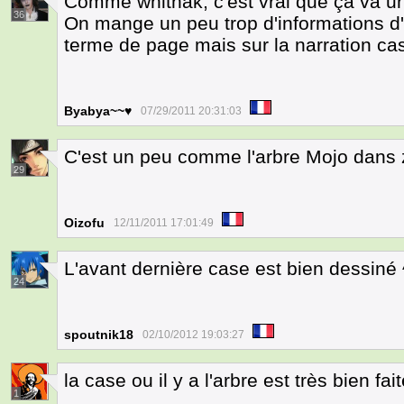
Comme whithak, c'est vrai que ça va un
36
On mange un peu trop d'informations d'
terme de page mais sur la narration ca
Byabya~~♥
07/29/2011 20:31:03
C'est un peu comme l'arbre Mojo dans z
29
Oizofu
12/11/2011 17:01:49
L'avant dernière case est bien dessiné 
24
spoutnik18
02/10/2012 19:03:27
la case ou il y a l'arbre est très bien fa
1