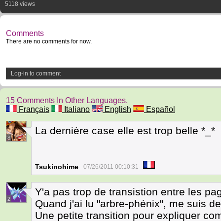
5118 views
Comments
There are no comments for now.
Log-in to comment
15 Comments In Other Languages.
Français
Italiano
English
Español
La dernière case elle est trop belle *_*
8
Tsukinohime
07/26/2011 00:10:31
Y'a pas trop de transistion entre les pa
2
Quand j'ai lu "arbre-phénix", me suis 
Une petite transition pour expliquer co