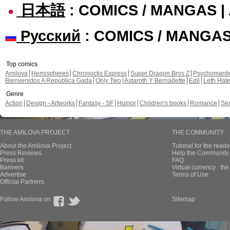
日本語
: COMICS / MANGAS 
Русский
: COMICS / MANGA
Top comics
Amilova
Hemispheres
Chronoctis Express
Super Dragon Bros Z
Psychomant
Bienvenidos A República Gada
Only Two
Astaroth Y Bernadette
Edil
Leth Hat
Genre
Action
Design - Artworks
Fantasy - SF
Humor
Children's books
Romance
Se
THE AMILOVA PROJECT
THE COMMUNITY
About the Amilova Project
Tutorial for the reade
Press Reviews
Help the Community 
Press kit
FAQ
Banners
Virtual currency : th
Advertise
Terms of Use
Official Partners
Follow Amilova on
Sitemap