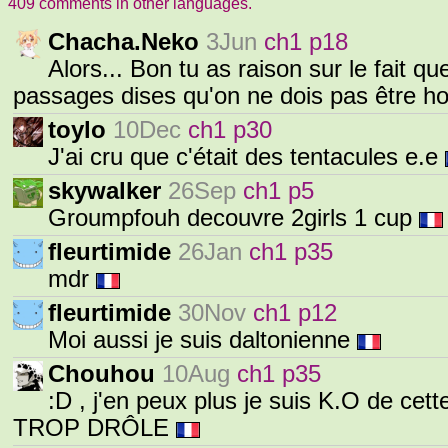
409 comments in other languages.
Chacha.Neko
3Jun
ch1 p18
Alors... Bon tu as raison sur le fait qu
passages dises qu'on ne dois pas être h
toylo
10Dec
ch1 p30
J'ai cru que c'était des tentacules e.e
skywalker
26Sep
ch1 p5
Groumpfouh decouvre 2girls 1 cup
fleurtimide
26Jan
ch1 p35
mdr
fleurtimide
30Nov
ch1 p12
Moi aussi je suis daltonienne
Chouhou
10Aug
ch1 p35
:D , j'en peux plus je suis K.O de cet
TROP DRÔLE