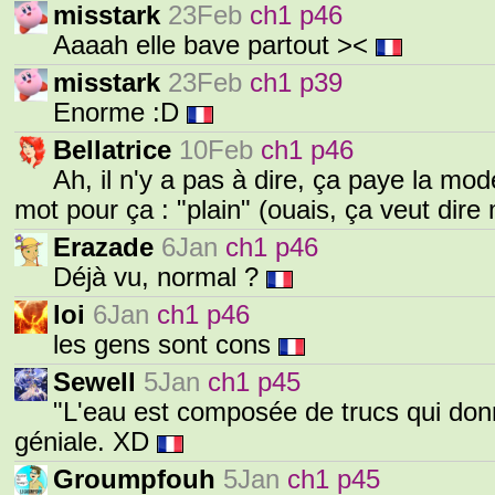
misstark
23Feb
ch1 p46
Aaaah elle bave partout ><
misstark
23Feb
ch1 p39
Enorme :D
Bellatrice
10Feb
ch1 p46
Ah, il n'y a pas à dire, ça paye la mode
mot pour ça : "plain" (ouais, ça veut dire
Erazade
6Jan
ch1 p46
Déjà vu, normal ?
loi
6Jan
ch1 p46
les gens sont cons
Sewell
5Jan
ch1 p45
"L'eau est composée de trucs qui donn
géniale. XD
Groumpfouh
5Jan
ch1 p45