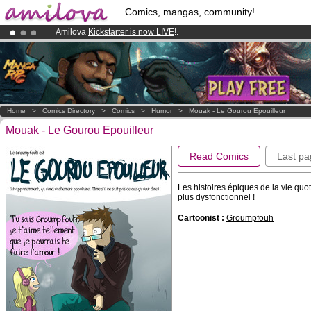
Comics, mangas, community!
Amilova
Kickstarter is now LIVE
!.
Premium membership from
3.95 euros
per month !
Get membership
Already 134393
members
and 1208
comics & mangas!
.
Home
>
Comics Directory
>
Comics
>
Humor
>
Mouak - Le Gourou Epouilleur
Mouak - Le Gourou Epouilleur
Read Comics
Last pa
Les histoires épiques de la vie quo
plus dysfonctionnel !
Cartoonist :
Groumpfouh