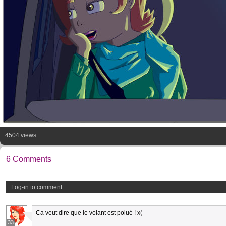
4504 views
6 Comments
Log-in to comment
Ca veut dire que le volant est polué ! x(
33