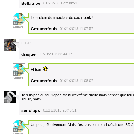
Bellatrice
01/20/2013 22:39:52
Il est plein de microbes de caca, berk !
13
Author
Groumpfouh
01/21/2013 11:07:57
Et bim !
20
draque
01/20/2013 22:44:17
Et bam
13
Author
Groumpfouh
01/21/2013 11:08:07
Je suis pas du tout lepeniste ni d'extrême droite mais penser que tous
abusif, non?
4
senolaps
01/21/2013 20:46:11
Un peu, effectivement. Mais c'est pas comme si c'était une BD à 
13