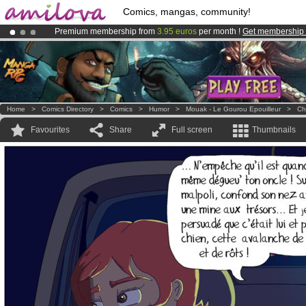
Comics, mangas, community!
Premium membership from
3.95 euros
per month !
Get membership
Amilova
Kickstarter is now LIVE
!.
Already 134393
members
and 1208
comics & mangas!
.
Home
>
Comics Directory
>
Comics
>
Humor
>
Mouak - Le Gourou Epouilleur
>
Ch
Favourites
Share
Full screen
Thumbnails