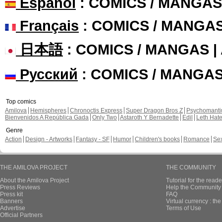
Español
: COMICS / MANGAS
Français
: COMICS / MANGA
日本語
: COMICS / MANGAS 
Русский
: COMICS / MANGA
Top comics
Amilova
Hemispheres
Chronoctis Express
Super Dragon Bros Z
Psychomant
Bienvenidos A República Gada
Only Two
Astaroth Y Bernadette
Edil
Leth Hat
Genre
Action
Design - Artworks
Fantasy - SF
Humor
Children's books
Romance
Se
THE AMILOVA PROJECT
THE COMMUNITY
About the Amilova Project
Tutorial for the reade
Press Reviews
Help the Community 
Press kit
FAQ
Banners
Virtual currency : th
Advertise
Terms of Use
Official Partners