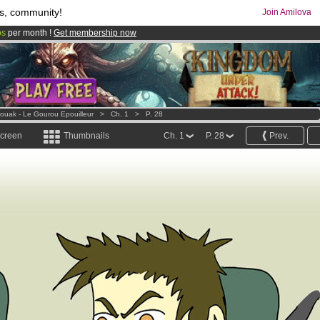
s, community!
Join Amilova
os
per month !
Get membership now
comics & mangas!
.
ouak - Le Gourou Epouilleur
>
Ch. 1
>
P. 28
screen
Thumbnails
Ch. 1
P. 28
Prev.