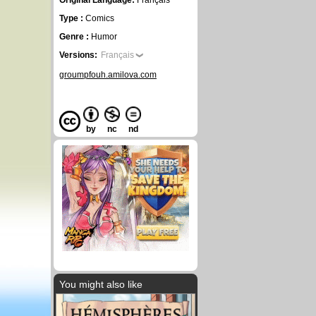
Original Language:
Français
Type :
Comics
Genre :
Humor
Versions:
Français
groumpfouh.amilova.com
by
nc
nd
You might also like