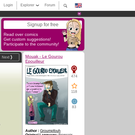
Login
Explorer
Forum
Signup for free
Read over comics
Get custom suggestions!
Participate to the community!
Mouak - Le Gourou
Next
Epouilleur
474
118
83
Author :
Groumpfouh