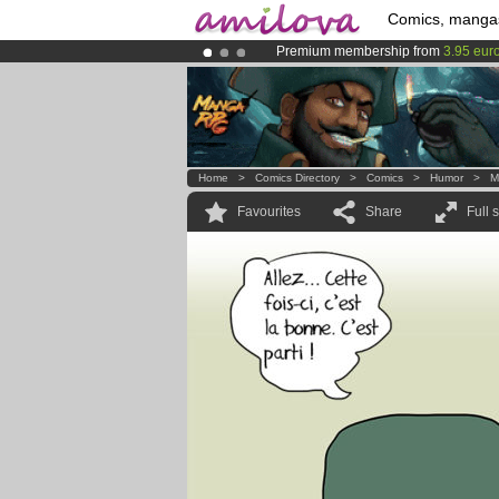
Comics, manga
Premium membership from
3.95 eur
Amilova
Kickstarter is now LIVE
!.
Already 100000
members
and 1000
Home
>
Comics Directory
>
Comics
>
Humor
>
M
Favourites
Share
Full 