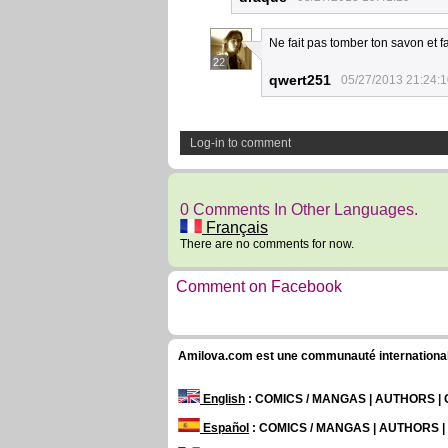
Ne fait pas tomber ton savon et fai
22
qwert251
05/27/2013 21:24:
Log-in to comment
0 Comments In Other Languages.
Français
There are no comments for now.
Comment on Facebook
Amilova.com est une communauté internationale 
English
: COMICS / MANGAS | AUTHORS 
Español
: COMICS / MANGAS | AUTHORS 