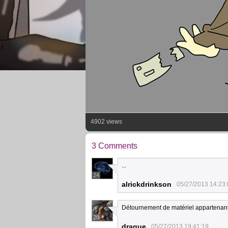
4902 views
3 Comments
...
24
alrickdrinkson
05/27/2013 14:23
Détournement de matériel appartenant à
20
draque
05/27/2013 19:41:19