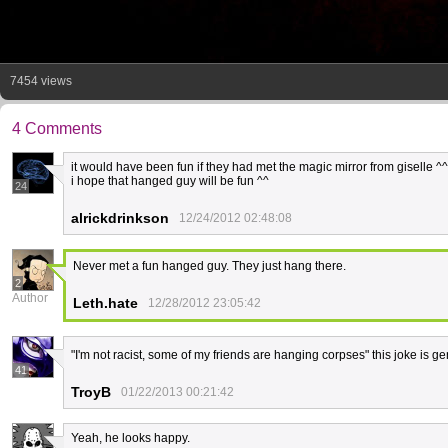
7454 views
4 Comments
it would have been fun if they had met the magic mirror from giselle ^^
i hope that hanged guy will be fun ^^
24
alrickdrinkson
12/24/2012 02:48:08
Never met a fun hanged guy. They just hang there.
2
Author
Leth.hate
12/28/2012 23:05:42
"I'm not racist, some of my friends are hanging corpses" this joke is g
41
TroyB
01/22/2013 00:21:42
Yeah, he looks happy.