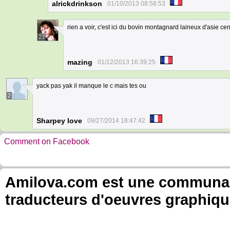
alrickdrinkson
01/10/2013 08:58:53
rien a voir, c'est ici du bovin montagnard laineux d'asie cen
23
mazing
01/12/2013 16:39:25
yack pas yak il manque le c mais tes ou
2
Sharpey love
09/27/2014 18:47:42
Comment on Facebook
Amilova.com est une communauté
traducteurs d'oeuvres graphiqu