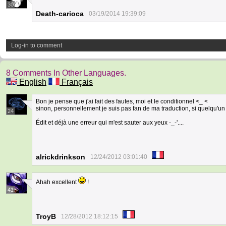
30
Death-carioca
03/19/2014 19:39:09
Log-in to comment
8 Comments In Other Languages.
English
Français
Bon je pense que j'ai fait des fautes, moi et le conditionnel <_ <
sinon, personnellement je suis pas fan de ma traduction, si quelqu'un 
24
Édit et déjà une erreur qui m'est sauter aux yeux -_-'....
alrickdrinkson
12/24/2012 03:01:40
Ahah excellent
!
41
TroyB
12/28/2012 18:12:15