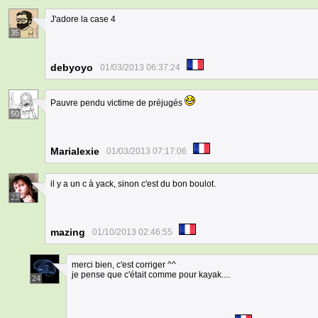
J'adore la case 4
35
debyoyo
01/03/2013 06:37:24
Pauvre pendu victime de préjugés
50
Marialexie
01/03/2013 07:17:06
il y a un c à yack, sinon c'est du bon boulot.
23
mazing
01/10/2013 02:46:55
merci bien, c'est corriger ^^
je pense que c'était comme pour kayak....
24