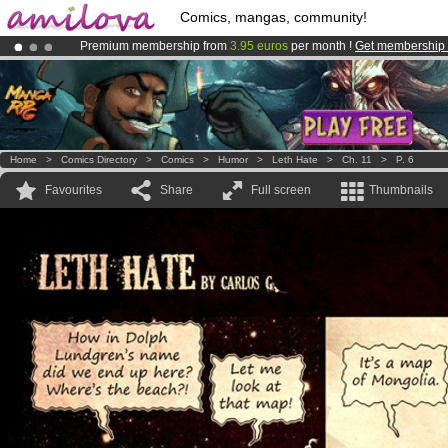
Comics, mangas, community!
Premium membership from
3.95 euros
per month !
Get membership
Already 100000
members
and 1000
comics & mangas!
.
Amilova
Kickstarter is now LIVE
!.
Home
>
Comics Directory
>
Comics
>
Humor
>
Leth Hate
>
Ch. 11
>
P. 6
Favourites
Share
Full screen
Thumbnails