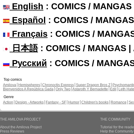
English
: COMICS / MANGAS
Español
: COMICS / MANGAS
Français
: COMICS / MANGA
日本語
: COMICS / MANGAS 
Русский
: COMICS / MANGA
Top comics
Amilova
Hemispheres
Chronoctis Express
Super Dragon Bros Z
Psychomant
Bienvenidos A República Gada
Only Two
Astaroth Y Bernadette
Edil
Leth Hat
Genre
Action
Design - Artworks
Fantasy - SF
Humor
Children's books
Romance
Se
THE AMILOVA PROJECT
THE COMMUNITY
About the Amilova Project
Tutorial for the reade
Press Reviews
Help the Community 