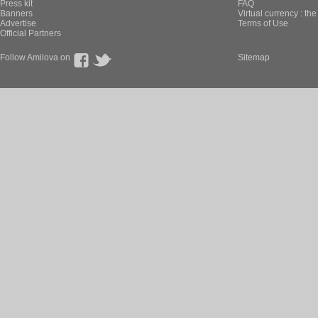
Press kit
FAQ
Banners
Virtual currency : th
Advertise
Terms of Use
Official Partners
Follow Amilova on
Sitemap