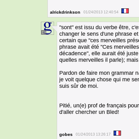
alrickdrinkson
01/24/2013 12:40:54
"sont" est issu du verbe être, c'e
19
changer le sens d'une phrase et 
certain que "ces merveilles prése
phrase avait été "Ces merveille
décadence", elle aurait été juste 
quelles merveilles il parle); mais
Pardon de faire mon grammar naz
je voit quelque chose qui me semb
suis sûr de moi.
Pitié, un(e) prof de français pour
d'aller chercher un Bled!
gobes
01/24/2013 13:26:17