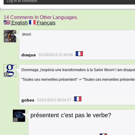
Log-in to comment
14 Comments In Other Languages.
English
Français
:drool:
20
draque
01/20/2013 22:43:54
Dommage, j'espérai une transformation à la Sailor Moon! I am disapo
19
"Toutes ces merveilles présentent" -> "Toutes ces merveilles présentes
gobes
01/21/2013 09:24:27
présentent c'est pas le verbe?
24