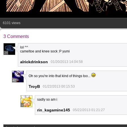
6101 views
3 Comments
lol ^^
cameltoe and knee sock :P yumi
24
alrickdrinkson
01/20/2013 14:04:58
Oh so you're into that kind of things too...
41
TroyB
01/22/2013 00:15:53
sadly so am i
1
rin_kagamine145
05/22/2013 01:21:27