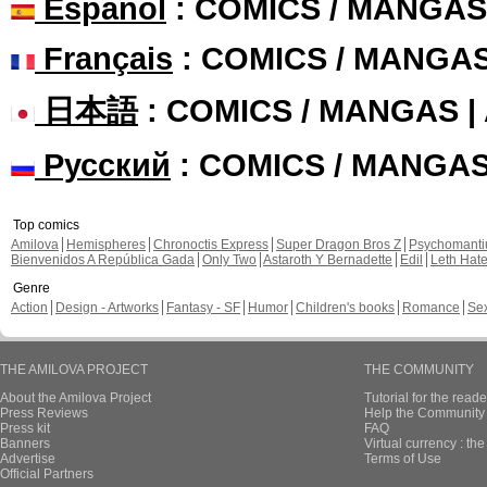
Español
: COMICS / MANGAS
Français
: COMICS / MANGA
日本語
: COMICS / MANGAS 
Русский
: COMICS / MANGA
Top comics
Amilova
Hemispheres
Chronoctis Express
Super Dragon Bros Z
Psychomant
Bienvenidos A República Gada
Only Two
Astaroth Y Bernadette
Edil
Leth Hat
Genre
Action
Design - Artworks
Fantasy - SF
Humor
Children's books
Romance
Se
THE AMILOVA PROJECT
THE COMMUNITY
About the Amilova Project
Tutorial for the reade
Press Reviews
Help the Community 
Press kit
FAQ
Banners
Virtual currency : th
Advertise
Terms of Use
Official Partners