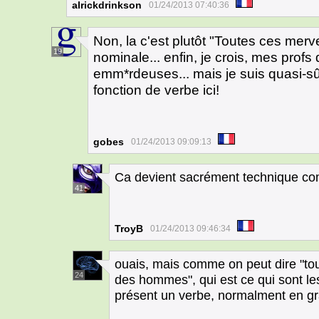
alrickdrinkson
01/24/2013 07:40:36
Non, la c'est plutôt "Toutes ces merv
19
nominale... enfin, je crois, mes profs
emm*rdeuses... mais je suis quasi-s
fonction de verbe ici!
gobes
01/24/2013 09:09:13
Ca devient sacrément technique c
41
TroyB
01/24/2013 09:46:34
ouais, mais comme on peut dire "to
24
des hommes", qui est ce qui sont les
présent un verbe, normalment en gr