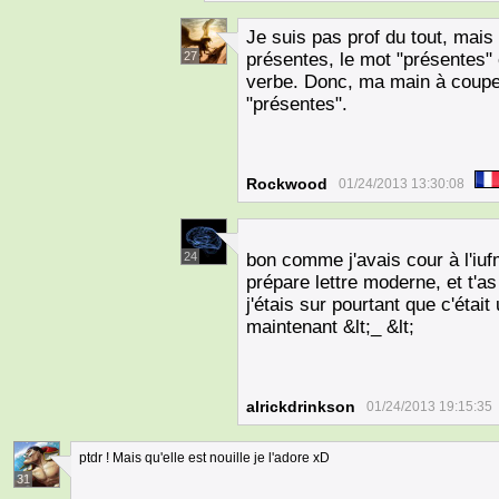
Je suis pas prof du tout, mais
27
présentes, le mot "présentes" é
verbe. Donc, ma main à couper
"présentes".
Rockwood
01/24/2013 13:30:08
24
bon comme j'avais cour à l'iuf
prépare lettre moderne, et t'as 
j'étais sur pourtant que c'éta
maintenant &lt;_ &lt;
alrickdrinkson
01/24/2013 19:15:35
ptdr ! Mais qu'elle est nouille je l'adore xD
31