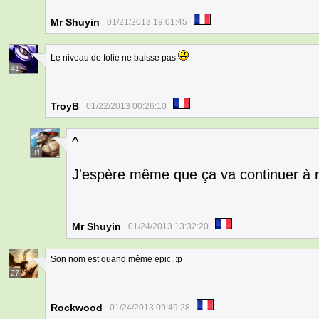
Mr Shuyin
01/21/2013 19:01:45
Le niveau de folie ne baisse pas
41
TroyB
01/22/2013 00:26:10
^
31
J'espère même que ça va continuer à 
Mr Shuyin
01/24/2013 13:32:20
Son nom est quand même epic. :p
27
Rockwood
01/24/2013 09:49:28