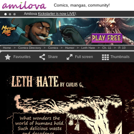
Comics, mangas, community!
Amilova
Kickstarter is now LIVE
!.
Premium membership from
3.95 euros
per month !
Get membership
Already 100000
members
and 1000
comics & mangas!
.
Home
>
Comics Directory
>
Comics
>
Humor
>
Leth Hate
>
Ch. 11
>
P. 10
Favourites
Share
Full screen
Thumbnails