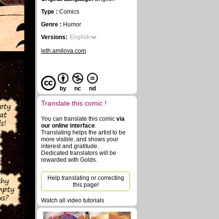
Type :
Comics
Genre :
Humor
Versions:
English
leth.amilova.com
by
nc
nd
Translate this comic !
You can translate this comic
via
our online interface
.
Translating helps the artist to be
more visible, and shows your
interest and gratitude.
Dedicated translators will be
rewarded with Golds.
Help translating or correcting
this page!
Watch all video tutorials