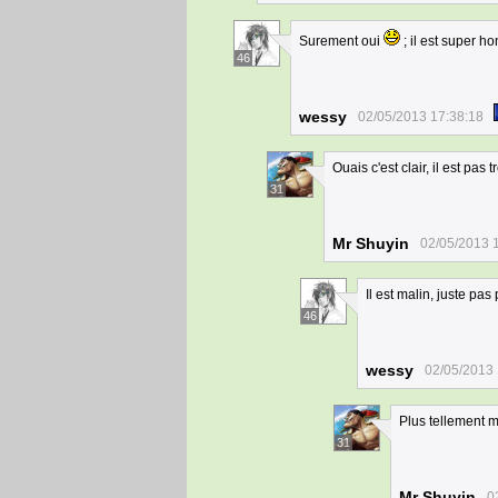
Surement oui
; il est super h
46
wessy
02/05/2013 17:38:18
Ouais c'est clair, il est pa
31
Mr Shuyin
02/05/2013 
Il est malin, juste pa
46
wessy
02/05/2013 
Plus tellement ma
31
Mr Shuyin
0