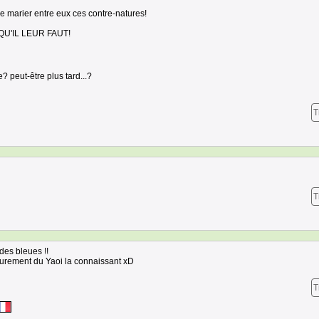
r se marier entre eux ces contre-natures!
U'IL LEUR FAUT!
e? peut-être plus tard...?
T
T
 des bleues !!
 Surement du Yaoi la connaissant xD
T