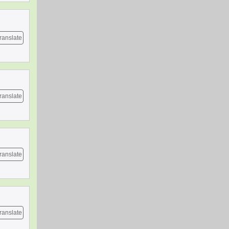
ranslate
ranslate
ranslate
ranslate