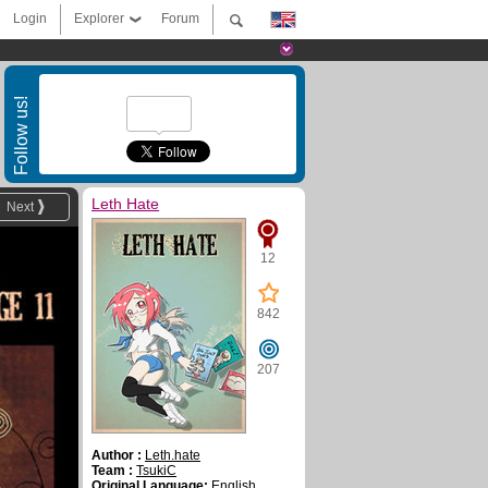
Login
Explorer
Forum
Follow us!
Leth Hate
Next
12
842
207
Author :
Leth.hate
Team :
TsukiC
Original Language:
English