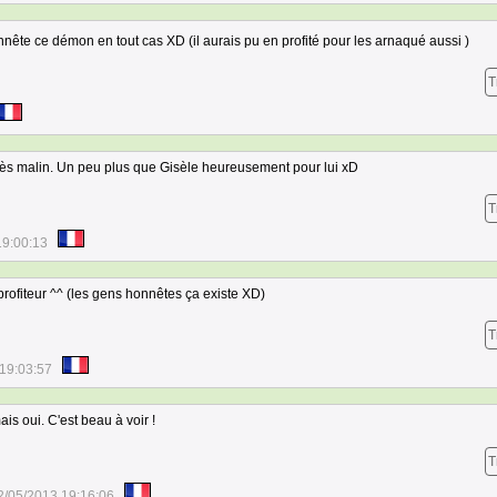
onnête ce démon en tout cas XD (il aurais pu en profité pour les arnaqué aussi )
T
s très malin. Un peu plus que Gisèle heureusement pour lui xD
T
19:00:13
s profiteur ^^ (les gens honnêtes ça existe XD)
T
19:03:57
is oui. C'est beau à voir !
T
2/05/2013 19:16:06