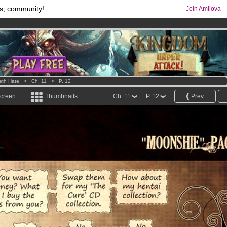
s, community!
Join Amilova
comics & mangas!
.
os
per month !
Get membership now
eth Hate
>
Ch. 11
>
P. 12
screen
Thumbnails
Ch. 11
P. 12
Prev.