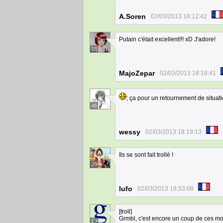
A.Soren
02/03/2013 18:12:42
Putain c'était excellent!!! xD J'adore!
18
MajoZepar
02/03/2013 18:18:41
; ça pour un retournement de situat
46
wessy
02/03/2013 18:19:13
Ils se sont fait trollé !
29
lufo
02/03/2013 18:53:08
[troll]
Grmbl, c'est encore un coup de ces mort
19