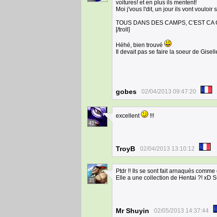
voitures! et en plus ils mentent!
Moi j'vous l'dit, un jour ils vont vouloi
TOUS DANS DES CAMPS, C'EST CA Q
[/troll]
Héhé, bien trouvé
Il devait pas se faire la soeur de Gisell
gobes
02/04/2013 09:47:20
excellent
!!!
41
TroyB
02/04/2013 13:10:12
Ptdr !! Ils se sont fait arnaqués comme
Elle a une collection de Hentai ?! xD
31
Mr Shuyin
02/05/2013 14:37:44