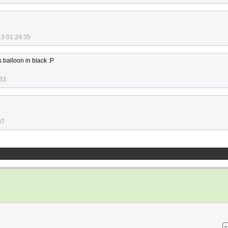
13 01:24:35
's balloon in black :P
:33
07