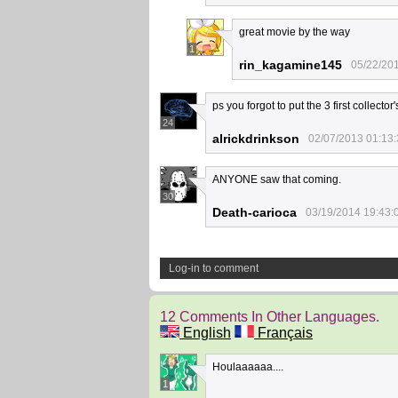
great movie by the way
1
rin_kagamine145
05/22/20
ps you forgot to put the 3 first collector
24
alrickdrinkson
02/07/2013 01:13
ANYONE saw that coming.
30
Death-carioca
03/19/2014 19:43:
Log-in to comment
12 Comments In Other Languages.
English
Français
Houlaaaaaa....
1