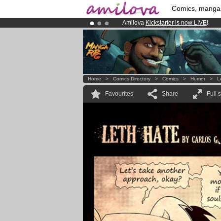
Comics, manga
Amilova
Kickstarter is now LIVE
!.
Already 134393
members
and 1208
Premium membership from
3.95 eur
Home
>
Comics Directory
>
Comics
>
Humor
>
L
Favourites
Share
Full 