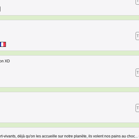
T
T
ion XD
T
T
-vivants, déjà qu'on les accueille sur notre planète, ils volent nos pains au choc...