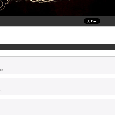
:15
45