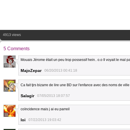
4913 views
5 Comments
Mouais Jérome était un peu trop possessif hein.. o.o Il voyait le mal pa
18
MajoZepar
06/20/2013 00:41:18
Ca fait tjrs bizarre de lire une BD sur l'enfance avec des noms de vi
32
Salagir
07/05/2013 18:07:57
coïncidence mais j ai eu parreil
10
loi
07/22/2013 19:03:42