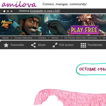
Comics, mangas, community!
Amilova
Kickstarter is now LIVE
!.
Already 100000
members
and 1000
comics & mangas!
.
Premium membership from
3.95 euros
per month !
Get membership
Home
>
Comics Directory
>
Comics
>
Humor
>
Un Feutre Dans Ma Limonade
>
Ch
Favourites
Share
Full screen
Thumbnails