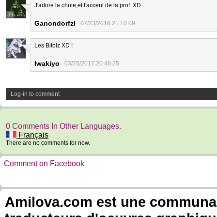
J'adore la chute,et l'accent de la prof. XD
39
Ganondorfzl
07/23/2016 21:10:09
Les Bitolz XD !
3
Iwakiyo
03/25/2017 20:48:25
Log-in to comment
0 Comments In Other Languages.
Français
There are no comments for now.
Comment on Facebook
Amilova.com est une communauté