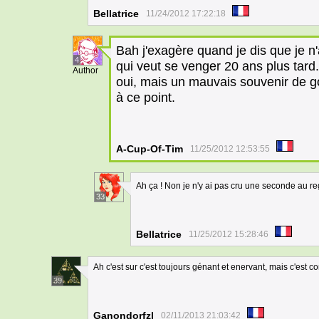
Bellatrice
11/24/2012 17:22:18
Bah j'exagère quand je dis que je n'
4
qui veut se venger 20 ans plus tard.
Author
oui, mais un mauvais souvenir de g
à ce point.
A-Cup-Of-Tim
11/25/2012 12:53:55
Ah ça ! Non je n'y ai pas cru une seconde au r
33
Bellatrice
11/25/2012 15:28:46
Ah c'est sur c'est toujours génant et enervant, mais c'est 
39
Ganondorfzl
02/11/2013 21:03:42