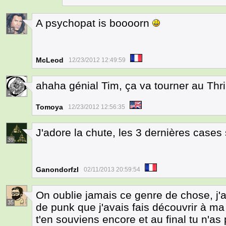
A psychopat is boooorn
15
McLeod
12/23/2012 12:49:59
ahaha génial Tim, ça va tourner au Thri
1
Tomoya
12/23/2012 12:56:35
J'adore la chute, les 3 dernières cases
39
Ganondorfzl
02/11/2013 20:59:54
On oublie jamais ce genre de chose, j'
35
de punk que j'avais fais découvrir à m
t'en souviens encore et au final tu n'as