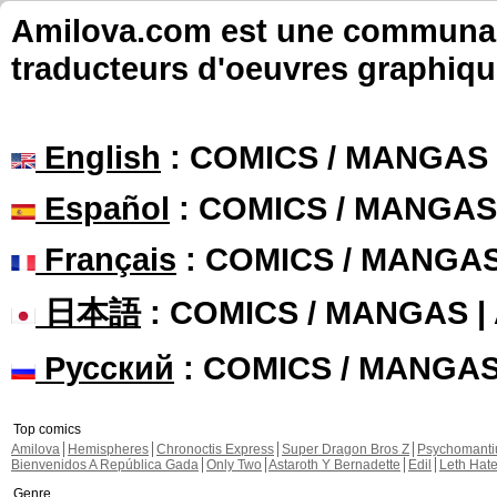
Amilova.com est une communauté
traducteurs d'oeuvres graphiqu
English
: COMICS / MANGAS
Español
: COMICS / MANGAS
Français
: COMICS / MANGA
日本語
: COMICS / MANGAS 
Русский
: COMICS / MANGA
Top comics
Amilova
Hemispheres
Chronoctis Express
Super Dragon Bros Z
Psychomant
Bienvenidos A República Gada
Only Two
Astaroth Y Bernadette
Edil
Leth Hat
Genre