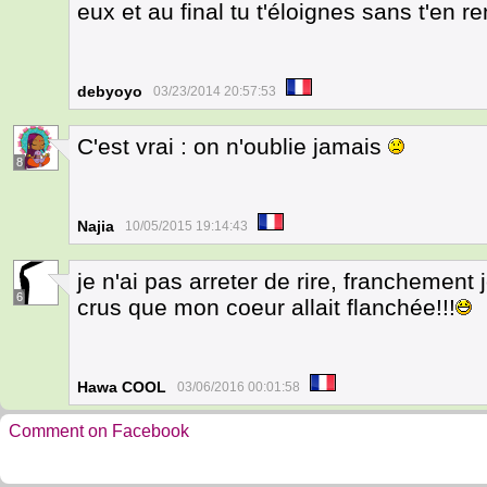
eux et au final tu t'éloignes sans t'en r
debyoyo
03/23/2014 20:57:53
C'est vrai : on n'oublie jamais
8
Najia
10/05/2015 19:14:43
je n'ai pas arreter de rire, franchement j
6
crus que mon coeur allait flanchée!!!
Hawa COOL
03/06/2016 00:01:58
Comment on Facebook