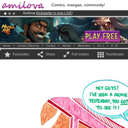
Comics, mangas, community!
Amilova
Kickstarter is now LIVE
!.
Premium membership from
3.95 euros
per month !
Get membership
Already 134393
members
and 1208
comics & mangas!
.
Home
>
Comics Directory
>
Comics
>
Humor
>
Memories
>
Ch. 1
>
P. 10
Favourites
Share
Full screen
Thumbnails