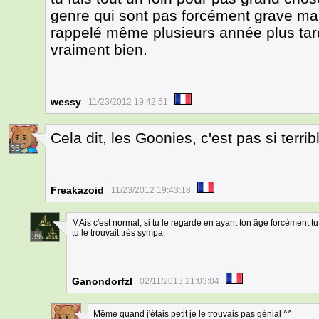
genre qui sont pas forcément grave mai
rappelé même plusieurs année plus tard
vraiment bien.
wessy
11/23/2012 19:42:51
Cela dit, les Goonies, c'est pas si terrib
35
Freakazoid
11/23/2012 19:43:18
MAis c'est normal, si tu le regarde en ayant ton âge forcèment tu
tu le trouvait très sympa.
39
Ganondorfzl
02/11/2013 21:03:04
Même quand j'étais petit je le trouvais pas génial ^^