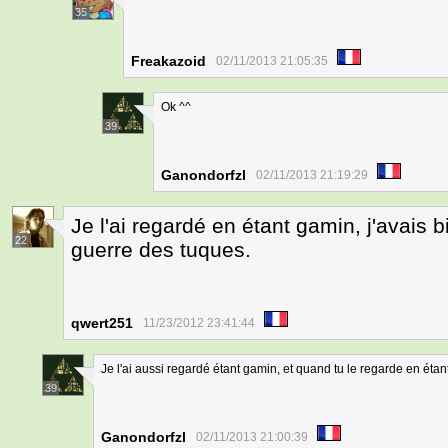
35
Freakazoid
02/11/2013 21:05:35
Ok ^^
39
Ganondorfzl
02/11/2013 21:19:29
Je l'ai regardé en étant gamin, j'avais 
22
guerre des tuques.
qwert251
11/23/2012 23:41:44
Je l'ai aussi regardé étant gamin, et quand tu le regarde en éta
39
Ganondorfzl
02/11/2013 21:00:39