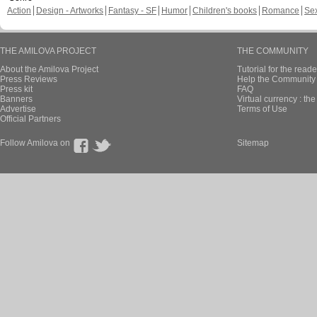
Action
Design - Artworks
Fantasy - SF
Humor
Children's books
Romance
Se
THE AMILOVA PROJECT
THE COMMUNITY
About the Amilova Project
Tutorial for the reade
Press Reviews
Help the Community 
Press kit
FAQ
Banners
Virtual currency : th
Advertise
Terms of Use
Official Partners
Follow Amilova on
Sitemap