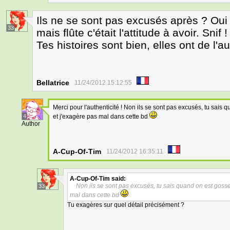
Ils ne se sont pas excusés après ? Oui 
33
mais flûte c'était l'attitude à avoir. Snif !
Tes histoires sont bien, elles ont de l'au
Bellatrice
11/24/2012 15:12:55
Merci pour l'authenticité ! Non ils se sont pas excusés, tu sais 
4
et j'exagère pas mal dans cette bd
Author
A-Cup-Of-Tim
11/24/2012 16:35:11
A-Cup-Of-Tim
said:
Non ils se sont pas excusés, tu sais quand on est gosses
33
mal dans cette bd
Tu exagères sur quel détail précisément ?