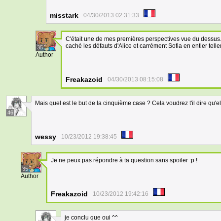
misstark
04/30/2013 02:31:33
C'était une de mes premières perspectives vue du dessus. 
caché les défauts d'Alice et carrément Sofia en entier telle
35
Author
Freakazoid
04/30/2013 08:15:08
Mais quel est le but de la cinquième case ? Cela voudrez t'il dire qu'el
46
wessy
10/23/2012 19:38:45
Je ne peux pas répondre à ta question sans spoiler :p !
35
Author
Freakazoid
10/23/2012 19:42:16
je conclu que oui ^^