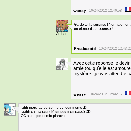
wessy
10/24/2012 12:40:58
Garde toi la surprise ! Normalement,
un élément de réponse !
35
Author
Freakazoid
10/24/2012 12:43:2
Avec cette réponse je devin
amie (ou qu'elle est amoureu
46
mystères (je vais attendre 
wessy
10/24/2012 12:46:16
rahh merci au personne qui commente ;D
raahh ça m'a rappelé un peu mon passé XD
23
GG a tois pour cette planche