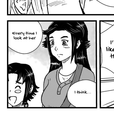
Every time I
look at her
I
li
t
I think...