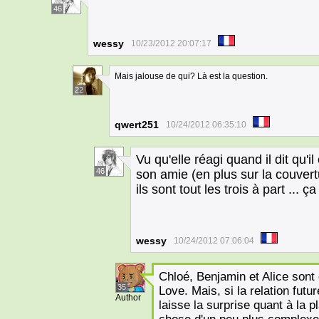
46
wessy
10/23/2012 20:07:17
Mais jalouse de qui? Là est la question.
22
qwert251
10/24/2012 06:35:10
Vu qu'elle réagi quand il dit qu'il
46
son amie (en plus sur la couvert
ils sont tout les trois à part ... ç
wessy
10/24/2012 07:06:04
Chloé, Benjamin et Alice sont 
35
Love. Mais, si la relation fut
Author
laisse la surprise quant à la p