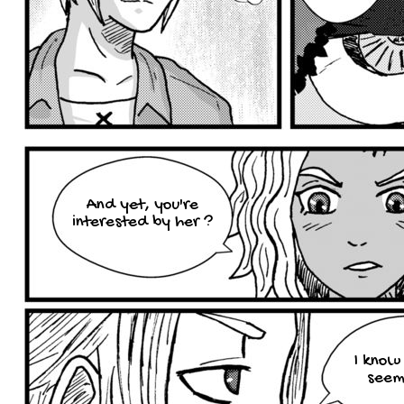
And yet, you're
interested by her ?
I know 
seems