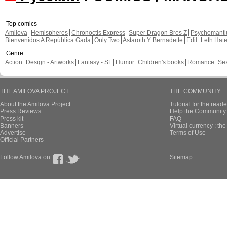
Top comics
Amilova
Hemispheres
Chronoctis Express
Super Dragon Bros Z
Psychomant
Bienvenidos A República Gada
Only Two
Astaroth Y Bernadette
Edil
Leth Hat
Genre
Action
Design - Artworks
Fantasy - SF
Humor
Children's books
Romance
Se
THE AMILOVA PROJECT
THE COMMUNITY
About the Amilova Project
Tutorial for the reade
Press Reviews
Help the Community 
Press kit
FAQ
Banners
Virtual currency : th
Advertise
Terms of Use
Official Partners
Follow Amilova on
Sitemap