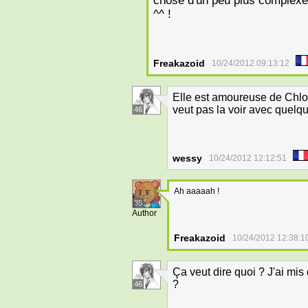
chose d'un peu plus complexe 
^^ !
Freakazoid
10/24/2012 09:13:12
Elle est amoureuse de Chloé
veut pas la voir avec quelqu
46
wessy
10/24/2012 12:12:51
Ah aaaaah !
35
Author
Freakazoid
10/24/2012 12:38:1
Ça veut dire quoi ? J'ai mis
?
46