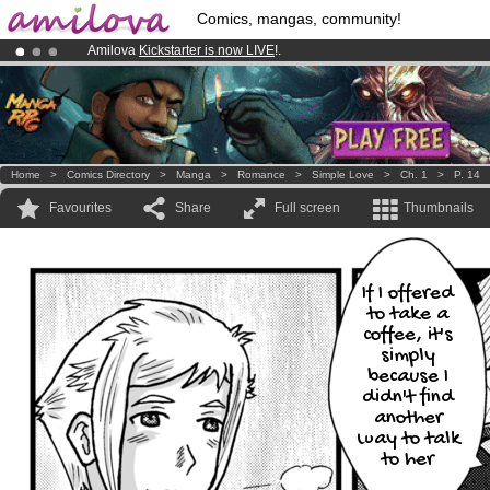
Comics, mangas, community!
Amilova
Kickstarter is now LIVE
!.
Premium membership from
3.95 euros
per month !
Get membership
Already 100000
members
and 1000
comics & mangas!
.
Home
>
Comics Directory
>
Manga
>
Romance
>
Simple Love
>
Ch. 1
>
P. 14
Favourites
Share
Full screen
Thumbnails
If I offered
to take a
coffee, it's
simply
because I
didn't find
another
way to talk
to her