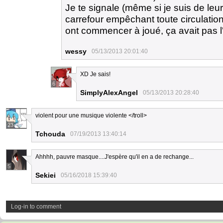
Je te signale (même si je suis de leur
carrefour empêchant toute circulation
ont commencer à joué, ça avait pas l
wessy
05/13/2013 20:01:40
XD Je sais!
6
SimplyAlexAngel
05/13/2013 20:28:40
violent pour une musique violente </troll>
23
Tchouda
07/19/2013 13:40:14
Ahhhh, pauvre masque....J'espère qu'il en a de rechange...
5
Sekiei
05/16/2018 15:39:40
Log-in to comment