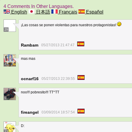
4 Comments In Other Languages.
English
日本語
Français
Español
¡Las cosas se ponen violentas para nuestros protagonistas!
29
Rambam
05/27/2013 21:47:47
mas mas
4
ocnarf16
05/27/2013 22:39:55
noo!!! pobresito!!! TT^TT
5
fireangel
03/09/2014 18:57:54
D:
13