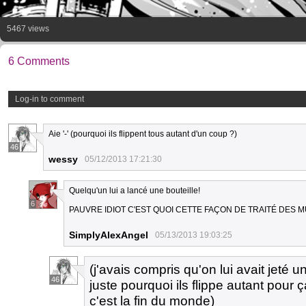
5467 views
6 Comments
Log-in to comment
Aie '-' (pourquoi ils flippent tous autant d'un coup ?)
46
wessy
05/12/2013 17:21:30
Quelqu'un lui a lancé une bouteille!
6
PAUVRE IDIOT C'EST QUOI CETTE FAÇON DE TRAITÉ DES M
SimplyAlexAngel
05/13/2013 19:03:25
(j'avais compris qu'on lui avait jeté
46
juste pourquoi ils flippe autant pour ç
c'est la fin du monde)