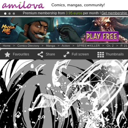
Comics, mangas, community!
Premium membership from
3.95 euros
per month !
Get membership
Already 100000
members
and 1000
comics & mangas!
.
Amilova
Kickstarter is now LIVE
!.
Home
>
Comics Directory
>
Manga
>
Action
>
SPREE★KILLER
>
Ch. 2
>
P. 21
Favourites
Share
Full screen
Thumbnails