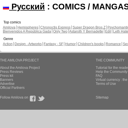
Русский
: COMICS / MANGA
Top comics
Amilova
Hemispheres
Chronoctis Express
Super Dragon Bros Z
Psychomant
Bienvenidos A República Gada
Only Two
Astaroth Y Bernadette
Edil
Leth Hat
Genre
Action
Design - Artworks
Fantasy - SF
Humor
Children's books
Romance
Se
THE AMILOVA PROJECT
THE COMMUNITY
About the Amilova Project
Tutorial for the reade
Press Reviews
Help the Community 
Press kit
FAQ
Banners
Virtual currency : th
Advertise
Terms of Use
Official Partners
Follow Amilova on
Sitemap