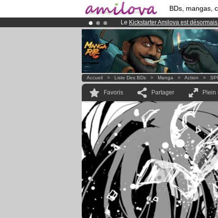
BDs, mangas, 
Le
Kickstarter Amilova est désormais
Déjà 100000
membres
et 1000
BDs 
Abonnement premium: à partir de
3.
Accueil
>
Liste Des BDs
>
Manga
>
Action
>
SP
Favoris
Partager
Plein