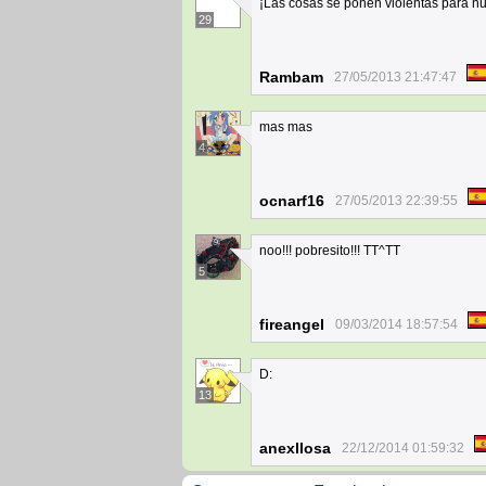
¡Las cosas se ponen violentas para nu
29
Rambam
27/05/2013 21:47:47
mas mas
4
ocnarf16
27/05/2013 22:39:55
noo!!! pobresito!!! TT^TT
5
fireangel
09/03/2014 18:57:54
D:
13
anexllosa
22/12/2014 01:59:32