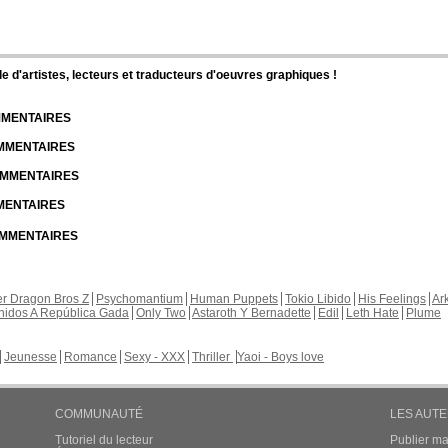
d'artistes, lecteurs et traducteurs d'oeuvres graphiques !
OMMENTAIRES
OMMENTAIRES
COMMENTAIRES
MMENTAIRES
COMMENTAIRES
r Dragon Bros Z
Psychomantium
Human Puppets
Tokio Libido
His Feelings
Ar
nidos A República Gada
Only Two
Astaroth Y Bernadette
Edil
Leth Hate
Plume
Jeunesse
Romance
Sexy - XXX
Thriller
Yaoi - Boys love
COMMUNAUTÉ
LES AUT
Tutoriel du lecteur
Publier m