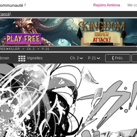
communauté !
Rejoins Amilova
Me co
 lancé
!.
& Mangas
!
95 euros
par mois !
Clique ici pour t'abonner
REE★KILLER
>
Ch. 2
>
P. 21
 écran
Vignettes
Ch. 2
P. 21
Préc.