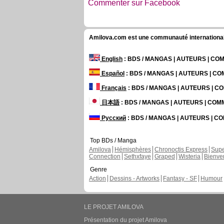
Commenter sur Facebook
Amilova.com est une communauté internationale 
English
: BDS / MANGAS | AUTEURS | C
Español
: BDS / MANGAS | AUTEURS | C
Français
: BDS / MANGAS | AUTEURS | 
日本語
: BDS / MANGAS | AUTEURS | CO
Русский
: BDS / MANGAS | AUTEURS | 
Top BDs / Manga
Amilova
Hémisphères
Chronoctis Express
Supe
Connection
Sethxfaye
Graped
Wisteria
Bienve
Genre
Action
Dessins - Artworks
Fantasy - SF
Humour
LE PROJET AMILOVA
Présentation du projet Amilova