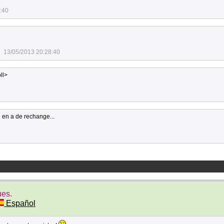
:40
13/05/2013 20:28:40
ll>
 en a de rechange...
ues.
Español