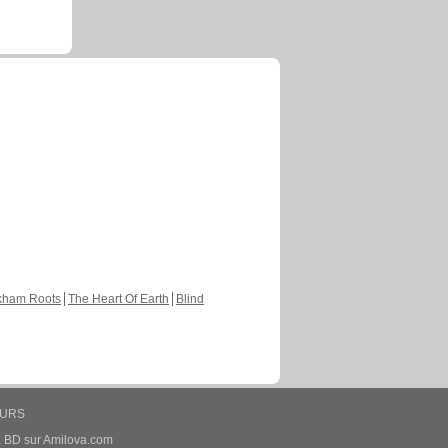
kham Roots
The Heart Of Earth
Blind
EURS
a BD sur Amilova.com