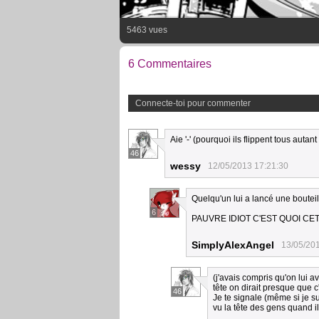
5463 vues
6 Commentaires
Connecte-toi pour commenter
Aie '-' (pourquoi ils flippent tous autan
46
wessy
12/05/2013 17:21:30
Quelqu'un lui a lancé une bouteil
6
PAUVRE IDIOT C'EST QUOI CE
SimplyAlexAngel
13/05/20
(j'avais compris qu'on lui a
tête on dirait presque que c
46
Je te signale (même si je su
vu la tête des gens quand i