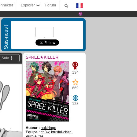
nnecter
Explorer
Forum
Suis-nous !
SPREE★KILLER
Suiv.
134
669
128
Auteur :
nakiringo
Équipe :
ch3w
,
krustal-chan
,
Purple
,
tze