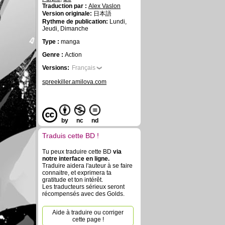
Traduction par :
Alex Vaslon
Version originale:
日本語
Rythme de publication:
Lundi,
Jeudi, Dimanche
Type :
manga
Genre :
Action
Versions:
Français
spreekiller.amilova.com
by
nc
nd
Traduis cette BD !
Tu peux traduire cette BD
via
notre interface en ligne.
Traduire aidera l'auteur à se faire
connaitre, et exprimera ta
gratitude et ton intérêt.
Les traducteurs sérieux seront
récompensés avec des Golds.
Aide à traduire ou corriger
cette page !