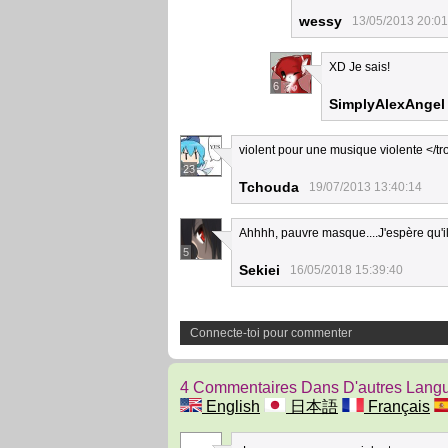
wessy
13/05/2013 20:01
XD Je sais!
6
SimplyAlexAngel
violent pour une musique violente </tro
23
Tchouda
19/07/2013 13:40:14
Ahhhh, pauvre masque....J'espère qu'il
5
Sekiei
16/05/2018 15:39:40
Connecte-toi pour commenter
4 Commentaires Dans D'autres Lang
English
日本語
Français