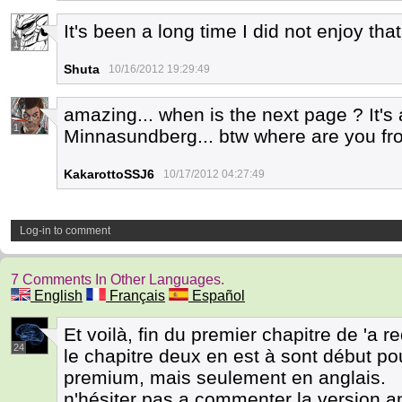
It's been a long time I did not enjoy th
1
Shuta
10/16/2012 19:29:49
amazing... when is the next page ? It'
1
Minnasundberg... btw where are you fr
KakarottoSSJ6
10/17/2012 04:27:49
Log-in to comment
7 Comments In Other Languages.
English
Français
Español
Et voilà, fin du premier chapitre de 'a r
24
le chapitre deux en est à sont début po
premium, mais seulement en anglais.
n'hésiter pas a commenter la version an