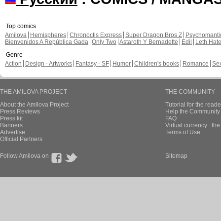
Top comics
Amilova
Hemispheres
Chronoctis Express
Super Dragon Bros Z
Psychomant
Bienvenidos A República Gada
Only Two
Astaroth Y Bernadette
Edil
Leth Hat
Genre
Action
Design - Artworks
Fantasy - SF
Humor
Children's books
Romance
Se
THE AMILOVA PROJECT
THE COMMUNITY
About the Amilova Project
Tutorial for the reade
Press Reviews
Help the Community 
Press kit
FAQ
Banners
Virtual currency : th
Advertise
Terms of Use
Official Partners
Follow Amilova on
Sitemap