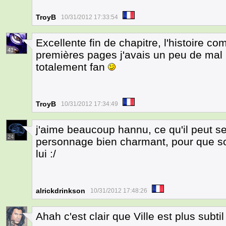
TroyB
10/31/2012 17:33:54
Excellente fin de chapitre, l'histoire c
41
premières pages j'avais un peu de mal 
totalement fan
TroyB
10/31/2012 17:34:49
j'aime beaucoup hannu, ce qu'il peut se 
24
personnage bien charmant, pour que son 
lui :/
alrickdrinkson
10/31/2012 17:48:26
Ahah c'est clair que Ville est plus subt
15