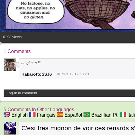
6198 views
1 Comments
no gluten !!!
1
KakarottoSSJ6
10/15/2012 17:58:20
Log-in to comment
5 Comments In Other Languages.
English
Français
Español
Brazillian Pt.
Ital
C'est tres mignon de voir ces renards s
41