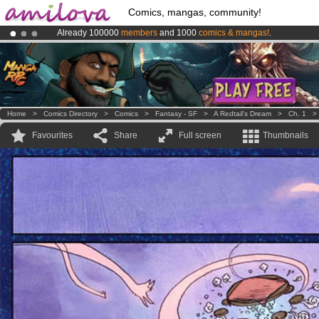
Comics, mangas, community!
Already 100000
members
and 1000
comics & mangas!
.
Amilova
Kickstarter is now LIVE
!.
Premium membership from
3.95 euros
per month !
Get membership
Home
>
Comics Directory
>
Comics
>
Fantasy - SF
>
A Redtail's Dream
>
Ch. 1
Favourites
Share
Full screen
Thumbnails