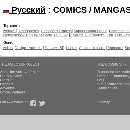
Русский
: COMICS / MANGA
Top comics
Amilova
Hemispheres
Chronoctis Express
Super Dragon Bros Z
Psychomant
Bienvenidos A República Gada
Only Two
Astaroth Y Bernadette
Edil
Leth Hat
Genre
Action
Design - Artworks
Fantasy - SF
Humor
Children's books
Romance
Se
THE AMILOVA PROJECT
THE COMMUNITY
About the Amilova Project
Tutorial for the reade
Press Reviews
Help the Community 
Press kit
FAQ
Banners
Virtual currency : th
Advertise
Terms of Use
Official Partners
Follow Amilova on
Sitemap