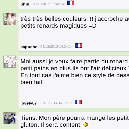
Shin
10/31/2012 17:42:02
très très belles couleurs !!! j'accroche a
2
petits renards magiques =D
capuche
04/12/2013 14:24:14
Moi aussi je veux faire partie du renar
15
petit pains en plus ils ont l'air délicieux
En tout cas j'aime bien ce style de dess
bien fait !
lovely87
10/28/2014 14:27:22
Tiens. Mon père pourra mangé les petit
27
gluten. Il sera content.