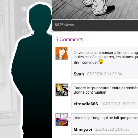
6925 views
5 Comments
Je viens de commencer à lire ce manga, 
toutes ces têtes bizarres, les blancs qu
6
Bref, continue!
Svan
07/03/2012 14:09:04
J'adore le "pur beurre" entre parenthè
Bonne continuation
8
elroadie666
10/07/2012 16:00:01
j'aime bcp l'ange qui ne fait que passer
21
Mimiyavi
11/14/2012 13:36:23