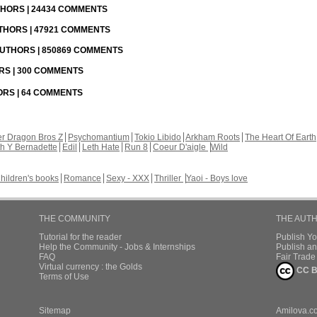
UTHORS | 24434 COMMENTS
UTHORS | 47921 COMMENTS
 AUTHORS | 850869 COMMENTS
ORS | 300 COMMENTS
HORS | 64 COMMENTS
r Dragon Bros Z
Psychomantium
Tokio Libido
Arkham Roots
The Heart Of Earth
th Y Bernadette
Edil
Leth Hate
Run 8
Coeur D'aigle
Wild
hildren's books
Romance
Sexy - XXX
Thriller
Yaoi - Boys love
THE COMMUNITY
THE AUT
Tutorial for the reader
Publish Y
Help the Community - Jobs & Internships
Publish an
FAQ
Fair Trad
Virtual currency : the Golds
CC B
Terms of Use
Sitemap
Amilova.c