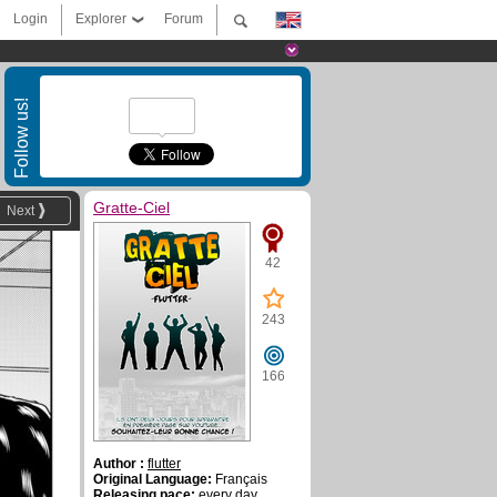
Login
Explorer
Forum
Follow us!
Gratte-Ciel
Next
42
243
166
Author :
flutter
Original Language:
Français
Releasing pace:
every day