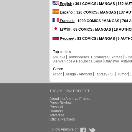
English
: 391 COMICS / MANGAS | 162 A
Español
: 320 COMICS / MANGAS | 137 A
Français
: 1009 COMICS / MANGAS | 764
日本語
: 69 COMICS / MANGAS | 18 AUTH
Русский
: 83 COMICS / MANGAS | 9 AUT
Top comics
Amilova
Hemispheres
Chronoctis Express
Supe
Bienvenidos A República Gada
Only Two
Astaro
Genre
Action
Design - Artworks
Fantasy - SF
Humor
C
THE AMILOVA PROJECT
About the Amilova Project
Press Reviews
Press kit
Banners
Advertise
Official Partners
Follow Amilova on