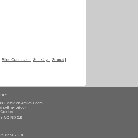
Blind Connection
Sethxfaye
Graped
HORS
our Comic on Amilova.com
d sell my eBook
e Comics
Y-NC-ND 3.0
om since 2010