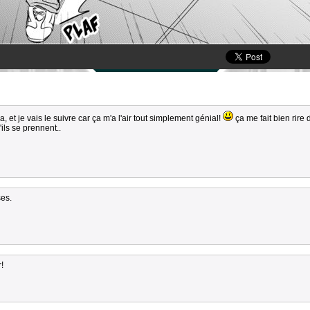
et je vais le suivre car ça m'a l'air tout simplement génial!
ça me fait bien rire 
'ils se prennent..
ses.
!