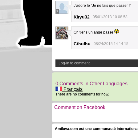
J'adore le "Je ne fais que passer !"
7
Kiryu32
05/01/2013 10:08:58
Oh tiens un ange passe
12
Cthulhu
08/24/2015 14:14:15
Log-in to comment
0 Comments In Other Languages.
Français
There are no comments for now.
Comment on Facebook
Amilova.com est une communauté internationale 