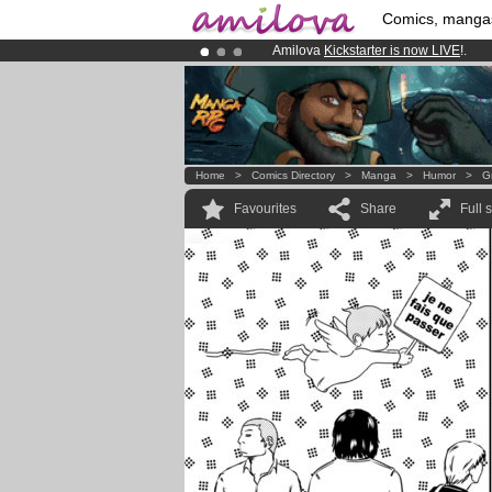
Comics, manga
Amilova
Kickstarter is now LIVE
!.
Already 100000
members
and 1000
Premium membership from
3.95 eur
Home
>
Comics Directory
>
Manga
>
Humor
>
Gr
Favourites
Share
Full 