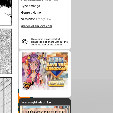
Type :
manga
Genre :
Humor
Versions:
Français
gratteciel.amilova.com
©
This comic is copyrighted,
please do not share without the
authorization of the author
You might also like