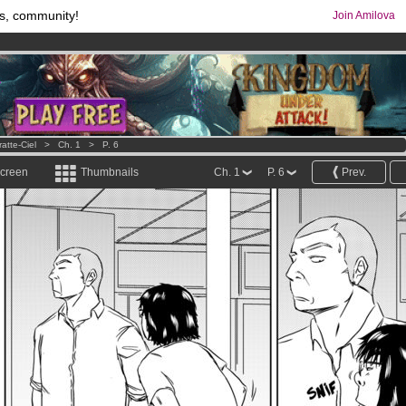
s, community!
Join Amilova
comics & mangas!
.
os
per month !
Get membership now
atte-Ciel
>
Ch. 1
>
P. 6
screen
Thumbnails
Ch. 1
P. 6
Prev.