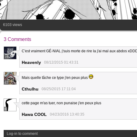
6103 views
3 Comments
C'est vraiment GÉ-NIAL j'suis morte de rire la j'ai mal aux abdos xDD
19
Heavenly
08/12/2015 01:43:31
Mais quelle tâche ce type j'en peux plus
12
Cthulhu
08/25/2015 17:11:04
cette page m'as tuer, non punaise j'en peux plus
6
Hawa COOL
04/23/2016 13:40:35
Log-in to comment