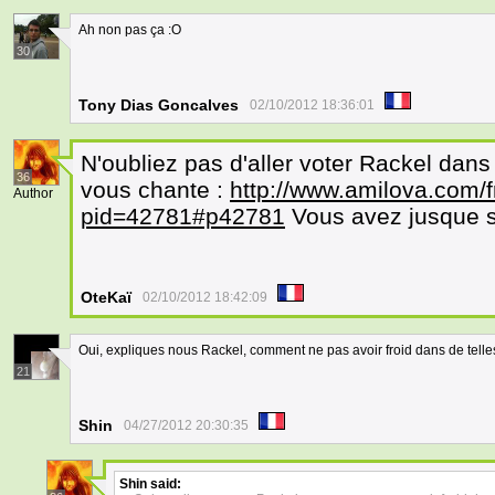
Ah non pas ça :O
30
Tony Dias Goncalves
02/10/2012 18:36:01
N'oubliez pas d'aller voter Rackel dans
36
vous chante :
http://www.amilova.com/fr
Author
pid=42781#p42781
Vous avez jusque s
OteKaï
02/10/2012 18:42:09
Oui, expliques nous Rackel, comment ne pas avoir froid dans de telle
21
Shin
04/27/2012 20:30:35
Shin
said: