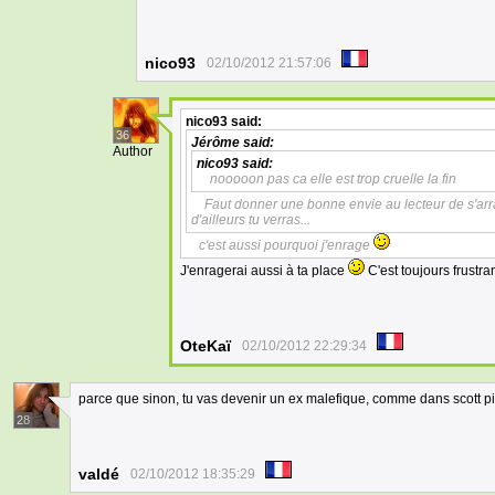
nico93
02/10/2012 21:57:06
nico93
said:
36
Jérôme
said:
Author
nico93
said:
nooooon pas ca elle est trop cruelle la fin
Faut donner une bonne envie au lecteur de s'arr
d'ailleurs tu verras...
c'est aussi pourquoi j'enrage
J'enragerai aussi à ta place
C'est toujours frustra
OteKaï
02/10/2012 22:29:34
parce que sinon, tu vas devenir un ex malefique, comme dans scott pi
28
valdé
02/10/2012 18:35:29