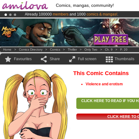
Comics, mangas, community!
Already 100000
members
and 1000
comics & mangas!
.
Amilova
Kickstarter is now LIVE
!.
Premium membership from
3.95 euros
per month !
Get membership
Home
>
Comics Directory
>
Comics
>
Thriller
>
Only Two
>
Ch. 9
>
P. 20
Favourites
Share
Full screen
Thumbnails
This Comic Contains
Violence and erotism
CLICK HERE TO READ IF YOU
CLICK HERE TO