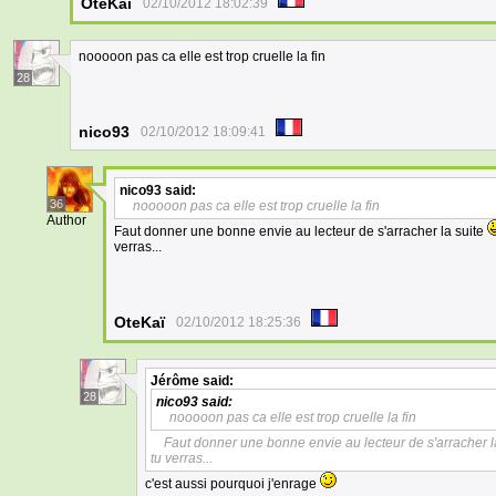
OteKaï
02/10/2012 18:02:39
nooooon pas ca elle est trop cruelle la fin
28
nico93
02/10/2012 18:09:41
nico93
said:
36
nooooon pas ca elle est trop cruelle la fin
Author
Faut donner une bonne envie au lecteur de s'arracher la suite
verras...
OteKaï
02/10/2012 18:25:36
Jérôme
said:
28
nico93
said:
nooooon pas ca elle est trop cruelle la fin
Faut donner une bonne envie au lecteur de s'arracher l
tu verras...
c'est aussi pourquoi j'enrage