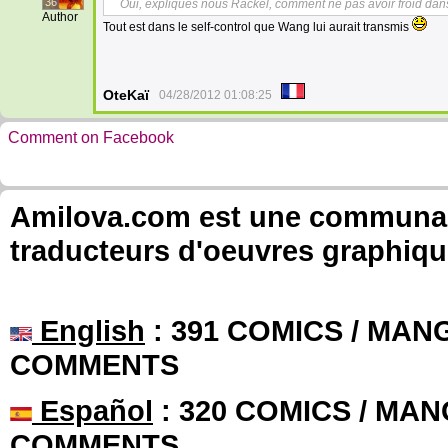
36
Oui, expliques nous Rackel, comment ne pas avoir froid dans
Author
Tout est dans le self-control que Wang lui aurait transmis
OteKaï
04/28/2012 01:08:25
Comment on Facebook
Amilova.com est une communauté
traducteurs d'oeuvres graphiqu
English
: 391 COMICS / MANG
COMMENTS
Español
: 320 COMICS / MAN
COMMENTS