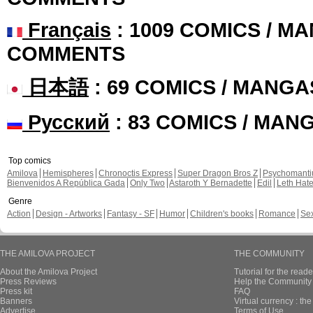
Français
: 1009 COMICS / MA
COMMENTS
日本語
: 69 COMICS / MANGA
Русский
: 83 COMICS / MAN
Top comics
Amilova
Hemispheres
Chronoctis Express
Super Dragon Bros Z
Psychomant
Bienvenidos A República Gada
Only Two
Astaroth Y Bernadette
Edil
Leth Hat
Genre
Action
Design - Artworks
Fantasy - SF
Humor
Children's books
Romance
Se
THE AMILOVA PROJECT
THE COMMUNITY
About the Amilova Project
Tutorial for the reade
Press Reviews
Help the Community 
Press kit
FAQ
Banners
Virtual currency : th
Advertise
Terms of Use