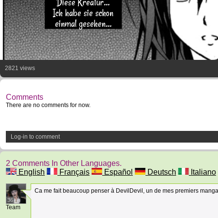
Diese Kreatur...
Ich habe sie schon
einmal gesehen...
2821 views
Comments
There are no comments for now.
Log-in to comment
2 Comments In Other Languages.
English
Français
Español
Deutsch
Italiano
Ca me fait beaucoup penser à DevilDevil, un de mes premiers mangas, 
36
Team