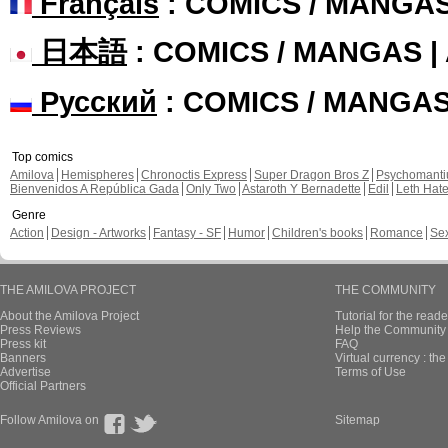
Français
: COMICS / MANGA
日本語
: COMICS / MANGAS 
Русский
: COMICS / MANGA
Top comics
Amilova
Hemispheres
Chronoctis Express
Super Dragon Bros Z
Psychomant
Bienvenidos A República Gada
Only Two
Astaroth Y Bernadette
Edil
Leth Hat
Genre
Action
Design - Artworks
Fantasy - SF
Humor
Children's books
Romance
Se
THE AMILOVA PROJECT
THE COMMUNITY
About the Amilova Project
Tutorial for the reade
Press Reviews
Help the Community 
Press kit
FAQ
Banners
Virtual currency : th
Advertise
Terms of Use
Official Partners
Follow Amilova on
Sitemap