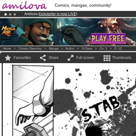
Comics, mangas, community!
Amilova
Kickstarter is now LIVE
!.
Already 100000
members
and 1000
comics & mangas!
.
Premium membership from
3.95 euros
per month !
Get membership
Home
>
Comics Directory
>
Manga
>
Action
>
X-Class
>
Ch. 1
>
P. 12
Favourites
Share
Full screen
Thumbnails