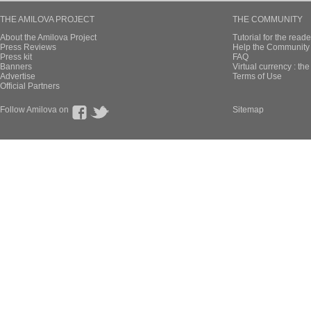
THE AMILOVA PROJECT
THE COMMUNITY
About the Amilova Project
Tutorial for the reade
Press Reviews
Help the Community 
Press kit
FAQ
Banners
Virtual currency : th
Advertise
Terms of Use
Official Partners
Follow Amilova on
Sitemap