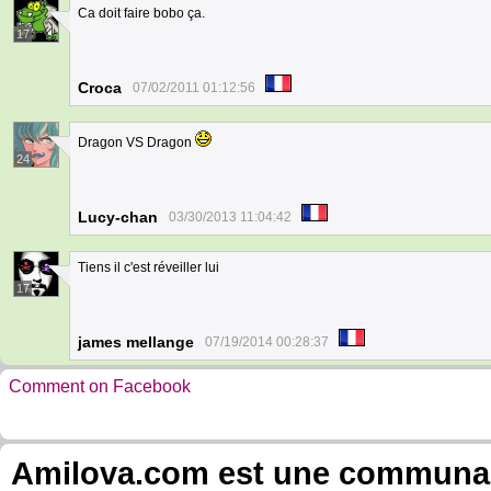
Ca doit faire bobo ça.
17
Croca
07/02/2011 01:12:56
Dragon VS Dragon
24
Lucy-chan
03/30/2013 11:04:42
Tiens il c'est réveiller lui
17
james mellange
07/19/2014 00:28:37
Comment on Facebook
Amilova.com est une communauté