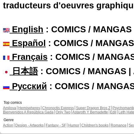
traducteurs d'oeuvres graphiqu
English
: COMICS / MANGAS
Español
: COMICS / MANGAS
Français
: COMICS / MANGA
日本語
: COMICS / MANGAS 
Русский
: COMICS / MANGA
Top comics
Amilova
Hemispheres
Chronoctis Express
Super Dragon Bros Z
Psychomant
Bienvenidos A República Gada
Only Two
Astaroth Y Bernadette
Edil
Leth Hat
Genre
Action
Design - Artworks
Fantasy - SF
Humor
Children's books
Romance
Se