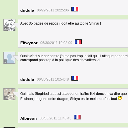
dudule
06/29/2011 20:25:06
Avec 35 pages de repos il doit être au top le Shiryu !
33
Elfwynor
06/30/2011 10:08:09
Ouais c'est sur par contre j'aime pas trop le fait qu il l attaque par de
correspond pas trop à la politique des chevaliers lol
1
dudule
06/30/2011 10:54:48
Oui mais Siegfried a aussi attaquer en traître Ikki donc on va dire que
18
Et sinon, dragon contre dragon, Shiryu est le meilleur c'est tout
Albireon
06/30/2011 11:46:43