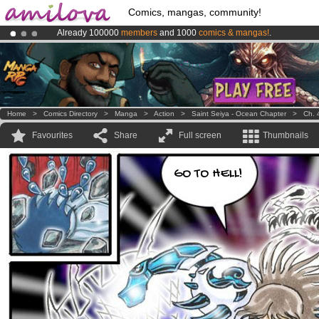
Comics, mangas, community!
Already 100000
members
and 1000
comics & mangas!
.
Premium membership from
3.95 euros
per month !
Get membership
Amilova
Kickstarter is now LIVE
!.
Home
>
Comics Directory
>
Manga
>
Action
>
Saint Seiya - Ocean Chapter
>
Ch. 
Favourites
Share
Full screen
Thumbnails
GO TO HELL!