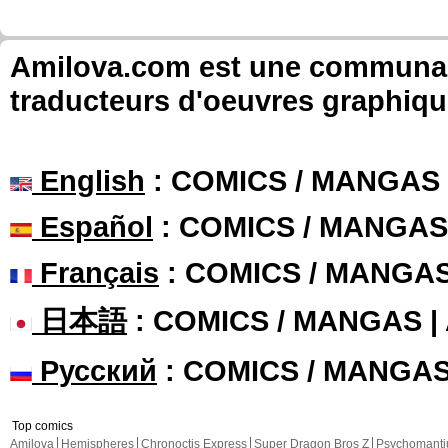
Amilova.com est une communauté
traducteurs d'oeuvres graphiqu
English
: COMICS / MANGAS
Español
: COMICS / MANGAS
Français
: COMICS / MANGA
日本語
: COMICS / MANGAS 
Русский
: COMICS / MANGA
Top comics
Amilova
Hemispheres
Chronoctis Express
Super Dragon Bros Z
Psychomant