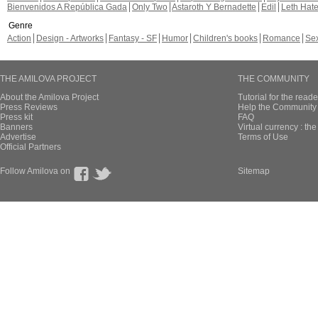
Bienvenidos A República Gada
Only Two
Astaroth Y Bernadette
Edil
Leth Hat
Genre
Action
Design - Artworks
Fantasy - SF
Humor
Children's books
Romance
Se
THE AMILOVA PROJECT
THE COMMUNITY
About the Amilova Project
Tutorial for the reade
Press Reviews
Help the Community 
Press kit
FAQ
Banners
Virtual currency : th
Advertise
Terms of Use
Official Partners
Follow Amilova on
Sitemap