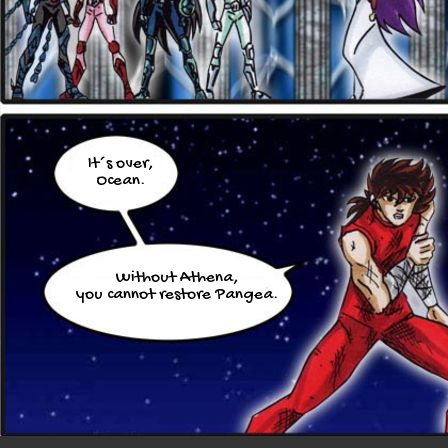
It´s over,
Ocean.
Without Athena,
you cannot restore Pangea.