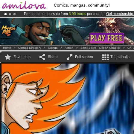
Comics, mangas, community!
Premium membership from
3.95 euros
per month !
Get membership
Already 134393
members
and 1208
comics & mangas!
.
Amilova
Kickstarter is now LIVE
!.
Home
>
Comics Directory
>
Manga
>
Action
>
Saint Seiya - Ocean Chapter
>
Ch. 
Favourites
Share
Full screen
Thumbnails