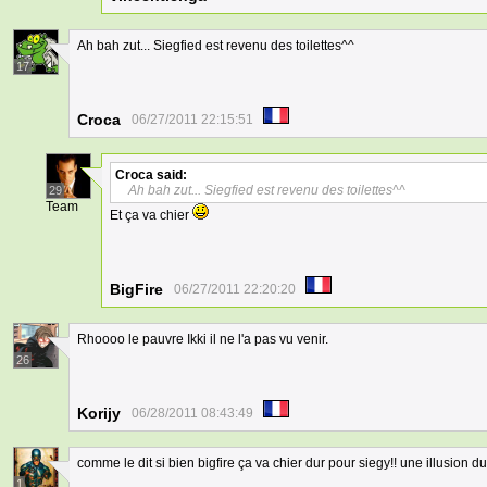
Ah bah zut... Siegfied est revenu des toilettes^^
17
Croca
06/27/2011 22:15:51
Croca
said:
Ah bah zut... Siegfied est revenu des toilettes^^
29
Team
Et ça va chier
BigFire
06/27/2011 22:20:20
Rhoooo le pauvre Ikki il ne l'a pas vu venir.
26
Korijy
06/28/2011 08:43:49
comme le dit si bien bigfire ça va chier dur pour siegy!! une illusion du
1