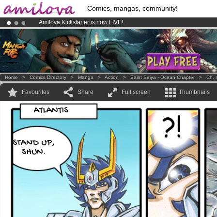
Comics, mangas, community!
Amilova
Kickstarter is now LIVE
!.
Premium membership from
3.95 euros
per month !
Get membership
Already 100000
members
and 1000
comics & mangas!
.
Home
>
Comics Directory
>
Manga
>
Action
>
Saint Seiya - Ocean Chapter
>
Ch. 
Favourites
Share
Full screen
Thumbnails
ATLANTIS
STAND UP,
SHUN.