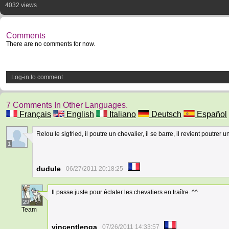
4032 views
Comments
There are no comments for now.
Log-in to comment
7 Comments In Other Languages.
Français
English
Italiano
Deutsch
Español
Relou le sigfried, il poutre un chevalier, il se barre, il revient poutrer u
1
dudule
06/27/2011 20:18:25
Il passe juste pour éclater les chevaliers en traître. ^^
29
Team
vincentlenga
07/26/2011 14:33:57