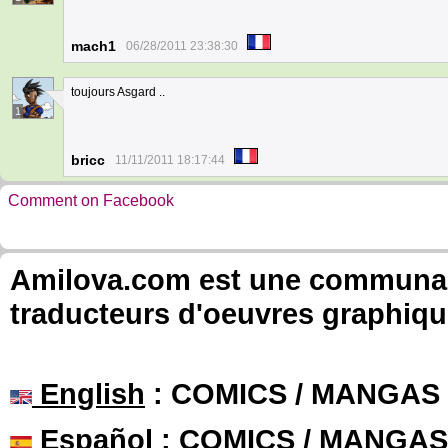
mach1
06/28/2011 23:38:30
toujours Asgard ..
1
bricc
11/11/2011 18:17:44
Comment on Facebook
Amilova.com est une communauté
traducteurs d'oeuvres graphiqu
English
: COMICS / MANGAS
Español
: COMICS / MANGAS