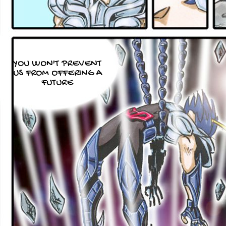
YOU WON'T PREVENT
US FROM OFFERING A
FUTURE