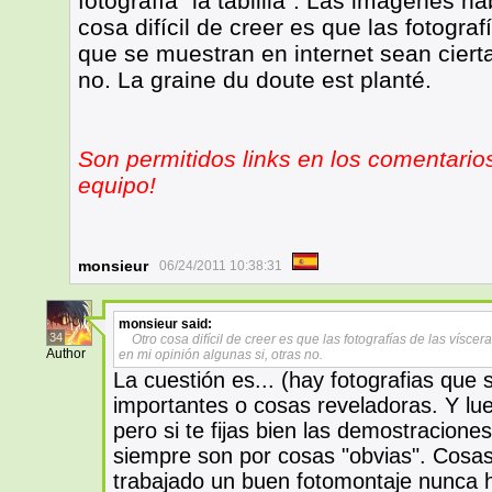
fotografía “la tablilla”. Las imágenes h
cosa difícil de creer es que las fotogra
que se muestran en internet sean cierta
no. La graine du doute est planté.
Son permitidos links en los comentario
equipo!
monsieur
06/24/2011 10:38:31
monsieur
said:
34
Otro cosa difícil de creer es que las fotografías de las vísce
Author
en mi opinión algunas si, otras no.
La cuestión es... (hay fotografias que
importantes o cosas reveladoras. Y lu
pero si te fijas bien las demostracione
siempre son por cosas "obvias". Cosas
trabajado un buen fotomontaje nunca h