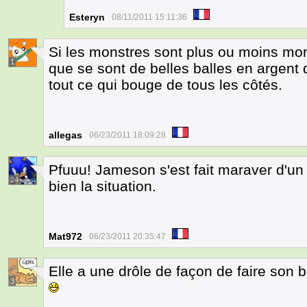
Esteryn
08/11/2011 15:11:36
Si les monstres sont plus ou moins mo
1
que se sont de belles balles en argent 
tout ce qui bouge de tous les côtés.
allegas
06/23/2011 18:09:28
Pfuuu! Jameson s'est fait maraver d'u
24
bien la situation.
Mat972
06/23/2011 20:35:47
Elle a une drôle de façon de faire son 
3