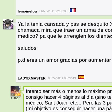
lemoinefou
06/23/2011 22:50:05
Ya la tenia cansada y pss se desquito 
3
chamaca mira que traer un arma de cort
medico? pa que le arrenglen los dient
saludos
p.d eres un amor gracias por aumenta
LADYD.MASTER
06/24/2011 00:22:49
Intento ser más o menos lo máximo pr
34
consigo hacer 4 páginas al día (sino ten
Author
médico, Sant Joan, etc... Pero las 3 pá
(mi objetivo es conseguir hacer una p