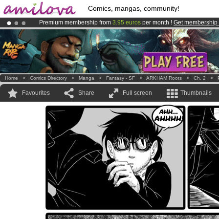
Comics, mangas, community!
Premium membership from
3.95 euros
per month !
Get membership
Amilova
Kickstarter is now LIVE
!.
Already 100000
members
and 1000
comics & mangas!
.
Home
>
Comics Directory
>
Manga
>
Fantasy - SF
>
ARKHAM Roots
>
Ch. 2
>
Favourites
Share
Full screen
Thumbnails
ahh...
AHHHH!