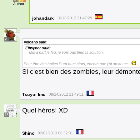
Author
johandark
10/18/2012 21:47:29
26
Volcano
said:
Elfwynor
said:
Mis à part le feu, je vois pas bien la solution...
Peut-être des balles Dum-dum alors, encore que j'ai un doute...
Si c'est bien des zombies, leur démonter
Tsuyoi Imo
08/24/2012 21:49:11
Quel héros! XD
16
Shino
02/02/2013 08:32:31