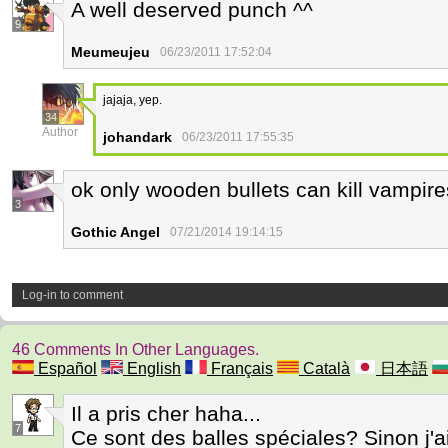
A well deserved punch ^^
9
Meumeujeu
06/23/2011 17:52:04
jajaja, yep.
34
Author
johandark
06/23/2011 17:55:35
ok only wooden bullets can kill vampires
3
Gothic Angel
07/21/2014 19:14:15
Log-in to comment
46 Comments In Other Languages.
Español
English
Français
Català
日本語
Il a pris cher haha...
7
Ce sont des balles spéciales? Sinon j'a