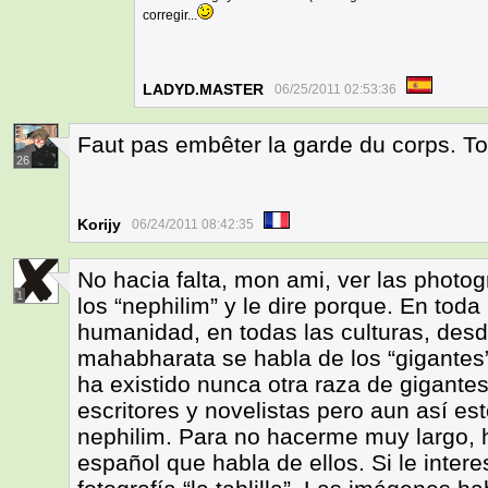
corregir...
LADYD.MASTER
06/25/2011 02:53:36
Faut pas embêter la garde du corps. To
26
Korijy
06/24/2011 08:42:35
No hacia falta, mon ami, ver las photog
1
los “nephilim” y le dire porque. En toda 
humanidad, en todas las culturas, desd
mahabharata se habla de los “gigantes
ha existido nunca otra raza de gigantes
escritores y novelistas pero aun así es
nephilim. Para no hacerme muy largo, 
español que habla de ellos. Si le intere