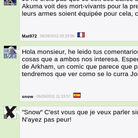
24
Akuma voit des mort-vivants pour la pr
leurs armes soient équipée pour cela, c
Mat972
06/26/2011 05:29:56
Hola monsieur, he leido tus comentari
1
cosas que a ambos nos interesa. Esper
de Arkham, un comic que parece que pr
tendremos que ver como se lo curra Jo
snow
06/26/2011 11:33:57
"Snow" C'est vous que je veux parler si
1
N'ayez pas peur!