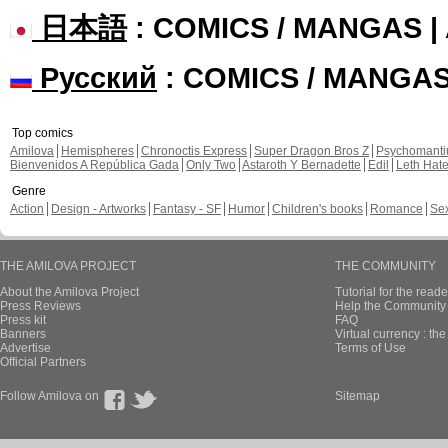
日本語
: COMICS / MANGAS 
Русский
: COMICS / MANGA
Top comics
Amilova
Hemispheres
Chronoctis Express
Super Dragon Bros Z
Psychomant
Bienvenidos A República Gada
Only Two
Astaroth Y Bernadette
Edil
Leth Hat
Genre
Action
Design - Artworks
Fantasy - SF
Humor
Children's books
Romance
Se
THE AMILOVA PROJECT
THE COMMUNITY
About the Amilova Project
Tutorial for the reade
Press Reviews
Help the Community 
Press kit
FAQ
Banners
Virtual currency : th
Advertise
Terms of Use
Official Partners
Follow Amilova on
Sitemap