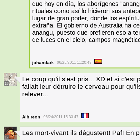
que hoy en día, los aborígenes "anang
rituales como así lo hicieron sus ante
lugar de gran poder, donde los espírit
extraña. El gobierno de Australia ha ce
anangu, puesto que prefieren eso a te
de luces en el cielo, campos magnético
johandark
06/25/2011 11:20:49
Le coup qu'il s'est pris... XD et si c'est
18
fallait leur détruire le cerveau pour qu'i
relever...
Albireon
06/24/2011 15:33:47
Les mort-vivant ils dégustent! Paf! En p
17