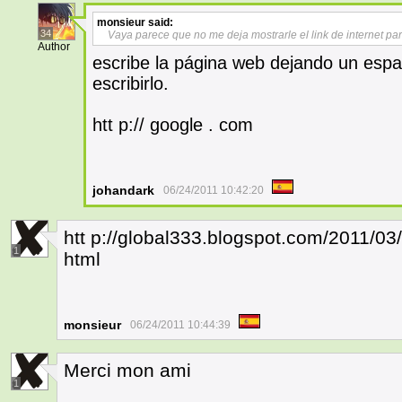
monsieur
said:
34
Vaya parece que no me deja mostrarle el link de internet par
Author
escribe la página web dejando un espac
escribirlo.
htt p:// google . com
johandark
06/24/2011 10:42:20
htt p://global333.blogspot.com/2011/03/
1
html
monsieur
06/24/2011 10:44:39
Merci mon ami
1