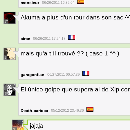
monsieur
06/26/2011 16:32:04
Akuma a plus d'un tour dans son sac ^
17
circé
06/26/2011 17:24:17
mais qu'a-t-il trouvé ?? ( case 1 ^^ )
1
garagantian
06/27/2011 00:57:39
El único golpe que supera al de Xip con
30
Death-carioca
05/12/2012 23:46:36
jajaja
34