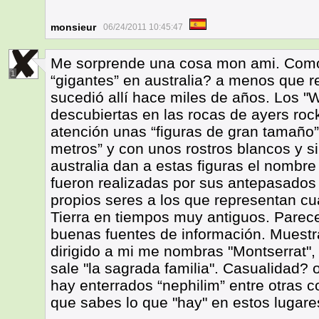
monsieur
06/24/2011 10:45:47
Me sorprende una cosa mon ami. Como
1
“gigantes” en australia? a menos que re
sucedió allí hace miles de años. Los "W
descubiertas en las rocas de ayers roc
atención unas “figuras de gran tamaño”
metros” y con unos rostros blancos y s
australia dan a estas figuras el nombr
fueron realizadas por sus antepasados
propios seres a los que representan c
Tierra en tiempos muy antiguos. Parec
buenas fuentes de información. Muestra
dirigido a mi me nombras "Montserrat",
sale "la sagrada familia". Casualidad?
hay enterrados “nephilim” entre otras
que sabes lo que "hay" en estos lugar