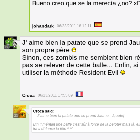
Bueno creo que se la merecía ¿no? x
johandark
06/23/2011 18:12:11
J' aime bien la patate que se prend Jau
17
son propre père
Sinon, ces zombis me semblent bien rési
pas se relever de cette balle... Enfin, si
utiliser la méthode Resident Evil
Croca
06/23/2011 17:55:09
Croca
said:
J' aime bien la patate que se prend Jaume... /quote]
33
Bin il méritait une baffe c'est sûr à force de la peloter mais là,
lui a défoncé la tête ^.^'