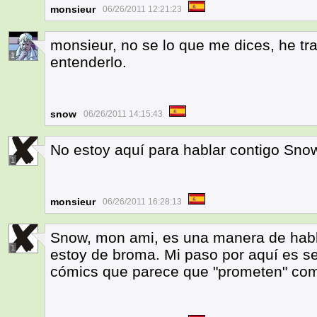
monsieur
06/26/2011 12:21:23
monsieur, no se lo que me dices, he tra
1
entenderlo.
snow
06/26/2011 14:15:43
No estoy aquí para hablar contigo Snow
1
monsieur
06/26/2011 16:28:13
Snow, mon ami, es una manera de hablar
1
estoy de broma. Mi paso por aquí es se
cómics que parece que "prometen" com