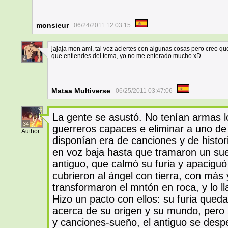
monsieur
06/24/2011 12:03:15
jajaja mon ami, tal vez aciertes con algunas cosas pero creo qu
que entiendes del tema, yo no me enterado mucho xD
4
Mataa Multiverse
06/25/2011 03:47:06
La gente se asustó. No tenían armas l
34
guerreros capaces e eliminar a uno de 
Author
disponían era de canciones y de histor
en voz baja hasta que tramaron un su
antiguo, que calmó su furia y apacigu
cubrieron al ángel con tierra, con más
transformaron el mntón en roca, y lo l
Hizo un pacto con ellos: su furia queda
acerca de su origen y su mundo, pero s
y canciones-sueño, el antiguo se despe