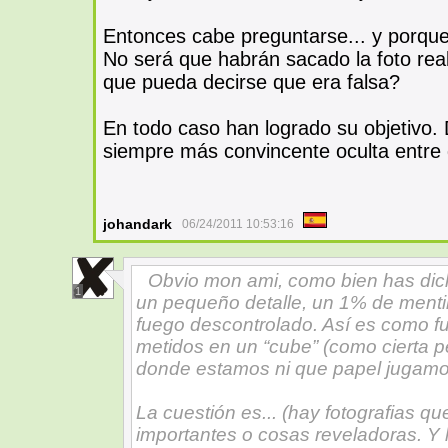
Entonces cabe preguntarse... y porque 
No será que habrán sacado la foto rea
que pueda decirse que era falsa?
En todo caso han logrado su objetivo. 
siempre más convincente oculta entre
johandark
06/24/2011 10:53:16
Obvio mon ami, como bien has dich
1
un pequeño detalle, un 1% de menti
fuego descontrolado. Así es como f
metidos en un “cube” (como cierta p
donde estamos ni que papel jugamos 
La cuestión es... (hay fotografias 
importantes o cosas reveladoras. Y