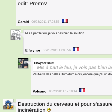
edit: Prem's!
Garald
06/23/2011 17:03:56
Mis à part le feu, je vois pas bien la solution...
33
Elfwynor
06/23/2011 17:05:56
Elfwynor
said:
Mis à part le feu, je vois pas bien la
32
Peut-être des balles Dum-dum alors, encore que j'ai un do
Volcano
06/23/2011 17:18:14
Destruction du cerveau et pour s'assure
4
incinération