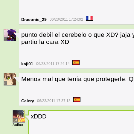
Draconis_29
06/23/2011 17:24:02
punto debil el cerebelo o que XD? jaja y
2
partio la cara XD
kaji01
06/23/2011 17:26:14
Menos mal que tenía que protegerle. Q
8
Celery
06/23/2011 17:37:13
xDDD
34
Author