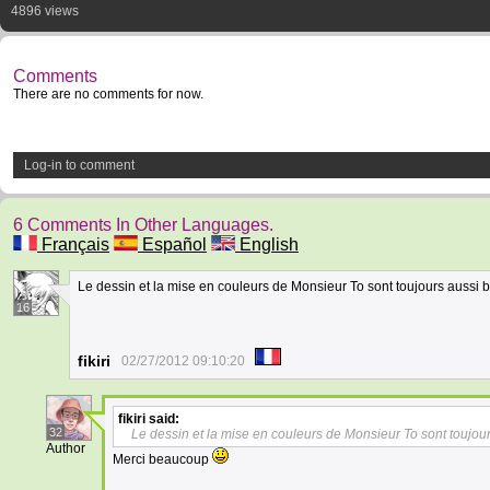
4896 views
Comments
There are no comments for now.
Log-in to comment
6 Comments In Other Languages.
Français
Español
English
Le dessin et la mise en couleurs de Monsieur To sont toujours aussi b
16
fikiri
02/27/2012 09:10:20
fikiri
said:
32
Le dessin et la mise en couleurs de Monsieur To sont toujour
Author
Merci beaucoup