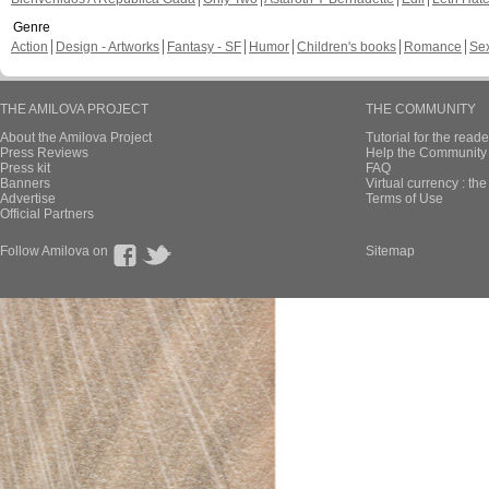
Genre
Action
Design - Artworks
Fantasy - SF
Humor
Children's books
Romance
Se
THE AMILOVA PROJECT
THE COMMUNITY
About the Amilova Project
Tutorial for the reade
Press Reviews
Help the Community 
Press kit
FAQ
Banners
Virtual currency : th
Advertise
Terms of Use
Official Partners
Follow Amilova on
Sitemap