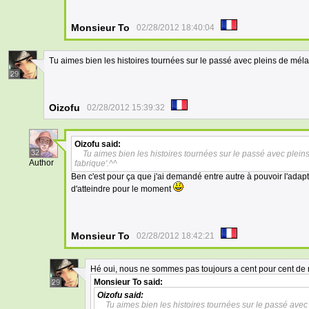
Monsieur To
02/28/2012 18:40:04
Tu aimes bien les histoires tournées sur le passé avec pleins de mélan
29
Oizofu
02/28/2012 15:39:32
Oizofu
said:
32
Tu aimes bien les histoires tournées sur le passé avec pleins
Author
fabrique'.^^
Ben c'est pour ça que j'ai demandé entre autre à pouvoir l'adapt
d'atteindre pour le moment
Monsieur To
02/28/2012 18:42:21
Hé oui, nous ne sommes pas toujours a cent pour cent de no
Monsieur To
said:
29
Oizofu
said:
Tu aimes bien les histoires tournées sur le passé avec 