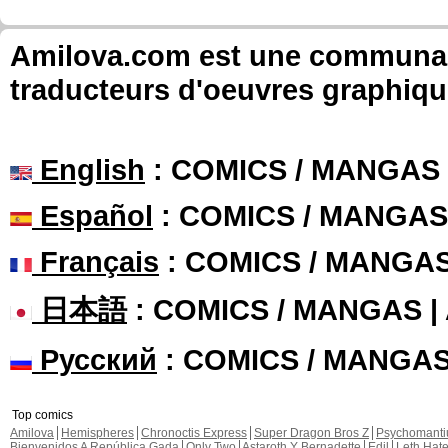
Amilova.com est une communauté
traducteurs d'oeuvres graphiqu
English
: COMICS / MANGAS
Español
: COMICS / MANGAS
Français
: COMICS / MANGA
日本語
: COMICS / MANGAS 
Русский
: COMICS / MANGA
Top comics
Amilova
Hemispheres
Chronoctis Express
Super Dragon Bros Z
Psychomant
Bienvenidos A República Gada
Only Two
Astaroth Y Bernadette
Edil
Leth Hat