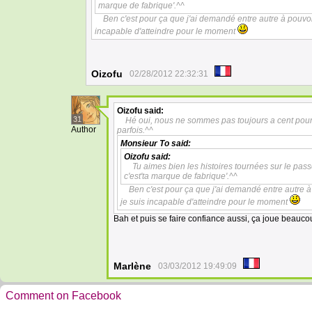
marque de fabrique'.^^
Ben c'est pour ça que j'ai demandé entre autre à pouvoir
incapable d'atteindre pour le moment
Oizofu
02/28/2012 22:32:31
Oizofu
said:
31
Hé oui, nous ne sommes pas toujours a cent pour c
Author
parfois.^^
Monsieur To
said:
Oizofu
said:
Tu aimes bien les histoires tournées sur le pass
c'est'ta marque de fabrique'.^^
Ben c'est pour ça que j'ai demandé entre autre à
je suis incapable d'atteindre pour le moment
Bah et puis se faire confiance aussi, ça joue beauco
Marlène
03/03/2012 19:49:09
Comment on Facebook