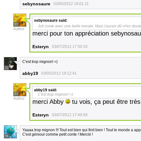
sebynosaure
03/05/2012 19:01:11
sebynosaure
said:
33
Joli conte avec une belle morale. Mais j'aurais dû m'en doute
Author
merci pour ton appréciation sebynosa
Esteryn
03/07/2012 17:50:19
C'est trop mignon! =)
31
abby19
03/05/2012 19:12:41
abby19
said:
33
C'est trop mignon! =)
Author
merci Abby
tu vois, ça peut être très
Esteryn
03/07/2012 17:49:58
Yaaaa trop mignon !!! Tout est bien qui finit bien ! Tout le monde a app
C'est génioul comme petit conte ! Merciii !
31