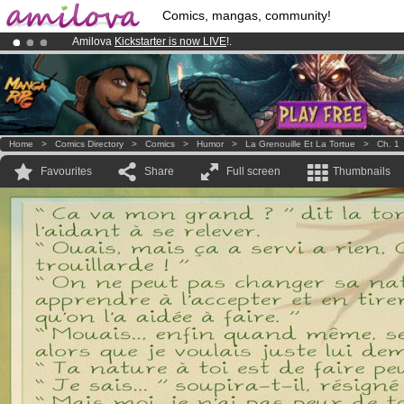
Comics, mangas, community!
Amilova
Kickstarter is now LIVE
!.
Premium membership from
3.95 euros
per month !
Get membership
Already 134393
members
and 1208
comics & mangas!
.
Home
>
Comics Directory
>
Comics
>
Humor
>
La Grenouille Et La Tortue
>
Ch. 1
Favourites
Share
Full screen
Thumbnails