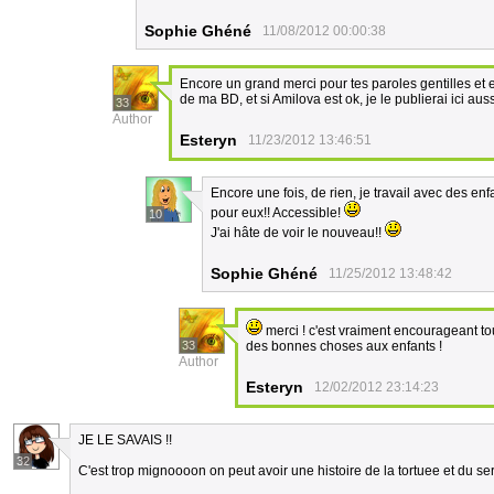
Sophie Ghéné
11/08/2012 00:00:38
Encore un grand merci pour tes paroles gentilles et 
de ma BD, et si Amilova est ok, je le publierai ici auss
33
Author
Esteryn
11/23/2012 13:46:51
Encore une fois, de rien, je travail avec des en
pour eux!! Accessible!
10
J'ai hâte de voir le nouveau!!
Sophie Ghéné
11/25/2012 13:48:42
merci ! c'est vraiment encourageant tou
33
des bonnes choses aux enfants !
Author
Esteryn
12/02/2012 23:14:23
JE LE SAVAIS !!
32
C'est trop mignoooon on peut avoir une histoire de la tortuee et du se