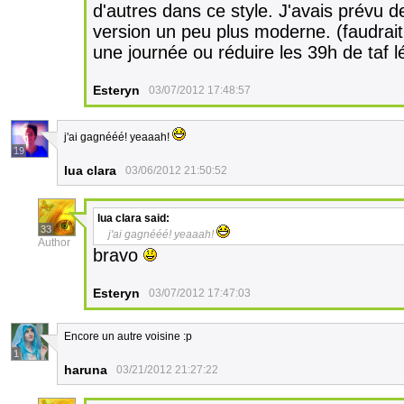
d'autres dans ce style. J'avais prévu d
version un peu plus moderne. (faudrai
une journée ou réduire les 39h de taf l
Esteryn
03/07/2012 17:48:57
j'ai gagnééé! yeaaah!
19
lua clara
03/06/2012 21:50:52
lua clara
said:
33
j'ai gagnééé! yeaaah!
Author
bravo
Esteryn
03/07/2012 17:47:03
Encore un autre voisine :p
1
haruna
03/21/2012 21:27:22