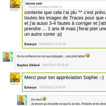
haruna
said:
33
Encore un autre voisine :p
Author
contente que cela t'ai plu ^^ c'est prévu 
toutes les images de Traces pour que
et j'ai aussi 3-4 fautes à corriger et j'a
prendre ... 1 ans
mais j'ferai ptet u
un autre conte :p)
Esteryn
03/21/2012 21:41:00
De la confiance en soi aux préjugés .. une jolie fable!!
10
Sophie Ghéné
11/07/2012 19:32:42
Merci pour ton appréciation Sophie :-)
33
Author
Esteryn
11/07/2012 23:24:36
De rien!!
10
Je trouve ça chouette ce que tu as fais, l'histoire et les des