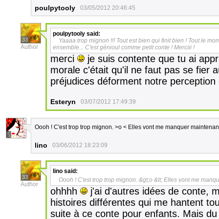
poulpytooly
03/05/2012 20:46:45
poulpytooly
said:
33
Yaaaa trop mignon !!! Tout est bien qui finit bien ! Tout le mo
Author
ensemble... C'est génioul comme petit conte ! Merciii !
merci
je suis contente que tu ai appré
morale c'était qu'il ne faut pas se fie
préjudices déforment notre perception d
Esteryn
03/07/2012 17:49:39
Oooh ! C'est trop trop mignon. >o < Elles vont me manquer maintenant,
5
lino
03/06/2012 18:23:09
lino
said:
33
Oooh ! C'est trop trop mignon. &gt;o &lt; Elles vont me manqu
Author
ohhhh
j'ai d'autres idées de conte, 
histoires différentes qui me hantent to
suite à ce conte pour enfants. Mais du c