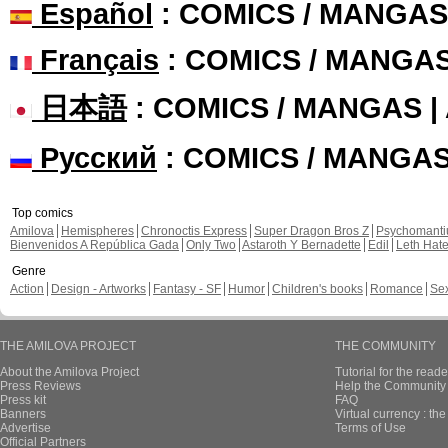
Español
: COMICS / MANGAS
Français
: COMICS / MANGA
日本語
: COMICS / MANGAS 
Русский
: COMICS / MANGA
Top comics
Amilova
Hemispheres
Chronoctis Express
Super Dragon Bros Z
Psychomant
Bienvenidos A República Gada
Only Two
Astaroth Y Bernadette
Edil
Leth Hat
Genre
Action
Design - Artworks
Fantasy - SF
Humor
Children's books
Romance
Se
THE AMILOVA PROJECT
THE COMMUNITY
About the Amilova Project
Tutorial for the reade
Press Reviews
Help the Community 
Press kit
FAQ
Banners
Virtual currency : th
Advertise
Terms of Use
Official Partners