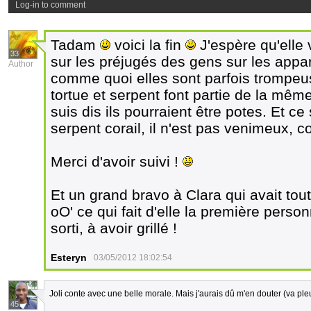
Log-in to comment
Tadam
voici la fin
J'espère qu'elle v
33
sur les préjugés des gens sur les appa
Author
comme quoi elles sont parfois trompeus
tortue et serpent font partie de la même
suis dis ils pourraient être potes. Et ce
serpent corail, il n'est pas venimeux, co
Merci d'avoir suivi !
Et un grand bravo à Clara qui avait tou
oO' ce qui fait d'elle la première pers
sorti, à avoir grillé !
Esteryn
03/05/2012 18:02:54
Joli conte avec une belle morale. Mais j'aurais dû m'en douter (va ple
45