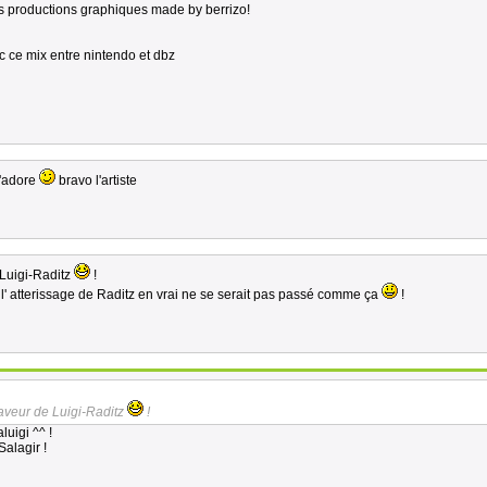
es productions graphiques made by berrizo!
c ce mix entre nintendo et dbz
j'adore
bravo l'artiste
 Luigi-Raditz
!
l' atterissage de Raditz en vrai ne se serait pas passé comme ça
!
aveur de Luigi-Raditz
!
luigi ^^ !
Salagir !