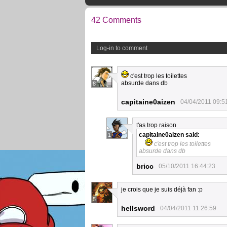
42 Comments
Log-in to comment
c'est trop les toilettes
absurde dans db
8
capitaine0aizen
04/04/2011 09:5
t'as trop raison
capitaine0aizen
said:
1
c'est trop les toilettes
absurde dans db
bricc
05/10/2011 16:44:23
je crois que je suis déjà fan :p
5
hellsword
04/04/2011 11:26:59