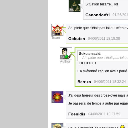
Situation bizarre... lol
39
Ganondorfzl
01/26/201
Ah, ptète que c'était pas toi qui m'en a
1
Team
Gokuten
04/06/2011 18:18:38
Gokuten
said:
14
Ah, ptète que c'était pas toi q
Author
LOOOOOL !
Ca m'étonné car j'en avais parlé
Berrizo
04/06/2011 18:32:24
J'ai déjà horreur des cross-over mais a
5
Je passerai de temps à autre par égard p
Foenidis
04/06/2011 19:27:59