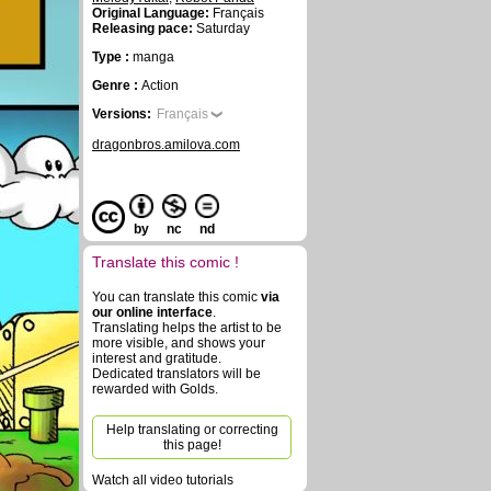
Original Language:
Français
Releasing pace:
Saturday
Type :
manga
Genre :
Action
Versions:
Français
dragonbros.amilova.com
by
nc
nd
Translate this comic !
You can translate this comic
via
our online interface
.
Translating helps the artist to be
more visible, and shows your
interest and gratitude.
Dedicated translators will be
rewarded with Golds.
Help translating or correcting
this page!
Watch all video tutorials