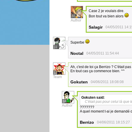
Case 2 je voulais dire.
32
Bon tout va bien alors
Author
Salagir
04/05/2011 14:1
Superbe
11
Noctal
04/05/2011 11:54:44
Ah, c'est de toi ça Berrizo ? C'était pas
En tout cas ça commence bien. ^^
1
Team
Gokuten
04/06/2011 18:08:08
Gokuten
said:
14
C'était pas pour celui là que t
Author
???????
A quel moment t-ai je demandé d
Berrizo
04/06/2011 18:15:27