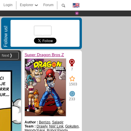
Login
Explorer
Forum
Follow us!
Super Dragon Bros Z
Next
7
1503
233
Author :
Berrizo
,
Salagir
Team :
Drawly
,
Niiii' Link
,
Gokuten
,
MelodyYukai
,
Robot Panda