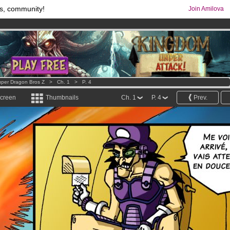
s, community!
Join Amilova
comics & mangas!
.
os
per month !
Get membership now
per Dragon Bros Z
>
Ch. 1
>
P. 4
screen
Thumbnails
Ch. 1
P. 4
Prev.