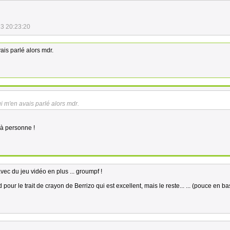
3 20:23:20
vais parlé alors mdr.
ui m'en avais parlé alors mdr.
 à personne !
vec du jeu vidéo en plus ... groumpf !
our le trait de crayon de Berrizo qui est excellent, mais le reste... ... (pouce en ba