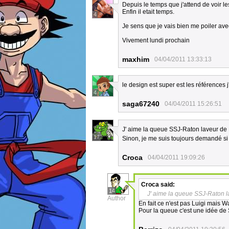
Depuis le temps que j'attend de voir l
Enfin il etait temps.
4
Je sens que je vais bien me poiler ave
Vivement lundi prochain
maxhim
04/04/2011 13:33:13
le design est super est les références 
4
saga67240
04/04/2011 15:26:51
J' aime la queue SSJ-Raton laveur de
17
Sinon, je me suis toujours demandé si 
Croca
04/04/2011 19:09:26
Croca
said:
14
J' aime la queue SSJ-Raton l
Author
En fait ce n'est pas Luigi mais Wa
Pour la queue c'est une idée de 