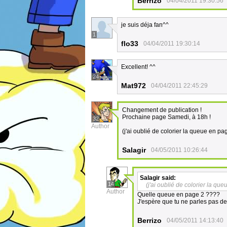
Berrizo
04/04/2011 19:30:56
je suis déja fan^^
1
flo33
04/04/2011 19:30:14
Excellent! ^^
24
Mat972
04/04/2011 22:45:29
Changement de publication !
Prochaine page Samedi, à 18h !
32
Author
(j'ai oublié de colorier la queue en pa
Salagir
04/05/2011 10:26:44
Salagir
said:
14
(j'ai oublié de colorier la qu
Author
Quelle queue en page 2 ????
J'espère que tu ne parles pas de 
Berrizo
04/05/2011 14:13:40