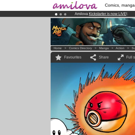
Comics, manga
Amilova
Kickstarter is now LIVE
!.
Already 100000
members
and 1000
Premium membership from
3.95 eur
Home
>
Comics Directory
>
Manga
>
Action
>
Su
Favourites
Share
Full 