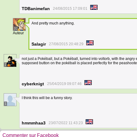
TDBanimefan
24/08/2015 17:09:01
And pretty much anything.
32
Auteur
Salagir
27/08/2015 20:48:29
not just a Pokéball, but a Pokéball, turned into voltorb, with the angry
supposed button on the pokéball is placed perfectly for the peashoote
1
cyberknigt
25/04/2019 09:07:46
I think this will be a funny story.
1
hmmmhaa3
23/07/2022 11:43:23
Commenter sur Facebook