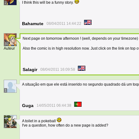
I think this will be a funny story.
2
Bahamute
08/04/2011 14:44:22
Next page on tomorrow afternoon ! (well, depends on your timezone)
32
Auteur
Also the comic is in high resolution now. Just click on the link on to
Salagir
08/04/2011 16:09:58
A situação em que ele está inserido no segundo quadrado dá um toqu
1
Guga
14/05/2011 06:44:38
A toilet in a pokeball
I've a question, how often do a new page is added?
1