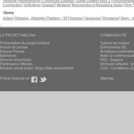
Amilova
Hémisphères
Chronoctis Express
Super Dragon Bros Z
Psychomant
Connection
Sethxfaye
Graped
Wisteria
Bienvenidos A República Gada
Only 
Genre
Action
Dessins - Artworks
Fantasy - SF
Humour
Jeunesse
Romance
Sexy - 
LE PROJET AMILOVA
COMMUNAUTÉ
Présentation du projet Amilova
Tutoriel du lecteur
Revue de presse
Évènements IRL
Espace Presse
Boutiques partenair
Bannières
Aider la communauté 
Devenir Annonceur
FAQ - Support
Partenaires Officiels
Monnaie virtuelle : l
Réseau social poker, blogs stats classements
CGU - Conditions d'ut
Follow Amilova on
Sitemap