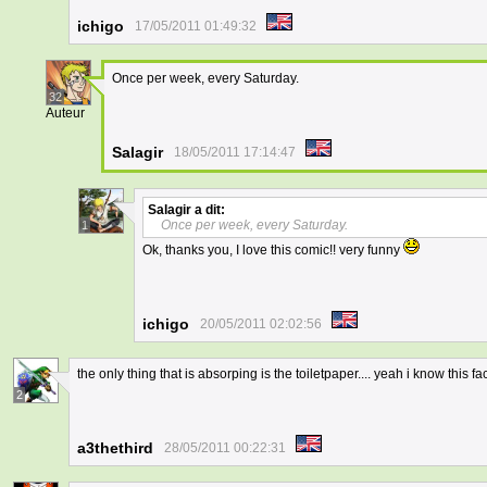
ichigo
17/05/2011 01:49:32
Once per week, every Saturday.
32
Auteur
Salagir
18/05/2011 17:14:47
Salagir
a dit:
Once per week, every Saturday.
1
Ok, thanks you, I love this comic!! very funny
ichigo
20/05/2011 02:02:56
the only thing that is absorping is the toiletpaper.... yeah i know this fa
2
a3thethird
28/05/2011 00:22:31