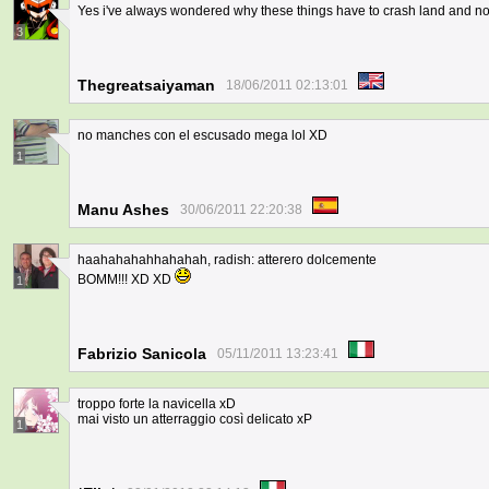
Yes i've always wondered why these things have to crash land and no
3
Thegreatsaiyaman
18/06/2011 02:13:01
no manches con el escusado mega lol XD
1
Manu Ashes
30/06/2011 22:20:38
haahahahahhahahah, radish: atterero dolcemente
BOMM!!! XD XD
1
Fabrizio Sanicola
05/11/2011 13:23:41
troppo forte la navicella xD
mai visto un atterraggio così delicato xP
1