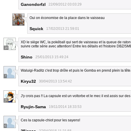
Ganondorfzl
22/09/2012 03:03:29
Oui on économise de la place dans le vaisseau
8
Squick
17/02/2013 21:59:01
XD le siège WC, la pokéball qui sert de vaisseau et la queue de raton 
suivre cette série avec attention! Entre les détails et l'histoire DBZ/S
16
Shino
25/01/2013 15:49:24
Waluigi-Raditz c'est trop drôle et puis le Gomba en prend plein la tête
7
Kiryu32
30/04/2013 13:54:42
J'y crois pas !! La capsule est un voltorbe et le mec il est assis sur des c
26
Ryujin-Sama
19/11/2014 18:33:53
Ces la capsule-chiot pour les sayens!
6