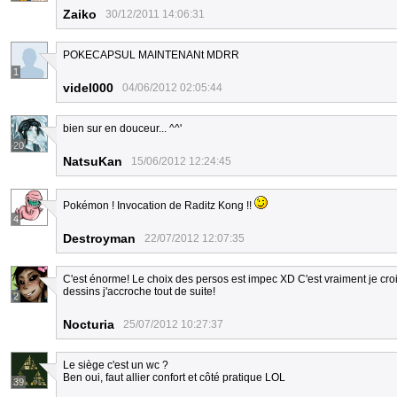
Zaiko
30/12/2011 14:06:31
POKECAPSUL MAINTENANt MDRR
1
videl000
04/06/2012 02:05:44
bien sur en douceur... ^^'
20
NatsuKan
15/06/2012 12:24:45
Pokémon ! Invocation de Raditz Kong !!
4
Destroyman
22/07/2012 12:07:35
C'est énorme! Le choix des persos est impec XD C'est vraiment je crois l
dessins j'accroche tout de suite!
2
Nocturia
25/07/2012 10:27:37
Le siège c'est un wc ?
Ben oui, faut allier confort et côté pratique LOL
39