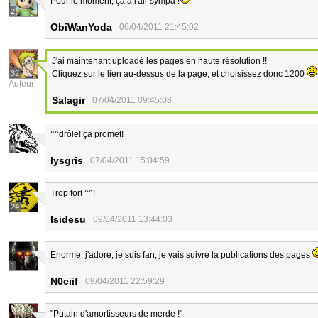
Pour le moment, ça a l'air sympa !
2
ObiWanYoda
06/04/2011 21:45:02
J'ai maintenant uploadé les pages en haute résolution !!
32
Cliquez sur le lien au-dessus de la page, et choisissez donc 1200
Auteur
Salagir
07/04/2011 09:45:08
^^drôle! ça promet!
8
lysgris
07/04/2011 15:04:59
Trop fort ^^!
24
Isidesu
09/04/2011 13:44:03
Enorme, j'adore, je suis fan, je vais suivre la publications des pages
1
N0ciif
09/04/2011 22:59:29
"Putain d'amortisseurs de merde !"