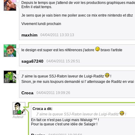
Depuis le temps que j'attend de voir les productions graphiques made
Enfin il etait temps.
4
Je sens que je vais bien me poiler avec ce mix entre nintendo et dbz
Vivement lundi prochain
maxhim
04/04/2011 13:33:13
le design est super est les références j'adore
bravo l'artiste
4
saga67240
04/04/2011 15:26:51
J' aime la queue SSJ-Raton laveur de Luigi-Raditz
!
17
Sinon, je me suis toujours demandé si l' atterissage de Raditz en vr
Croca
04/04/2011 19:09:26
Croca
a dit:
14
J' aime la queue SSJ-Raton laveur de Luigi-Raditz
!
Auteur
En fait ce n'est pas Luigi mais Waluigi ^^ !
Pour la queue c'est une idée de Salagir !