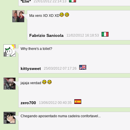
*Elie*
22/01/2012 22:14:13
Ma vero XD XD XD
1
Fabrizio Sanicola
11/02/2012 16:18:53
Why there's a toliet?
1
kittysweet
25/03/2012 07:17:26
jajaja verdad
1
zero700
13/06/2012 00:40:35
Chegando aposentado numa cadeira confortavel...
5