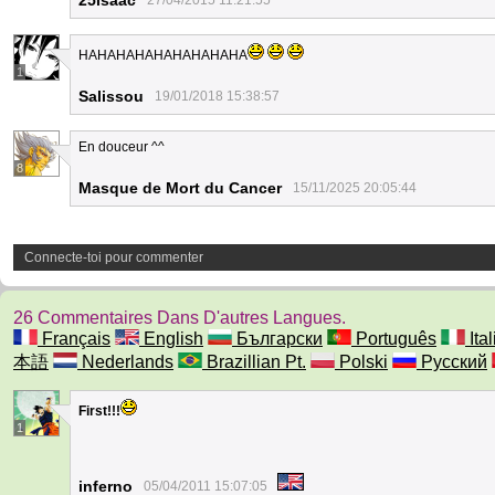
25isaac
27/04/2015 11:21:55
HAHAHAHAHAHAHAHAHA
1
Salissou
19/01/2018 15:38:57
En douceur ^^
8
Masque de Mort du Cancer
15/11/2025 20:05:44
Connecte-toi pour commenter
26 Commentaires Dans D'autres Langues.
Français
English
Български
Português
Ita
本語
Nederlands
Brazillian Pt.
Polski
Русский
First!!!
1
inferno
05/04/2011 15:07:05