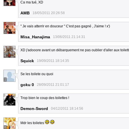
Ca ma tué, XD
4
AMB
18/05/2011 20:26:58
" Je vais atterrir en douceur " C'est pas gagné , J'aime ! x')
2
Misa_Hanajima
13/06/2011 21:14:31
XD j'adooore avant un débarquement ne pas oublier d'aller aux toilet
8
Squick
19/09/2011 18:14:35
Se les toilete ou quoi
1
goku 0
28/09/2011 21:01:17
Trop bien le coup des toilettes !
3
Demon-Sword
04/12/2011 18:14:56
Mdr les toiletes
8