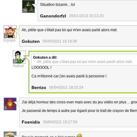
Situation bizarre... lol
39
Ganondorfzl
26/01/2013 20:23:20
Ah, ptète que c'était pas toi qui m'en avais parlé alors mdr.
1
Équipe
Gokuten
06/04/2011 18:18:38
Gokuten
a dit:
14
Ah, ptète que c'était pas toi qui m'en avais parlé alors mdr.
Auteur
LOOOOOL !
Ca m'étonné car j'en avais parlé à personne !
Berrizo
06/04/2011 18:32:24
J'ai déjà horreur des cross-over mais avec du jeu vidéo en plus ... gro
5
Je passerai de temps à autre par égard pour le trait de crayon de Berriz
Foenidis
06/04/2011 19:27:59