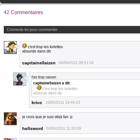
42 Commentaires
Connecte-toi pour commenter
c'est trop les toilettes
absurde dans db
8
capitaine0aizen
04/04/2011 09:51:34
t'as trop raison
capitaine0aizen
a dit:
1
c'est trop les toilettes
absurde dans db
bricc
10/05/2011 16:44:23
je crois que je suis déjà fan :p
5
hellsword
04/04/2011 11:26:59