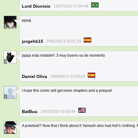
Lord Dionisio
12/07/2012 17:04:48
jajaaj
1
jorgehb15
25/01/2013 20:01:23
jajaja esta notable!! :3 muy bueno va de momento
4
Daniel Oliva
14/06/2013 22:03:33
I hope this comic will get more chapters and a prequel.
1
BatBuu
16/03/2015 00:42:44
A pokeball? Now that I think about it Yamash also had Ash's clothing
5