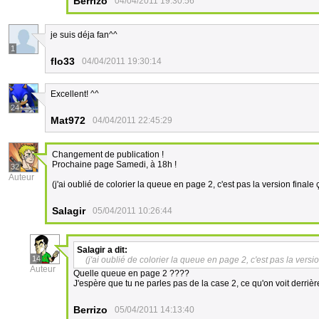
Berrizo
04/04/2011 19:30:56
je suis déja fan^^
1
flo33
04/04/2011 19:30:14
Excellent! ^^
24
Mat972
04/04/2011 22:45:29
Changement de publication !
Prochaine page Samedi, à 18h !
32
Auteur
(j'ai oublié de colorier la queue en page 2, c'est pas la version finale
Salagir
05/04/2011 10:26:44
Salagir
a dit:
14
(j'ai oublié de colorier la queue en page 2, c'est pas la versi
Auteur
Quelle queue en page 2 ????
J'espère que tu ne parles pas de la case 2, ce qu'on voit derrièr
Berrizo
05/04/2011 14:13:40