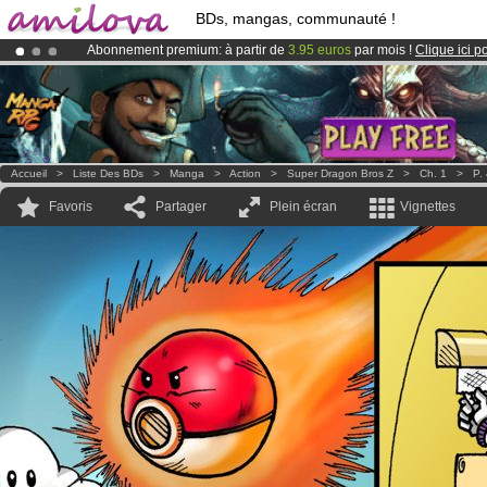
BDs, mangas, communauté !
Abonnement premium: à partir de
3.95 euros
par mois !
Clique ici p
Le
Kickstarter Amilova est désormais lancé
!.
Déjà 100000
membres
et 1000
BDs & Mangas
!
Accueil
>
Liste Des BDs
>
Manga
>
Action
>
Super Dragon Bros Z
>
Ch. 1
>
P.
Favoris
Partager
Plein écran
Vignettes