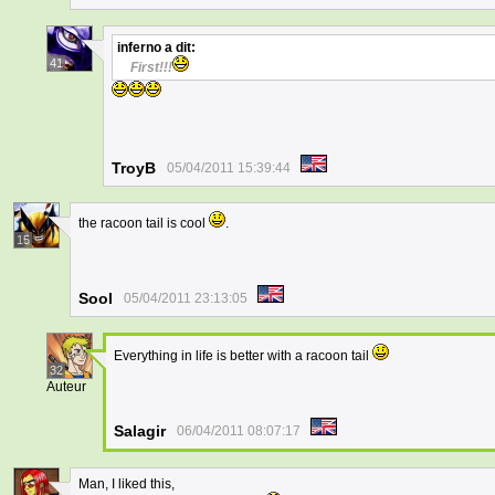
inferno
a dit:
41
First!!!
TroyB
05/04/2011 15:39:44
the racoon tail is cool
.
15
Sool
05/04/2011 23:13:05
Everything in life is better with a racoon tail
32
Auteur
Salagir
06/04/2011 08:07:17
Man, I liked this,