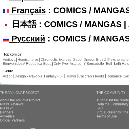
Français
: COMICS / MANGA
日本語
: COMICS / MANGAS 
Русский
: COMICS / MANGA
Top comics
Amilova
Hemispheres
Chronoctis Express
Super Dragon Bros Z
Psychomant
Bienvenidos A República Gada
Only Two
Astaroth Y Bernadette
Edil
Leth Hat
Genre
Action
Design - Artworks
Fantasy - SF
Humor
Children's books
Romance
Se
THE AMILOVA PROJECT
THE COMMUNITY
About the Amilova Project
Tutorial for the reade
Press Reviews
Help the Community 
Press kit
FAQ
Banners
Virtual currency : th
Advertise
Terms of Use
Official Partners