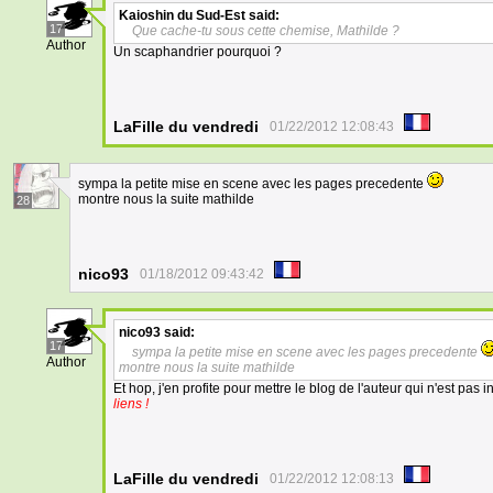
Kaioshin du Sud-Est
said:
17
Que cache-tu sous cette chemise, Mathilde ?
Author
Un scaphandrier pourquoi ?
LaFille du vendredi
01/22/2012 12:08:43
sympa la petite mise en scene avec les pages precedente
montre nous la suite mathilde
28
nico93
01/18/2012 09:43:42
nico93
said:
17
sympa la petite mise en scene avec les pages precedente
Author
montre nous la suite mathilde
Et hop, j'en profite pour mettre le blog de l'auteur qui n'est pas ins
liens !
LaFille du vendredi
01/22/2012 12:08:13