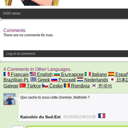
3400 views
Comments
There are no comments for now.
Log-in to comment
4 Comments In Other Languages.
Français
English
Български
Italiano
Españ
Brazillian Pt.
Greek
Русский
Nederlands
日本
Galego
Türkçe
Česko
România
한국어
Que cache-tu sous cette chemise, Mathilde ?
26
Kaioshin du Sud-Est
01/18/2012 08:53:38