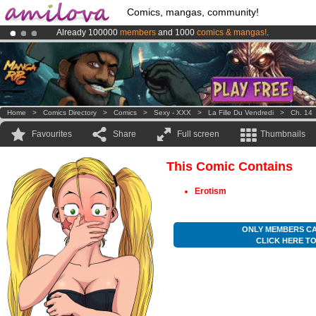
Comics, mangas, community!
Already 100000
members
and 1000
comics & mangas!
.
Amilova
Kickstarter is now LIVE
!.
Premium membership from
3.95 euros
per month !
Get membership
Home
>
Comics Directory
>
Comics
>
Sexy - XXX
>
La Fille Du Vendredi
>
Ch. 14
Favourites
Share
Full screen
Thumbnails
This Comic Contains
Erotism
ONLY MEMBERS CA
CLICK HERE T