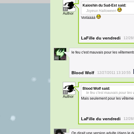
Kaioshin du Sud-Est
said:
17
Joyeux Halloween
Author
Voilàààà
LaFille du vendredi
12/28/
le feu c'est mauvais pour les vêtements
46
Blood Wolf
12/27/2011 13:10:55
Blood Wolf
said:
17
le feu c'est mauvais pour les 
Author
Mais seulement pour les vêtemen
LaFille du vendredi
12/28/
On dirait une version adulte (dans le d