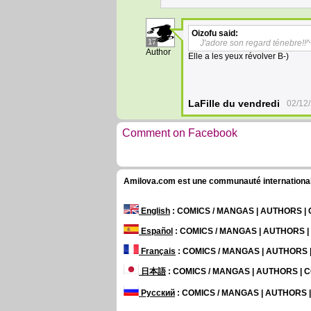
Oizofu
said:
17
J'adore son regard ténebre!!^
Author
Elle a les yeux révolver B-)
LaFille du vendredi
02/12
Comment on Facebook
Amilova.com est une communauté internationale 
English
: COMICS / MANGAS | AUTHORS 
Español
: COMICS / MANGAS | AUTHORS 
Français
: COMICS / MANGAS | AUTHORS
日本語
: COMICS / MANGAS | AUTHORS |
Русский
: COMICS / MANGAS | AUTHORS