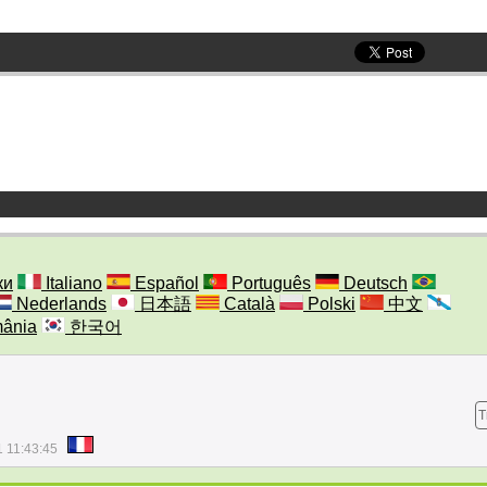
ки
Italiano
Español
Português
Deutsch
Nederlands
日本語
Català
Polski
中文
ânia
한국어
T
1 11:43:45