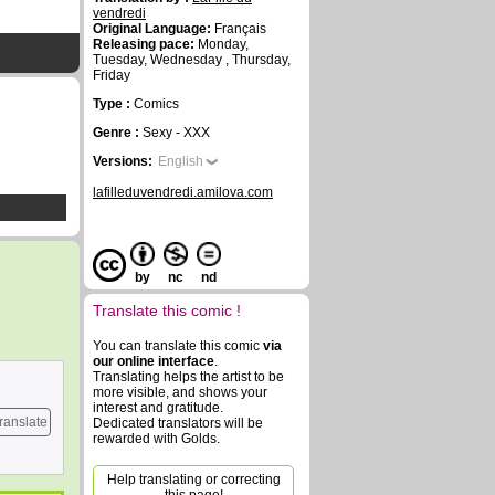
vendredi
Original Language:
Français
Releasing pace:
Monday,
Tuesday, Wednesday , Thursday,
Friday
Type :
Comics
Genre :
Sexy - XXX
Versions:
English
lafilleduvendredi.amilova.com
by
nc
nd
Translate this comic !
You can translate this comic
via
our online interface
.
Translating helps the artist to be
more visible, and shows your
interest and gratitude.
ranslate
Dedicated translators will be
rewarded with Golds.
Help translating or correcting