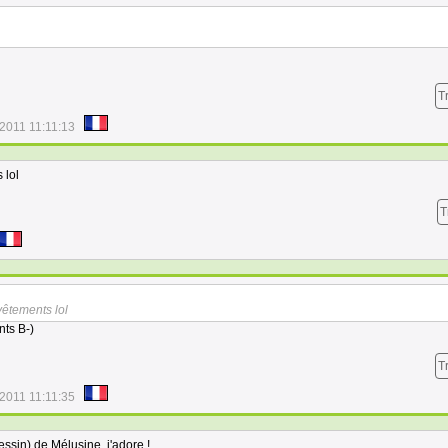
T
2011 11:11:13
 lol
T
vêtements lol
ts B-)
T
2011 11:11:35
essin) de Mélusine, j'adore !