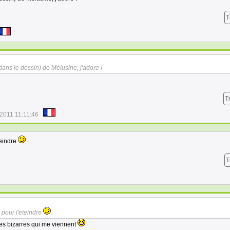
T
dans le dessin) de Mélusine, j'adore !
T
2011 11:11:46
teindre
T
 pour l'eteindre
ages bizarres qui me viennent