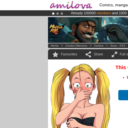
Comics, manga
Already 100000
members
and 1000
Amilova
Kickstarter is now LIVE
!.
Premium membership from
3.95 eur
Home
>
Comics Directory
>
Comics
>
Sexy - XXX
Favourites
Share
Full 
This