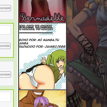
ranslate
ranslate
ranslate