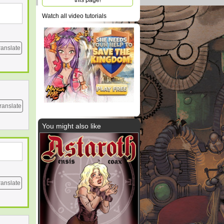
this page!
Watch all video tutorials
ranslate
ranslate
You might also like
ranslate