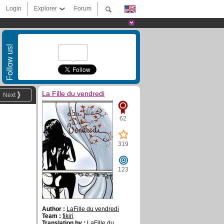
Login
Explorer
Forum
Follow us!
La Fille du vendredi
Next
62
319
123
Author :
LaFille du vendredi
Team :
fikiri
Translation by :
LaFille du