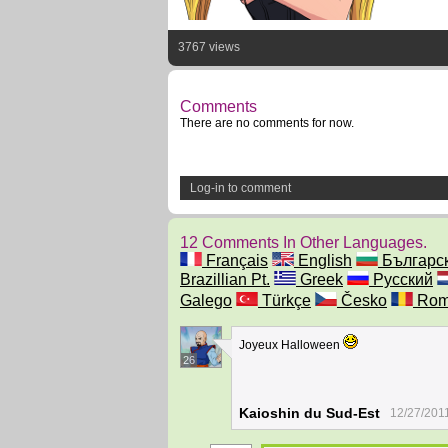
3767 views
Comments
There are no comments for now.
Log-in to comment
12 Comments In Other Languages.
Français
English
Българс
Brazillian Pt.
Greek
Русский
Galego
Türkçe
Česko
Rom
Joyeux Halloween
26
Kaioshin du Sud-Est
12/27/201