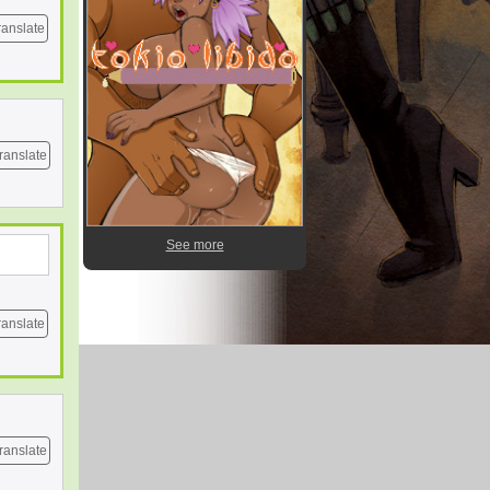
ranslate
ranslate
See more
ranslate
ranslate