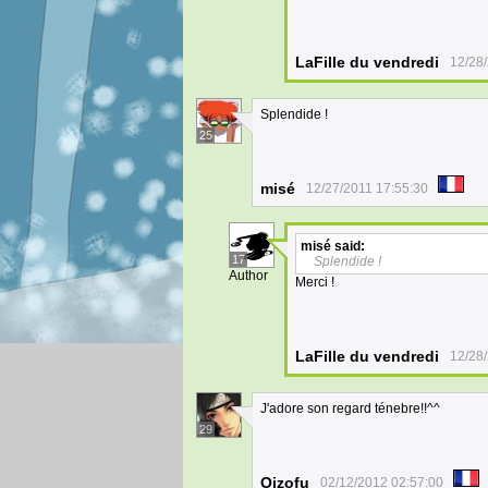
LaFille du vendredi
12/28
Splendide !
25
misé
12/27/2011 17:55:30
misé
said:
17
Splendide !
Author
Merci !
LaFille du vendredi
12/28
J'adore son regard ténebre!!^^
29
Oizofu
02/12/2012 02:57:00