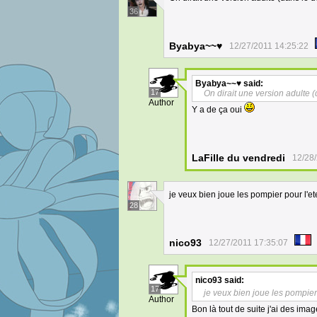
36
Byabya~~♥
12/27/2011 14:25:22
Byabya~~♥
said:
17
On dirait une version adulte (
Author
Y a de ça oui
LaFille du vendredi
12/28/
je veux bien joue les pompier pour l'e
28
nico93
12/27/2011 17:35:07
nico93
said:
17
je veux bien joue les pompier
Author
Bon là tout de suite j'ai des im