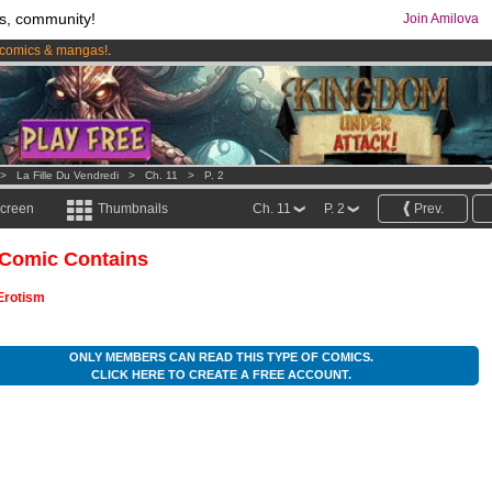
s, community!
Join Amilova
comics & mangas!
.
os
per month !
Get membership now
>
La Fille Du Vendredi
>
Ch. 11
>
P. 2
screen
Thumbnails
Ch. 11
P. 2
Prev.
 Comic Contains
Erotism
ONLY MEMBERS CAN READ THIS TYPE OF COMICS.
CLICK HERE TO CREATE A FREE ACCOUNT.