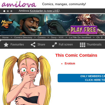
Comics, mangas, community!
Amilova
Kickstarter is now LIVE
!.
Premium membership from
3.95 euros
per month !
Get membership
Already 100000
members
and 1000
comics & mangas!
.
Home
>
Comics Directory
>
Comics
>
Sexy - XXX
>
La Fille Du Vendredi
>
Ch. 9
Favourites
Share
Full screen
Thumbnails
This Comic Contains
Erotism
ONLY MEMBERS CA
CLICK HERE T