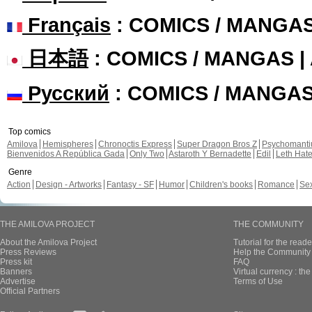
Français
: COMICS / MANGA
日本語
: COMICS / MANGAS 
Русский
: COMICS / MANGA
Top comics
Amilova
Hemispheres
Chronoctis Express
Super Dragon Bros Z
Psychomant
Bienvenidos A República Gada
Only Two
Astaroth Y Bernadette
Edil
Leth Hat
Genre
Action
Design - Artworks
Fantasy - SF
Humor
Children's books
Romance
Se
THE AMILOVA PROJECT
THE COMMUNITY
About the Amilova Project
Tutorial for the reade
Press Reviews
Help the Community 
Press kit
FAQ
Banners
Virtual currency : th
Advertise
Terms of Use
Official Partners