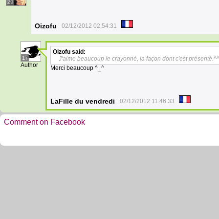
29
Oizofu
02/12/2012 02:54:31
Oizofu
said:
17
J'aime beaucoup le crayonné, la façon dont c'est présenté.^
Author
Merci beaucoup ^_^
LaFille du vendredi
02/12/2012 11:46:33
Comment on Facebook