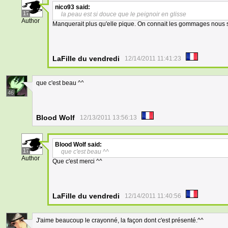
nico93
said:
17
la peau est si douce que le peignoir en glisse
Author
Manquerait plus qu'elle pique. On connait les gommages nous sur
LaFille du vendredi
12/14/2011 11:41:23
que c'est beau ^^
46
Blood Wolf
12/13/2011 13:56:13
Blood Wolf
said:
17
que c'est beau ^^
Author
Que c'est merci ^^
LaFille du vendredi
12/14/2011 11:40:56
J'aime beaucoup le crayonné, la façon dont c'est présenté.^^