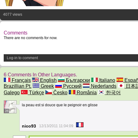
4077 views
Comments
There are no comments for now.
Log-in to comment
6 Comments In Other Languages.
Français
English
Български
Italiano
Españ
Brazillian Pt.
Greek
Русский
Nederlands
日本
Galego
Türkçe
Česko
România
한국어
la peau est si douce que le peignoir en glisse
28
nico93
12/13/2011 11:04:09