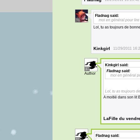
Fladnag
said:
moi en général pour lire
31
Lol, tu as toujours de bonn
Kinkgirl
11/29/2011 16:
Kinkgirl
said:
17
Fladnag
said:
Author
moi en général po
Lol, tu as toujours 
A moitié dans son lit B
LaFille du vendr
Fladnag
said:
17