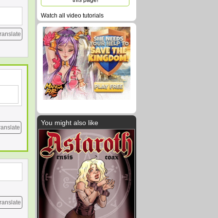
this page!
Watch all video tutorials
ranslate
You might also like
ranslate
ranslate