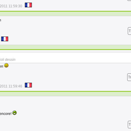
/2011 11:59:30
n
T
joli dessin
ien
T
/2011 11:59:46
s encore!
T