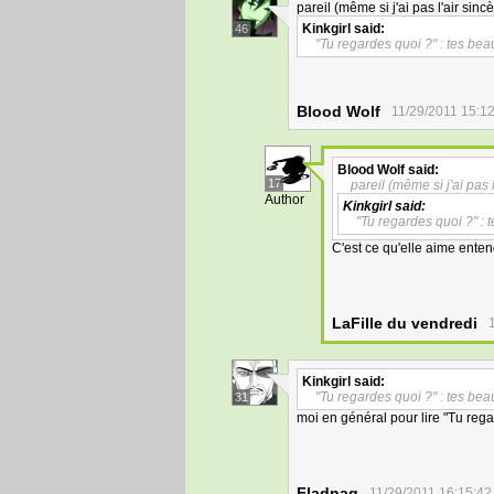
pareil (même si j'ai pas l'air sincè
Kinkgirl
said:
46
"Tu regardes quoi ?" : tes bea
Blood Wolf
11/29/2011 15:1
Blood Wolf
said:
17
pareil (même si j'ai pas l
Author
Kinkgirl
said:
"Tu regardes quoi ?" : 
C'est ce qu'elle aime ente
LaFille du vendredi
Kinkgirl
said:
"Tu regardes quoi ?" : tes bea
31
moi en général pour lire "Tu rega
Fladnag
11/29/2011 16:15:42