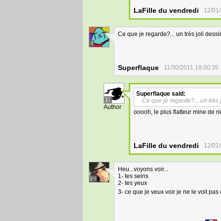
LaFille du vendredi
12/01
Ce que je regarde?... un très joli dessi
4
Superflaque
11/30/2011 18:00:35
Superflaque
said:
17
Ce que je regarde?... un très 
Author
ooooh, le plus flatteur mine de r
LaFille du vendredi
12/01
Heu...voyons voir...
1- tes seins
29
2- tes yeux
3- ce que je veux voir je ne le voit pa