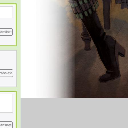
ranslate
ranslate
ranslate