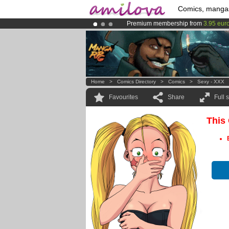
Comics, manga
Premium membership from
3.95 eur
Already 100000
members
and 1000
Amilova
Kickstarter is now LIVE
!.
Home
>
Comics Directory
>
Comics
>
Sexy - XXX
Favourites
Share
Full 
This