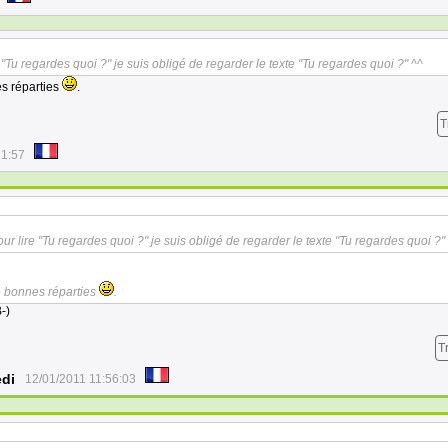
 "Tu regardes quoi ?" je suis obligé de regarder le texte "Tu regardes quoi ?" ^^
es réparties
.
T
21:57
ur lire "Tu regardes quoi ?" je suis obligé de regarder le texte "Tu regardes quoi ?"
de bonnes réparties
.
-)
T
edi
12/01/2011 11:56:03