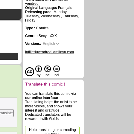
vendredi
Original Language:
Français
Releasing pace:
Monday,
Tuesday, Wednesday , Thursday,
Friday
Type :
Comics
Genre :
Sexy - XXX
Versions:
English
lafilleduvendredi.amilova.com
by
nc
nd
Translate this comic !
You can translate this comic
via
our online interface
.
Translating helps the artist to be
more visible, and shows your
interest and gratitude.
ranslate
Dedicated translators will be
rewarded with Golds.
Help translating or correcting