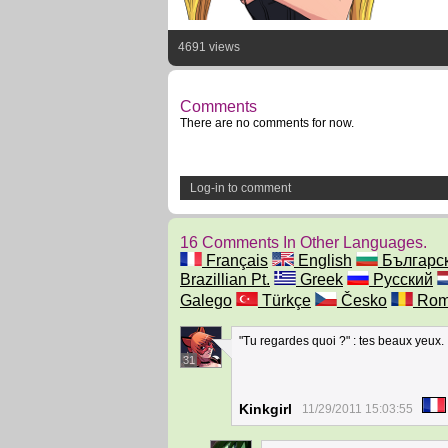
4691 views
Comments
There are no comments for now.
Log-in to comment
16 Comments In Other Languages.
Français
English
Българс
Brazillian Pt.
Greek
Русский
Galego
Türkçe
Česko
Rom
"Tu regardes quoi ?" : tes beaux yeux.
31
Kinkgirl
11/29/2011 15:03:55