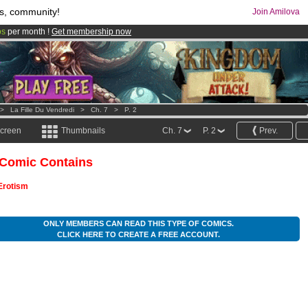
s, community!
Join Amilova
os
per month !
Get membership now
comics & mangas!
.
>
La Fille Du Vendredi
>
Ch. 7
>
P. 2
screen
Thumbnails
Ch. 7
P. 2
Prev.
 Comic Contains
Erotism
ONLY MEMBERS CAN READ THIS TYPE OF COMICS.
CLICK HERE TO CREATE A FREE ACCOUNT.