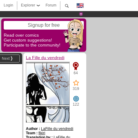
Login
Explorer
Forum
Signup for free
Read over comics
Get custom suggestions!
Participate to the community!
La Fille du vendredi
Next
64
319
122
Author :
LaFille du vendredi
Team :
fikiri
Translation by :
LaFille du