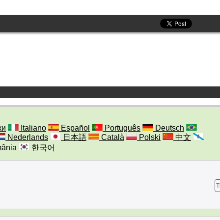
ки
Italiano
Español
Português
Deutsch
Nederlands
日本語
Català
Polski
中文
ânia
한국어
T