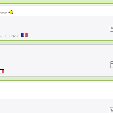
evoiler
T
/2011 11:56:28
T
T