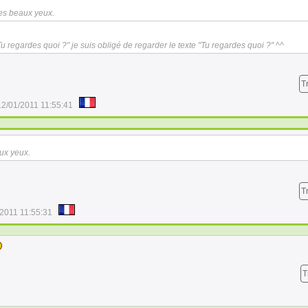
tes beaux yeux.
Tu regardes quoi ?" je suis obligé de regarder le texte "Tu regardes quoi ?" ^^
T
12/01/2011 11:55:41
aux yeux.
T
/2011 11:55:31
T