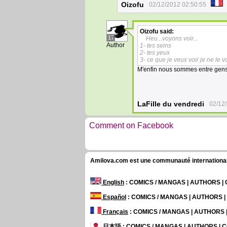
Oizofu
02/12/2012 02:50:55
Oizofu
said:
17
Heu...voyons voir...
Author
1- tes seins
2- tes yeux
3- ce que je veux voir je ne le v
M'enfin nous sommes entre gen
LaFille du vendredi
02/12
Comment on Facebook
Amilova.com est une communauté internationale 
English
: COMICS / MANGAS | AUTHORS 
Español
: COMICS / MANGAS | AUTHORS 
Français
: COMICS / MANGAS | AUTHORS
日本語
: COMICS / MANGAS | AUTHORS |