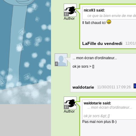
nico93
said:
17
ce que ta bien envie de me d
Author
Il fait chaud ici
LaFille du vendredi
12/01
... mon écran d'ordinateur...
4
ok je sors > []
waldotarie
11/30/2011 17:09:26
waldotarie
said:
17
... mon écran d'ordinateur...
Author
ok je sors &gt; []
Pas mal non plus B-)