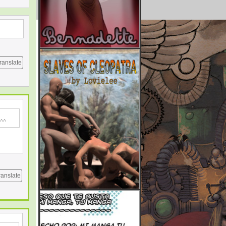
ranslate
 ^^
ranslate