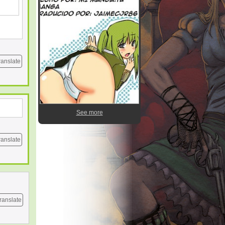
ranslate
See more
ranslate
ranslate