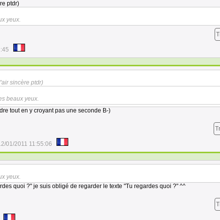
re ptdr)
ux yeux.
T
2:45
'air sincère ptdr)
tes beaux yeux.
ndre tout en y croyant pas une seconde B-)
T
12/01/2011 11:55:06
ux yeux.
rdes quoi ?" je suis obligé de regarder le texte "Tu regardes quoi ?" ^^
T