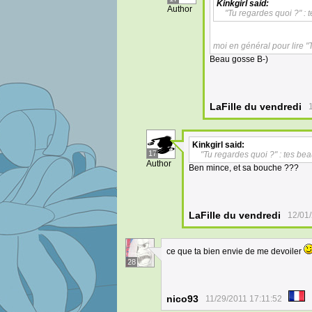
Kinkgirl
said:
Author
"Tu regardes quoi ?" : 
moi en général pour lire "
Beau gosse B-)
LaFille du vendredi
Kinkgirl
said:
17
"Tu regardes quoi ?" : tes be
Author
Ben mince, et sa bouche ???
LaFille du vendredi
12/01
ce que ta bien envie de me devoiler
28
nico93
11/29/2011 17:11:52