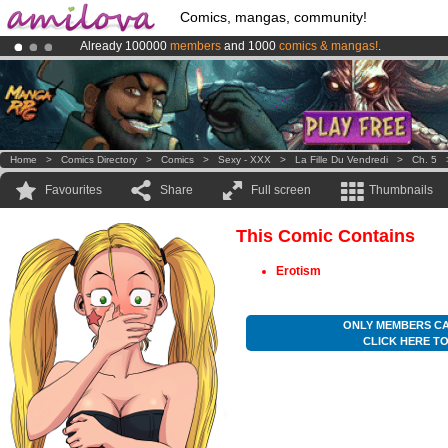
Comics, mangas, community!
Already 100000
members
and 1000
comics & mangas!
.
Premium membership from
3.95 euros
per month !
Get membership
Amilova
Kickstarter is now LIVE
!.
Home
>
Comics Directory
>
Comics
>
Sexy - XXX
>
La Fille Du Vendredi
>
Ch. 5
Favourites
Share
Full screen
Thumbnails
This Comic Contains
Erotism
ONLY MEMBERS CA
CLICK HERE T