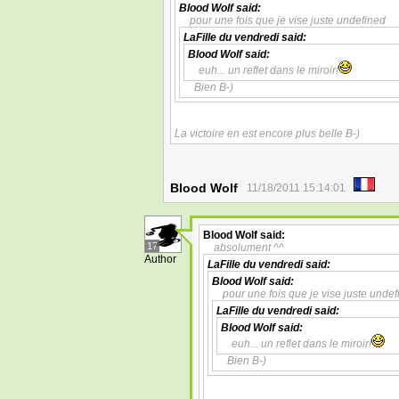
Blood Wolf
said:
pour une fois que je vise juste undefined
LaFille du vendredi
said:
Blood Wolf
said:
euh... un reflet dans le miroir!
Bien B-)
La victoire en est encore plus belle B-)
Blood Wolf
11/18/2011 15:14:01
Blood Wolf
said:
17
absolument ^^
Author
LaFille du vendredi
said:
Blood Wolf
said:
pour une fois que je vise juste unde
LaFille du vendredi
said:
Blood Wolf
said:
euh... un reflet dans le miroir!
Bien B-)