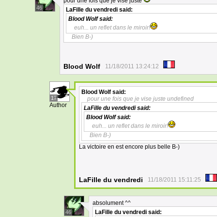
pour une fois que je vise juste
46
LaFille du vendredi
said:
Blood Wolf
said:
euh... un reflet dans le miroir!
Bien B-)
Blood Wolf
11/18/2011 13:24:12
Blood Wolf
said:
17
pour une fois que je vise juste undefined
Author
LaFille du vendredi
said:
Blood Wolf
said:
euh... un reflet dans le miroir!
Bien B-)
La victoire en est encore plus belle B-)
LaFille du vendredi
11/18/2011 15:11:25
absolument ^^
LaFille du vendredi
said:
46