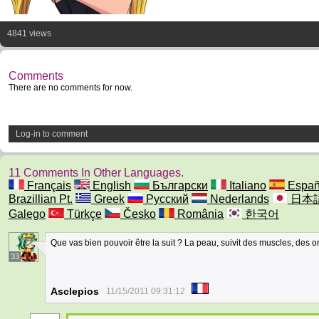
4841 views
Comments
There are no comments for now.
Log-in to comment
11 Comments In Other Languages.
Français
English
Български
Italiano
Españ
Brazillian Pt.
Greek
Русский
Nederlands
日本
Galego
Türkçe
Česko
România
한국어
Que vas bien pouvoir être la suit ? La peau, suivit des muscles, des o
33
Asclepios
11/15/2011 09:31:12