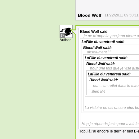
Blood Wolf
11/22/2011 09:50:11
Blood Wolf
said:
17
je ne m'appelle pas jean pierre 
Author
LaFille du vendredi
said:
Blood Wolf
said:
absolument ^^
LaFille du vendredi
said:
Blood Wolf
said:
pour une fois que je vise jus
LaFille du vendredi
said:
Blood Wolf
said:
euh... un reflet dans le miroi
Bien B-)
La victoire en est encore plus be
Hop je réponds juste pour avoir le
Hop, là j'ai encore le dernier mot B-)