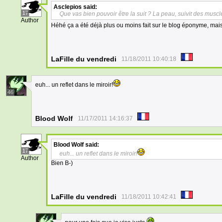
Asclepios
said:
17
Que vas bien pouvoir être la suit ? La peau, suivit des muscl
Author
Héhé ça a été déjà plus ou moins fait sur le blog éponyme, mais
LaFille du vendredi
11/18/2011 10:40:18
euh... un reflet dans le miroir!
46
Blood Wolf
11/17/2011 14:16:37
Blood Wolf
said:
17
euh... un reflet dans le miroir!
Author
Bien B-)
LaFille du vendredi
11/18/2011 10:42:41