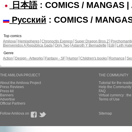
日本語
: COMICS / MANGAS 
Русский
: COMICS / MANGA
Top comics
Amilova
Hemispheres
Chronoctis Express
Super Dragon Bros Z
Psychomant
Bienvenidos A República Gada
Only Two
Astaroth Y Bernadette
Edil
Leth Hat
Genre
Action
Design - Artworks
Fantasy - SF
Humor
Children's books
Romance
Se
THE AMILOVA PROJECT
THE COMMUNITY
About the Amilova Project
Tutorial for the reade
Press Reviews
Help the Community 
Press kit
FAQ
Banners
Virtual currency : th
Advertise
Terms of Use
Official Partners
Follow Amilova on
Sitemap