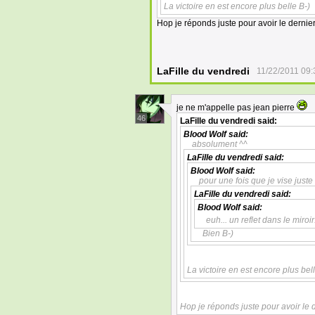
La victoire en est encore plus belle B-)
Hop je réponds juste pour avoir le dernie
LaFille du vendredi
11/22/2011 09:
je ne m'appelle pas jean pierre
46
LaFille du vendredi
said:
Blood Wolf
said:
absolument ^^
LaFille du vendredi
said:
Blood Wolf
said:
pour une fois que je vise just
LaFille du vendredi
said:
Blood Wolf
said:
euh... un reflet dans le miroir
Bien B-)
La victoire en est encore plus bell
Hop je réponds juste pour avoir le 