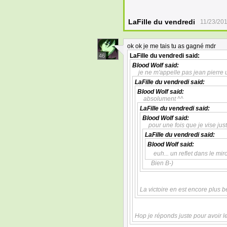
LaFille du vendredi
11/23/201
ok ok je me tais tu as gagné mdr
LaFille du vendredi
said:
46
Blood Wolf
said:
je ne m'appelle pas jean pierre
LaFille du vendredi
said:
Blood Wolf
said:
absolument ^^
LaFille du vendredi
said:
Blood Wolf
said:
pour une fois que je vise ju
LaFille du vendredi
said:
Blood Wolf
said:
euh... un reflet dans le miro
Bien B-)
La victoire en est encore plus be
Hop je réponds juste pour avoir l