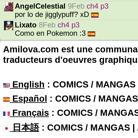
AngelCelestial
9Feb
ch4 p3
por lo de jigglypuff? xD
Lixato
8Feb
ch4 p3
Como en Pokemon :3
Amilova.com est une communauté
traducteurs d'oeuvres graphiqu
English
: COMICS / MANGAS
Español
: COMICS / MANGAS
Français
: COMICS / MANGA
日本語
: COMICS / MANGAS 