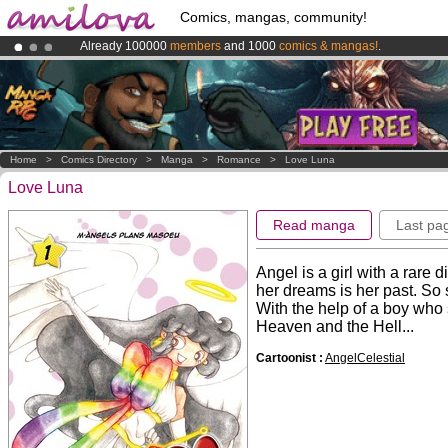
Comics, mangas, community!
Already 100000
members
and 1000
comics & mangas!
.
Amilova
Kickstarter is now LIVE
!.
Premium membership from
3.95 euros
per month !
Get membership
Home
>
Comics Directory
>
Manga
>
Romance
>
Love Luna
Love Luna
Read manga
Last pa
Angel is a girl with a rar
her dreams is her past. So 
With the help of a boy who s
Heaven and the Hell...
Cartoonist :
AngelCelestial