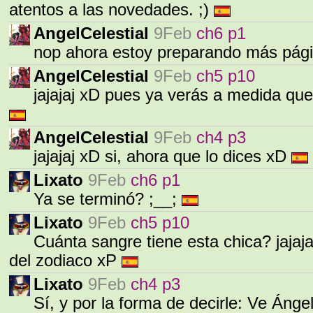
atentos a las novedades. ;)
AngelCelestial
9Feb
ch6 p1
nop ahora estoy preparando más pág
AngelCelestial
9Feb
ch5 p10
jajajaj xD pues ya verás a medida que
AngelCelestial
9Feb
ch4 p3
jajajaj xD si, ahora que lo dices xD
Lixato
9Feb
ch6 p1
Ya se terminó? ;__;
Lixato
9Feb
ch5 p10
Cuánta sangre tiene esta chica? jajaj
del zodiaco xP
Lixato
9Feb
ch4 p3
Sí, y por la forma de decirle: Ve Áng