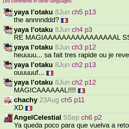
169 comments in other languages.
yaya l'otaku
8Jun
ch5 p13
the annnnddd?
yaya l'otaku
8Jun
ch4 p3
RE MAGIAAAAAAAAAAAAAAAAL SSI
yaya l'otaku
8Jun
ch3 p12
heuuuu... sa fait tres rapide ou je rev
yaya l'otaku
8Jun
ch2 p13
ouuuuuf...
yaya l'otaku
8Jun
ch2 p12
MAGICAAAAAAL!!!!
chachy
23Aug
ch5 p11
XD
AngelCelestial
5Sep
ch6 p2
Ya queda poco para que vuelva a ret