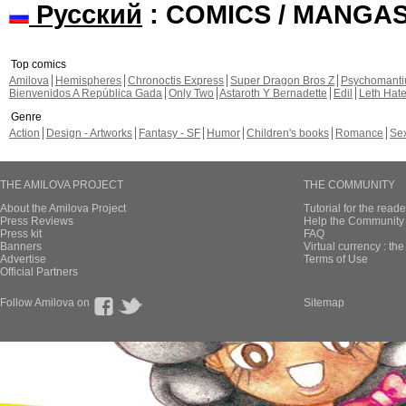
Русский
: COMICS / MANGA
Top comics
Amilova
Hemispheres
Chronoctis Express
Super Dragon Bros Z
Psychomant
Bienvenidos A República Gada
Only Two
Astaroth Y Bernadette
Edil
Leth Hat
Genre
Action
Design - Artworks
Fantasy - SF
Humor
Children's books
Romance
Se
THE AMILOVA PROJECT
THE COMMUNITY
About the Amilova Project
Tutorial for the reade
Press Reviews
Help the Community 
Press kit
FAQ
Banners
Virtual currency : th
Advertise
Terms of Use
Official Partners
Follow Amilova on
Sitemap