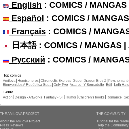
English
: COMICS / MANGAS
Español
: COMICS / MANGAS
Français
: COMICS / MANGA
日本語
: COMICS / MANGAS 
Русский
: COMICS / MANGA
Top comics
Amilova
Hemispheres
Chronoctis Express
Super Dragon Bros Z
Psychomant
Bienvenidos A República Gada
Only Two
Astaroth Y Bernadette
Edil
Leth Hat
Genre
Action
Design - Artworks
Fantasy - SF
Humor
Children's books
Romance
Se
THE AMILOVA PROJECT
THE COMMUNITY
About the Amilova Project
Tutorial for the reade
Press Reviews
Help the Community 