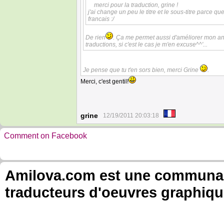
merci pour la traduction, grine !
j'ai change un peu le titre et le sous-titre parce qu
francais :/
De rien
. Ça me permet aussi d'améliorer mon a
traductions, si c'est le cas je m'en excuse^^'...
Je pense que tu t'en sors bien, merci Grine
.
Merci, c'est gentil!
grine
12/19/2011 20:03:18
Comment on Facebook
Amilova.com est une communauté
traducteurs d'oeuvres graphiqu