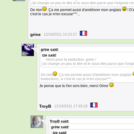
j'ai change un peu le titre et le sous-titre parce que l'original c
De rien
. Ça me permet aussi d'améliorer mon anglais
! D'
c'est le cas je m'en excuse^^'...
grine
12/16/2011 14:23:27
grine
said:
41
tze
said:
merci pour la traduction, grine !
j'ai change un peu le titre et le sous-titre parce que l'ori
De rien
. Ça me permet aussi d'améliorer mon anglais
traductions, si c'est le cas je m'en excuse^^'...
Je pense que tu t'en sors bien, merci Grine
.
TroyB
12/19/2011 17:45:29
TroyB
said:
1
grine
said:
tze
said: