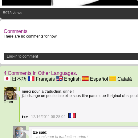
5978 views
Comments
There are no comments for now.
Log-in to comment
4 Comments In Other Languages.
日本語
Français
English
Español
Català
merci pour la traduction, grine !
j'ai change un peu le titre et le sous-titre parce que l'original c'est pe
7
Team
tze
12/16/2011 08:28:04
tze
said:
merci pour la traduction, grine !
1