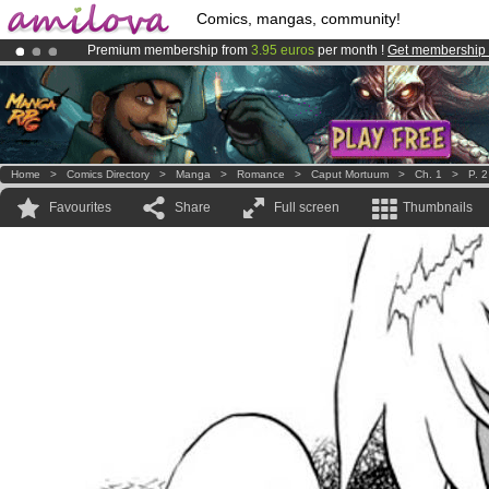
Comics, mangas, community!
Premium membership from
3.95 euros
per month !
Get membership
Already 100000
members
and 1000
comics & mangas!
.
Amilova
Kickstarter is now LIVE
!.
Home
>
Comics Directory
>
Manga
>
Romance
>
Caput Mortuum
>
Ch. 1
>
P. 2
Favourites
Share
Full screen
Thumbnails