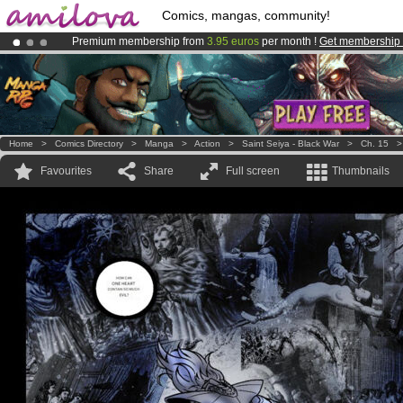
Comics, mangas, community!
Premium membership from
3.95 euros
per month !
Get membership
Amilova
Kickstarter is now LIVE
!.
Already 100000
members
and 1000
comics & mangas!
.
Home
>
Comics Directory
>
Manga
>
Action
>
Saint Seiya - Black War
>
Ch. 15
Favourites
Share
Full screen
Thumbnails