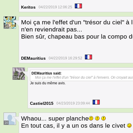
Keritos
04/22/2019 12:06:25
Moi ça me l'effet d'un "trésor du ciel" à 
24
n'en reviendrait pas...
Bien sûr, chapeau bas pour la compo d
DEMauritius
04/22/2019 16:29:52
DEMauritius
said:
Moi ça me l'effet d'un "trésor du ciel" à l'envers. On croyait aus
21
Je suis du même avis.
Castiel2015
04/23/2019 23:09:44
Whaou... super planche
16
En tout cas, il y a un os dans le civet