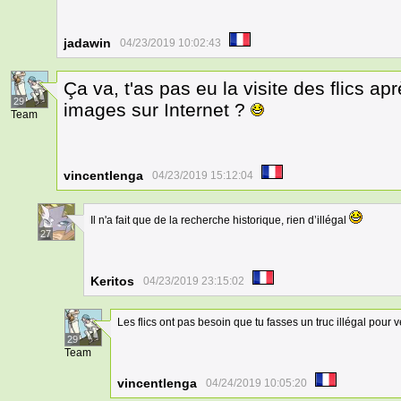
jadawin
04/23/2019 10:02:43
Ça va, t'as pas eu la visite des flics a
29
images sur Internet ?
Team
vincentlenga
04/23/2019 15:12:04
Il n'a fait que de la recherche historique, rien d’illégal
27
Keritos
04/23/2019 23:15:02
Les flics ont pas besoin que tu fasses un truc illégal pour ven
29
Team
vincentlenga
04/24/2019 10:05:20