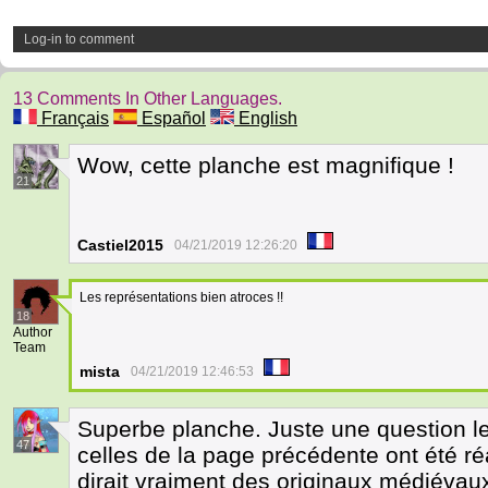
Log-in to comment
13 Comments In Other Languages.
Français
Español
English
Wow, cette planche est magnifique !
21
Castiel2015
04/21/2019 12:26:20
Les représentations bien atroces !!
18
Author
Team
mista
04/21/2019 12:46:53
Superbe planche. Juste une question le
47
celles de la page précédente ont été ré
dirait vraiment des originaux médiévaux.