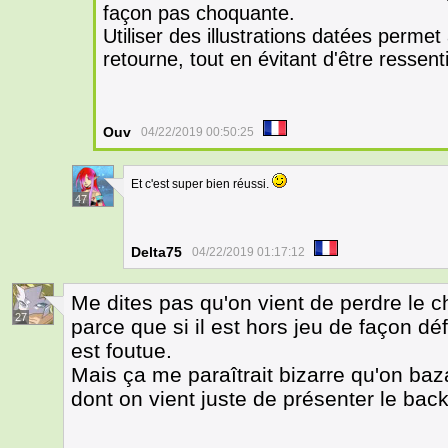
façon pas choquante.
Utiliser des illustrations datées permet
retourne, tout en évitant d'être resse
Ouv
04/22/2019 00:50:25
Et c'est super bien réussi.
47
Delta75
04/22/2019 01:17:12
Me dites pas qu'on vient de perdre le ch
27
parce que si il est hors jeu de façon dé
est foutue.
Mais ça me paraîtrait bizarre qu'on b
dont on vient juste de présenter le bac