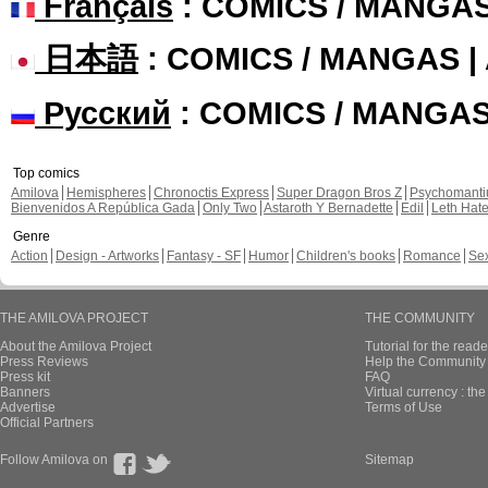
Français
: COMICS / MANGA
日本語
: COMICS / MANGAS 
Русский
: COMICS / MANGA
Top comics
Amilova
Hemispheres
Chronoctis Express
Super Dragon Bros Z
Psychomant
Bienvenidos A República Gada
Only Two
Astaroth Y Bernadette
Edil
Leth Hat
Genre
Action
Design - Artworks
Fantasy - SF
Humor
Children's books
Romance
Se
THE AMILOVA PROJECT
THE COMMUNITY
About the Amilova Project
Tutorial for the reade
Press Reviews
Help the Community 
Press kit
FAQ
Banners
Virtual currency : th
Advertise
Terms of Use
Official Partners
Follow Amilova on
Sitemap