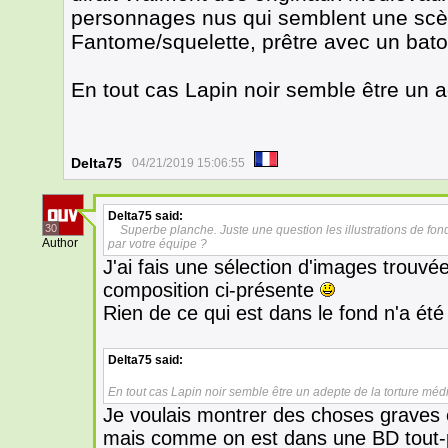
personnages nus qui semblent une scèn
Fantome/squelette, prêtre avec un bato
En tout cas Lapin noir semble être un 
Delta75
04/21/2019 15:06:55
Delta75
said:
30
Superbe planche. Juste une question les illustrations de fo
Author
par votre équipe ?
J'ai fais une sélection d'images trouvée
composition ci-présente
Rien de ce qui est dans le fond n'a ét
Delta75
said:
En tout cas Lapin noir semble être un adepte de la torture méd
Je voulais montrer des choses graves 
mais comme on est dans une BD tout-pub