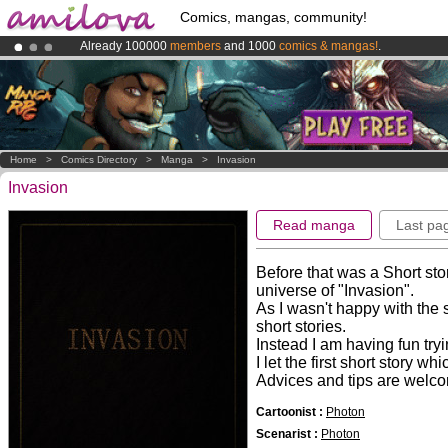
Comics, mangas, community!
Already 100000
members
and 1000
comics & mangas!
.
Amilova
Kickstarter is now LIVE
!.
Premium membership from
3.95 euros
per month !
Get membership
Home
>
Comics Directory
>
Manga
>
Invasion
Invasion
Read manga
Last pa
Before that was a Short sto
universe of "Invasion".
As I wasn't happy with the 
short stories.
Instead I am having fun tryi
I let the first short story 
Advices and tips are welc
Cartoonist :
Photon
Scenarist :
Photon