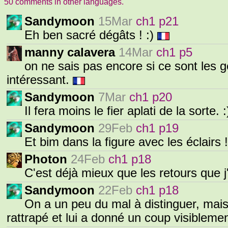
50 comments in other languages.
Sandymoon
15Mar
ch1 p21
Eh ben sacré dégâts ! :)
manny calavera
14Mar
ch1 p5
on ne sais pas encore si ce sont les g
intéressant.
Sandymoon
7Mar
ch1 p20
Il fera moins le fier aplati de la sorte. 
Sandymoon
29Feb
ch1 p19
Et bim dans la figure avec les éclairs !
Photon
24Feb
ch1 p18
C'est déjà mieux que les retours que j'
Sandymoon
22Feb
ch1 p18
On a un peu du mal à distinguer, mais 
rattrapé et lui a donné un coup visiblemen