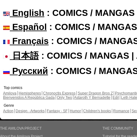
English
: COMICS / MANGAS
Español
: COMICS / MANGAS
Français
: COMICS / MANGA
日本語
: COMICS / MANGAS 
Русский
: COMICS / MANGA
Top comics
Amilova
Hemispheres
Chronoctis Express
Super Dragon Bros Z
Psychomant
Bienvenidos A República Gada
Only Two
Astaroth Y Bernadette
Edil
Leth Hat
Genre
Action
Design - Artworks
Fantasy - SF
Humor
Children's books
Romance
Se
THE AMILOVA PROJECT
THE COMMUNITY
About the Amilova Project
Tutorial for the reade