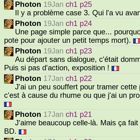
Photon
19Jan
ch1 p25
Il y a problème case 3. Qui l'a vu avant
Photon
19Jan
ch1 p24
Une page simple parce que... pourquoi
pote pour ajouter un petit temps mort).
Photon
19Jan
ch1 p23
Au départ sans dialogue, c'était domm
Puis si pas d'action, exposition !
Photon
17Jan
ch1 p22
J'ai un peu souffert pour tramer cett
c'est à cause du rhume ou que j'ai un p
Photon
17Jan
ch1 p21
J'aime beaucoup celle-là. Mais ça fait 
BD.